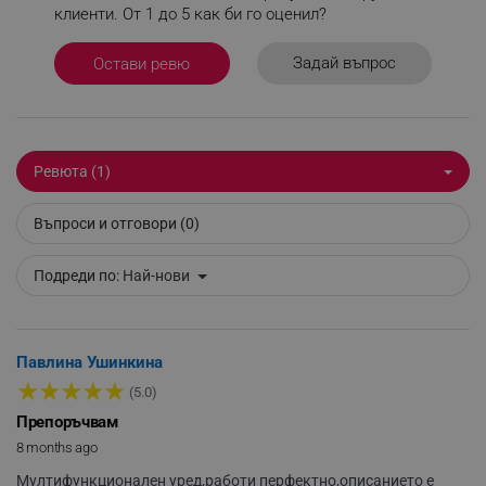
клиенти. От 1 до 5 как би го оценил?
_sgf_delayed_campaigns
.alleop.bg
Задай въпрос
Остави ревю
_sgf_npq
.alleop.bg
Ревюта (1)
Въпроси и отговори (0)
_sgf_clicked_banners
.alleop.bg
Подреди по:
Най-нови
_sgf_rq
.alleop.bg
Павлина Ушинкина
★
★
★
★
★
(5.0)
Препоръчвам
8 months ago
Мултифункционален уред,работи перфектно,описанието е