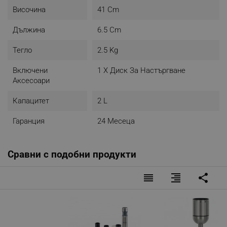
- Размери: 6.5 х 6.5 х 41 см
Височина
41 Cm
- Тегло: 4.04 кг
- Цвят: Черен/инокс
Дължина
6.5 Cm
Тегло
2.5 Kg
Включени
1 X Диск За Настъргване
Аксесоари
Капацитет
2 L
Гаранция
24 Месеца
Сравни с подобни продукти
reorder
format_align_right
share