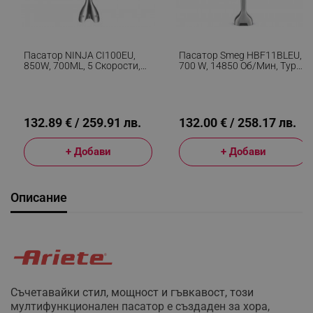
Пасатор NINJA CI100EU,
Пасатор Smeg HBF11BLEU,
850W, 700ML, 5 Скорости,
700 W, 14850 Об/мин, Турбо
TURBO, 3 В 1, Черен
Функция, Противоплъзгаща
Дръжка, Черен
132.89 € / 259.91 лв.
132.00 € / 258.17 лв.
+ Добави
+ Добави
Описание
Съчетавайки стил, мощност и гъвкавост, този
мултифункционален пасатор е създаден за хора,