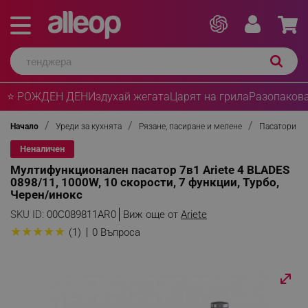
⭐ РОЖДЕН ДЕН
Издухай жегата
Царят на грила
Разопакова
Начало
Уреди за кухнята
Рязане, пасиране и мелене
Пасатори
Неналичен
Мултифункционален пасатор 7в1 Ariete 4 BLADES
0898/11, 1000W, 10 скорости, 7 функции, Турбо,
Черен/инокс
SKU ID:
00C089811AR0
Виж още от
Ariete
★
★
★
★
★
(1)
0 Въпроса