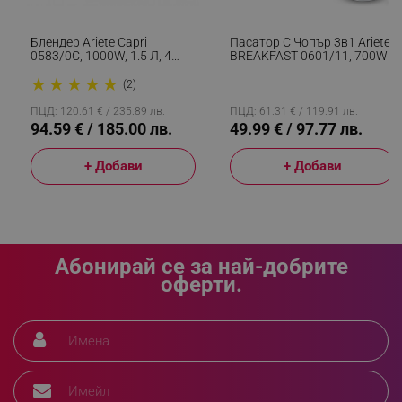
rlv_e
.alleop.bg
Блендер Ariete Capri
Пасатор С Чопър 3в1 Ariete
rlv_h_profile
.alleop.bg
0583/0C, 1000W, 1.5 Л, 4
BREAKFAST 0601/11, 700W,
Скорости+импулси,
500 Мл, 2 Скорости,
rlv_h_cart
.alleop.bg
★
★
★
★
★
Трошене На Лед, Бял/син
Функция Против Пръски,
(2)
Бял
rlv_h_wish
.alleop.bg
ПЦД: 120.61 € / 235.89 лв.
ПЦД: 61.31 € / 119.91 лв.
94.59 € / 185.00 лв.
49.99 € / 97.77 лв.
rlv_impersonate_p
.alleop.bg
rlv_endpoint
.alleop.bg
+ Добави
+ Добави
rlv_hashes
.alleop.bg
rlv_first_session
.alleop.bg
rlv_rid
.alleop.bg
rlv_rpid
.alleop.bg
Абонирай се за най-добрите
оферти.
rlv_rpos
.alleop.bg
rlv_bid
.alleop.bg
rlv_odid
.alleop.bg
_twoAttr
.alleop.bg
__cf_bm
Cloudflare Inc.
.pazaruvaj.com