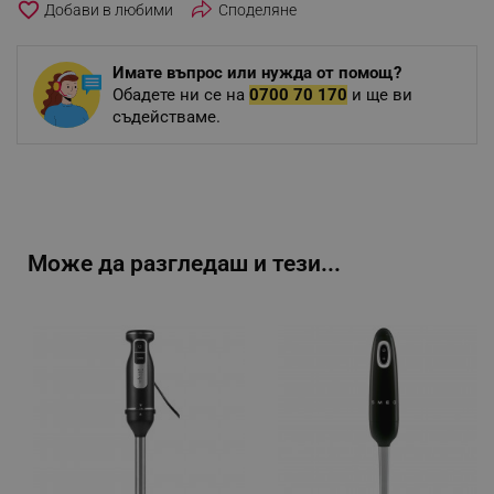
favorite_border
Споделяне
Имате въпрос или нужда от помощ?
Обадете ни се на
0700 70 170
и ще ви
съдействаме.
Може да разгледаш и тези...