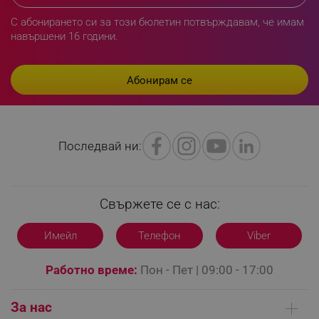
С абонирането си за този бюлетин потвърждавам, че имам
навършени 16 години.
LaVisitorId_YWxsZW9wLmxhZGVzay5jb20v
.alleop.bg
LaSID
Quality Unit LLC
www.alleop.bg
Последвай ни:
Свържете се с нас:
PHPSESSID
PHP.net
Имейл
Телефон
Viber
editor.alleop.bg
Работно време:
Пон - Пет | 09:00 - 17:00
За нас