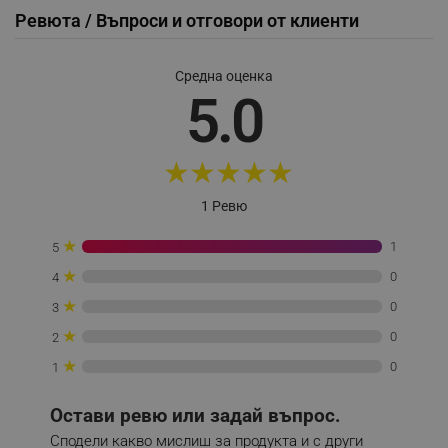
Ревюта / Въпроси и отговори от клиенти
_sgf_push_permission_asked
.alleop.bg
Google Privacy Policy
Средна оценка
5.0
_sgf_test_mode
.alleop.bg
★
★
★
★
★
1 Ревю
_sgf_tracking
.alleop.bg
★
1
5
★
0
4
★
0
3
★
0
2
★
0
1
_sgf_delayed_actions,
.alleop.bg
Остави ревю или задай въпрос.
Сподели какво мислиш за продукта и с други