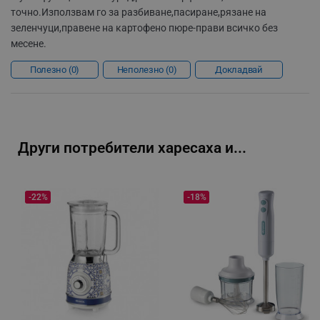
точно.Използвам го за разбиване,пасиране,рязане на
segmentifyExtension
.alleop.bg
зеленчуци,правене на картофено пюре-прави всичко без
месене.
Полезно
0
Неполезно
0
Докладвай
sgfUserUpdateData
.alleop.bg
Други потребители харесаха и...
rlv_h_fbp
.alleop.bg
rlv_
.alleop.bg
-22%
-18%
rlv_mode
.alleop.bg
rlv_p
.alleop.bg
rlv_g
.alleop.bg
rlv_s
.alleop.bg
rlv_iv
.alleop.bg
rlv_e_pt
.alleop.bg