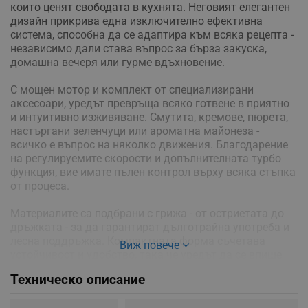
които ценят свободата в кухнята. Неговият елегантен
дизайн прикрива една изключително ефективна
система, способна да се адаптира към всяка рецепта -
независимо дали става въпрос за бърза закуска,
домашна вечеря или гурме вдъхновение.
С мощен мотор и комплект от специализирани
аксесоари, уредът превръща всяко готвене в приятно
и интуитивно изживяване. Смутита, кремове, пюрета,
настъргани зеленчуци или ароматна майонеза -
всичко е въпрос на няколко движения. Благодарение
на регулируемите скорости и допълнителната турбо
функция, вие имате пълен контрол върху всяка стъпка
от процеса.
Материалите са подбрани с грижа - от остриетата до
дръжката - за да гарантират дълготрайна употреба и
лесна поддръжка. Компактната форма съчетава
Виж повече
устойчивост и удобство, така че уредът да се впише
хармонично в ежедневието ви, без да заема излишно
Техническо описание
място.