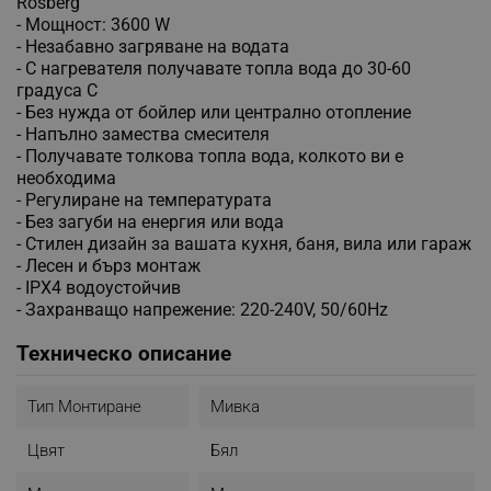
Rosberg
- Moщност: 3600 W
- Незабавно загряване на водата
- С нагревателя получавате топла вода до 30-60
градуса C
- Без нужда от бойлер или централно отопление
- Напълно замества смесителя
- Получавате толкова топла вода, колкото ви е
необходима
- Регулиране на температурата
- Без загуби на енергия или вода
- Стилен дизайн за вашата кухня, баня, вила или гараж
- Лесен и бърз монтаж
- IPX4 водоустойчив
- Захранващо напрежение: 220-240V, 50/60Hz
Техническо описание
Тип Монтиране
Мивка
Цвят
Бял