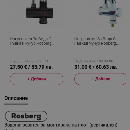
Нагревател За Вода С
Нагревател За Вода С
Гъвкав Чучур Rosberg
Гъвкав Чучур Rosberg
R57100BFW, 3600W, С
R57100CW, С Дисплей, До
Дисплей, До 60C, За Плот,
60C, За Плот, Бял
Черен
ПЦД: 35.74 € / 69.90 лв.
ПЦД: 45.96 € / 89.89 лв.
27.50 € / 53.79 лв.
31.00 € / 60.63 лв.
+ Добави
+ Добави
Описание
Водонагревател за монтиране на плот (вертикален)