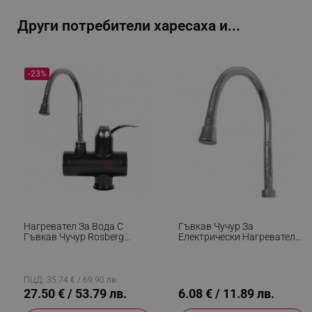
_sgf_rq
.alleop.bg
Други потребители харесаха и...
-23%
segmentifyExtension
.alleop.bg
sgfUserUpdateData
.alleop.bg
Нагревател За Вода С
Гъвкав Чучур За
Гъвкав Чучур Rosberg
Електрически Нагревател
R57100BFW, 3600W, С
Rosberg R57101A18,
Дисплей, До 60C, За Плот,
Диаметър-18 Мм, Хром
rlv_h_fbp
.alleop.bg
Черен
ПЦД: 35.74 € / 69.90 лв.
rlv_
.alleop.bg
27.50 € / 53.79 лв.
6.08 € / 11.89 лв.
rlv_mode
.alleop.bg