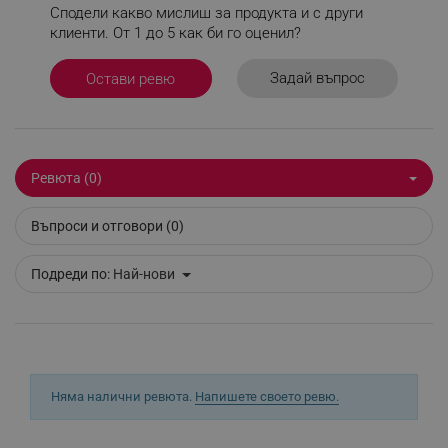
Сподели какво мислиш за продукта и с други
клиенти. От 1 до 5 как би го оценил?
_sgf_delayed_actions,
.alleop.bg
Задай въпрос
Остави ревю
_sgf_delayed_campaigns
.alleop.bg
Ревюта (0)
Въпроси и отговори (0)
_sgf_npq
.alleop.bg
Подреди по:
Най-нови
_sgf_clicked_banners
.alleop.bg
Няма налични ревюта.
Напишете своето ревю.