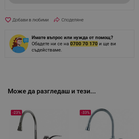
favorite_border
Споделяне
Имате въпрос или нужда от помощ?
Обадете ни се на
0700 70 170
и ще ви
съдействаме.
Може да разгледаш и тези...
-23%
-33%