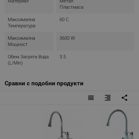
Материал
Метал
Пластмаса
Максимална
60 C
Температура
Максимална
3600 W
Мощност
Обем Загрята Вода
3.5
(l/min)
Сравни с подобни продукти
reorder
format_align_right
share