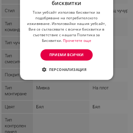
бисквитки
BULGARIAN
Стил
С изтеглящ чучур
Този уебсайт използва бисквитки за
ROMANIAN
подобряване на потребителското
Тип
изживяване. Използвайки нашия уебсайт,
Вие се съгласявате с всички бисквитки в
команда
съответствие с нашата Политика за
Бисквитки.
Прочетете още
Тип чучур
ПРИЕМИ ВСИЧКИ
Тип
смесител
ПЕРСОНАЛИЗАЦИЯ
Покритие
Хром
СТРОГО НЕОБХОДИМО
Тип
Мивка
На плот
ЕФЕКТИВНОСТ
монтиране
ТАРГЕТИРАНЕ
Цвят
Бял
Бял
ФУНКЦИОНАЛНОСТ
Тип
контролен
НЕКЛАСИФИЦИРАНИ
панел