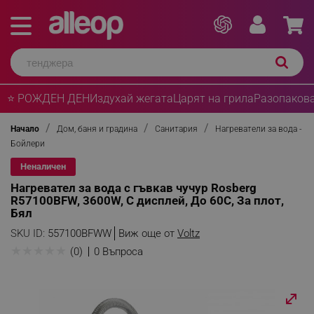
⭐ РОЖДЕН ДЕН
Издухай жегата
Царят на грила
Разопакова
Начало
Дом, баня и градина
Санитария
Нагреватели за вода -
Бойлери
Неналичен
Нагревател за вода с гъвкав чучур Rosberg
R57100BFW, 3600W, С дисплей, До 60C, За плот,
Бял
SKU ID:
557100BFWW
Виж още от
Voltz
★
★
★
★
★
(0)
0 Въпроса