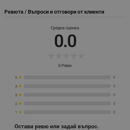
_sgf_user_id
.alleop.bg
Ревюта / Въпроси и отговори от клиенти
Средна оценка
_sgf_session_id
.alleop.bg
0.0
_sgf_push_permission_asked
.alleop.bg
★
★
★
★
★
Google Privacy Policy
0 Ревю
★
0
5
_sgf_test_mode
.alleop.bg
★
0
4
★
0
3
★
0
2
_sgf_tracking
.alleop.bg
★
0
1
Остави ревю или задай въпрос.