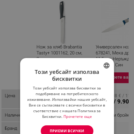
Нож за хляб Brabantia
Универсален нож 
Tasty+ 1001162, 20 см,
678241, Мека дръ
Закалена стомана,
11,5 см, Неръжда
Устойчив на
стомана, Син
Този уебсайт използва
надраскване и корозия,
Тъмносив
Изберете вариация
Изберете вари
бисквитки
BULGARIAN
Разглеждате този
Този уебсайт използва бисквитки за
продукт
ROMANIAN
подобряване на потребителското
13.28 € / 25.97 лв.
Цена
ПЦД: 6.08 € / 11.
изживяване. Използвайки нашия уебсайт,
5.06 € / 9.90 л
Вие се съгласявате с всички бисквитки в
съответствие с нашата Политика за
Наличност
Налично на склад
Последни бройки
Бисквитки.
Прочетете още
Бранд
Brabantia
Tasty
ПРИЕМИ ВСИЧКИ