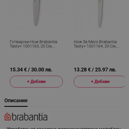
Готварски Нож Brabantia
Нож За Месо Brabantia
Tasty+ 1001163, 20 См,
Tasty+ 1001164, 20 См,
Закалена Стомана,
Закалена Стомана,
Устойчив На Надраскване
Устойчив На Надраскване
И Корозия, Тъмносив
И Корозия, Тъмносив
15.34 € / 30.00 лв.
13.28 € / 25.97 лв.
+ Добави
+ Добави
Описание