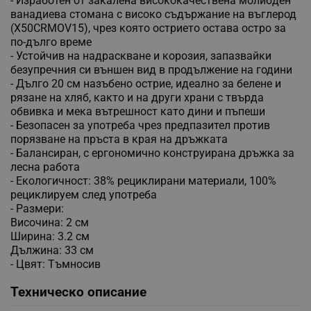
- Изработен от закалена висококачествена молибден
ванадиева стомана с високо съдържание на въглерод
(X50CRMOV15), чрез която острието остава остро за
по-дълго време
- Устойчив на надраскване и корозия, запазвайки
безупречния си външен вид в продължение на години
- Дълго 20 см назъбено острие, идеално за белене и
рязане на хляб, както и на други храни с твърда
обвивка и мека вътрешност като дини и пъпеши
- Безопасен за употреба чрез предпазител против
порязване на пръста в края на дръжката
- Балансиран, с ергономично конструирана дръжка за
лесна работа
- Екологичност: 38% рециклирани материали, 100%
рециклируем след употреба
- Размери:
Височина: 2 см
Ширина: 3.2 см
Дължина: 33 см
- Цвят: Тъмносив
Техническо описание