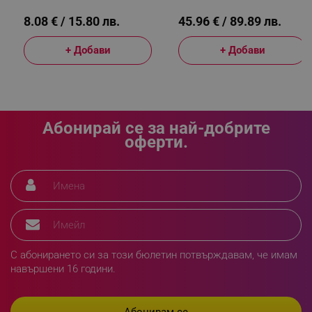
8.08 € / 15.80 лв.
45.96 € / 89.89 лв.
sgfUserUpdateData
.alleop.bg
+ Добави
+ Добави
Абонирай се за най-добрите
rlv_h_fbp
.alleop.bg
оферти.
rlv_
.alleop.bg
rlv_mode
.alleop.bg
rlv_p
.alleop.bg
rlv_g
.alleop.bg
rlv_s
.alleop.bg
rlv_iv
.alleop.bg
С абонирането си за този бюлетин потвърждавам, че имам
навършени 16 години.
rlv_e_pt
.alleop.bg
rlv_e
.alleop.bg
rlv_h_profile
.alleop.bg