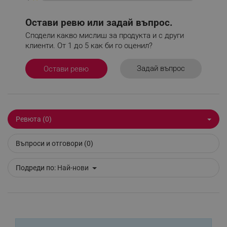
Google Privacy Policy
Остави ревю или задай въпрос.
Сподели какво мислиш за продукта и с други
_sgf_test_mode
.alleop.bg
клиенти. От 1 до 5 как би го оценил?
Задай въпрос
Остави ревю
_sgf_tracking
.alleop.bg
Ревюта (0)
Въпроси и отговори (0)
_sgf_delayed_actions,
.alleop.bg
Подреди по:
Най-нови
_sgf_delayed_campaigns
.alleop.bg