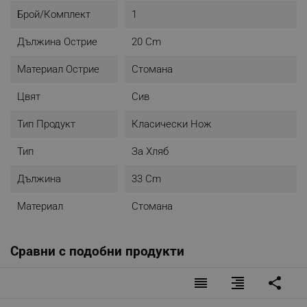
Брой/комплект
1
Дължина Острие
20 Cm
Материал Острие
Стомана
Цвят
Cив
Тип Продукт
Класически Нож
Тип
За Хляб
Дължина
33 Cm
Материал
Стомана
Сравни с подобни продукти
reorder
format_align_right
share