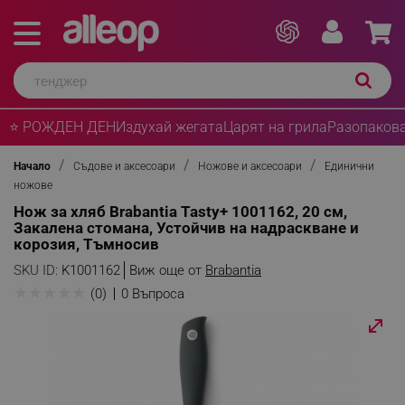
⭐ РОЖДЕН ДЕН
Издухай жегата
Царят на грила
Разопакова
Начало
Съдове и аксесоари
Ножове и аксесоари
Единични
ножове
Нож за хляб Brabantia Tasty+ 1001162, 20 см,
Закалена стомана, Устойчив на надраскване и
корозия, Тъмносив
SKU ID:
K1001162
Виж още от
Brabantia
★
★
★
★
★
(0)
0 Въпроса