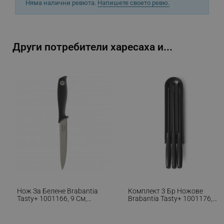
Няма налични ревюта.
Напишете своето ревю.
_sgf_npq
.alleop.bg
Други потребители харесаха и...
_sgf_clicked_banners
.alleop.bg
_sgf_rq
.alleop.bg
Нож За Белене Brabantia
Комплект 3 Бр Ножове
Tasty+ 1001166, 9 См,
Brabantia Tasty+ 1001176,
segmentifyExtension
.alleop.bg
Закалена Стомана,
Закалена Стомана,
Устойчив На Надраскване
Устойчиви На Надраскване
И Корозия, Тъмносив
И Корозия, Тъмносив