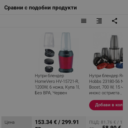
Сравни с подобни продукти
reorder
format_align_right
share
Нутри блендер
Нутри блендер Russ
HomeVero HV-15721-R,
Hobbs 23180-56 Nut
1200W, 6 ножа, Купа 1l,
Boost, 700 W, 15 час
Без BPA, Червен
инокс остриета ,
Сребрист / черен
Разглеждате този
Добави в колич
продукт
153.34 € / 299.91
Цена
ПЦД: 81.76 € / 159
58.90 € /