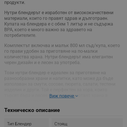
продукти.
Нутри блендерът е изработен от висококачествени
материали, които го правят здрав и дълготраен.
Купата на блендера е с обем 1 литър и не съдържа
BPA, което е много важно за здравето на
потребителите.
Комплектът включва и малък 800 мл съд/купа, което
го прави удобен за приготвяне на по-малки
количества храна. Нутри блендерът има елегантен
черен дизайн и е лесен за употреба.
Този нутри блендер е идеален за приготвяне на
разнообразни храни и напитки, като може да бъде
използван за смути, сосове, пюрета, салати, тестени
изделия и други. Той е перфектен за хора, които
търсят бърз и лесен начин да приготвят храна в
Виж повече
домашни условия.
Техническо описание
- Мощност: 1200 W
- 6 изключително остри ножа от неръждаема стомана
- Книга с рецепти на английски език
Тип Блендер
Стоящ