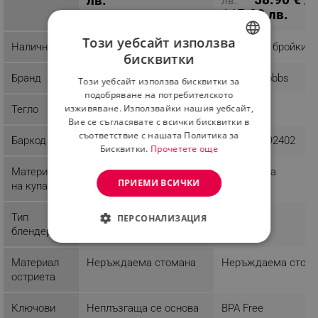
лв.
лв.
115.20 лв.
Този уебсайт използва
Наличност
Последни бройки
Последни бройки
бисквитки
BULGARIAN
Бранд
HomeVero
Russell Hobbs
Този уебсайт използва бисквитки за
ROMANIAN
подобряване на потребителското
изживяване. Използвайки нашия уебсайт,
Тегло
4.2 kg
3.61 kg
Вие се съгласявате с всички бисквитки в
съответствие с нашата Политика за
Баркод
5200157211648
4008496892402
Бисквитки.
Прочетете още
Материал
Пластмаса
ПРИЕМИ ВСИЧКИ
на купата
Тип
Стоящ
Стоящ
ПЕРСОНАЛИЗАЦИЯ
блендер
СТРОГО НЕОБХОДИМО
Материал
Неръждаема стомана
Неръждаема стом
ЕФЕКТИВНОСТ
остриета
ТАРГЕТИРАНЕ
Ключови
Неплъзгаща се основа
BPA Free