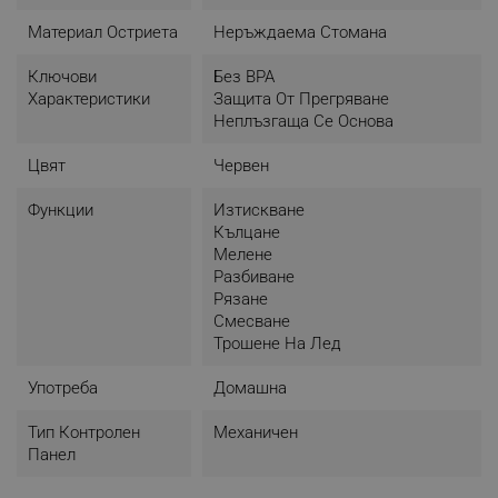
- Капачка, подходяща за "на път"
- 1 х Купа - 1 литър
Материал Остриета
Неръждаема Стомана
- 1 х Купа - 0.800 мл
- Осем начина за обработка на храната
Ключови
Без BPA
- Защита от прегряване
Характеристики
Защита От Прегряване
- Без BPA
Неплъзгаща Се Основа
- Крачета против плъзгане
- Безопасна конструкция
Цвят
Червен
- Захранващо напрежение: 220-240 V, 50-60 Hz
- Цвят: Червен
Функции
Изтискване
- Тегло: 4.2 Kg
Кълцане
Мелене
Разбиване
Рязане
Смесване
Трошене На Лед
Употреба
Домашна
Тип Контролен
Механичен
Панел