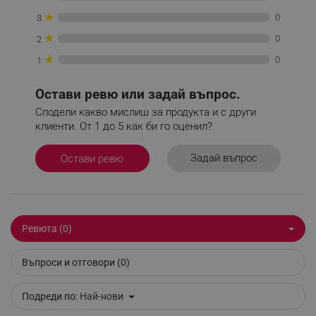
★
0
3
★
0
2
★
0
1
Остави ревю или задай въпрос.
_sgf_delayed_actions,
.alleop.bg
Сподели какво мислиш за продукта и с други
клиенти. От 1 до 5 как би го оценил?
Задай въпрос
Остави ревю
_sgf_delayed_campaigns
.alleop.bg
Ревюта (0)
_sgf_npq
.alleop.bg
Въпроси и отговори (0)
Подреди по:
Най-нови
_sgf_clicked_banners
.alleop.bg