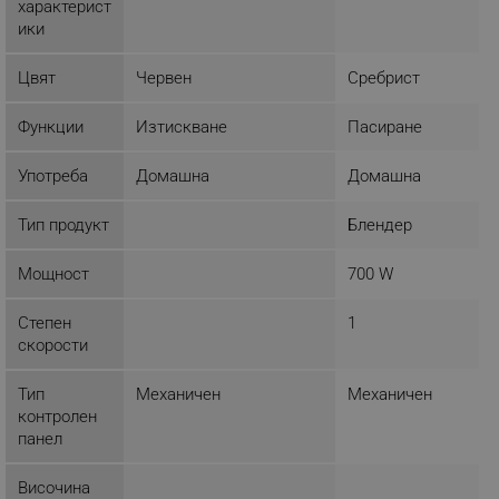
характерист
ФУНКЦИОНАЛНОСТ
ики
НЕКЛАСИФИЦИРАНИ
Цвят
Червен
Сребрист
Функции
Изтискване
Пасиране
Строго необходимо
Ефективност
Употреба
Домашна
Домашна
Таргетиране
Функционалност
Тип продукт
Блендер
Некласифицирани
Строго необходимите бисквитки позволяват
Мощност
700 W
основната функционалност на уебсайта, като
потребителско влизане и управление на
Степен
1
акаунта. Уебсайтът не може да се използва
правилно без строго необходими бисквитки.
скорости
Provider /
Име
Тип
Механичен
Механичен
Домейн
контролен
click_code_ps
.alleop.bg
панел
_nzm_nosubscribe_92166-7699
.alleop.bg
Височина
_nzm_idnl_92166-7699
.alleop.bg