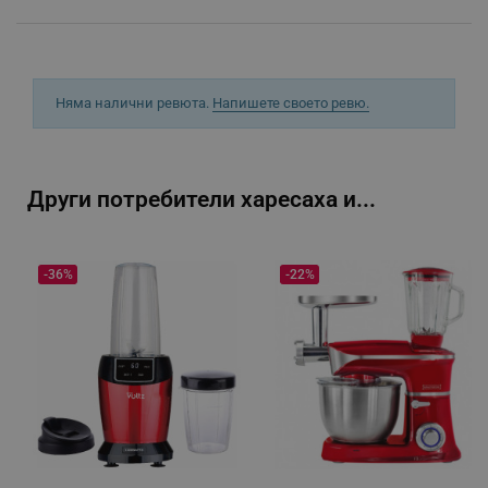
_sgf_rq
.alleop.bg
Няма налични ревюта.
Напишете своето ревю.
Други потребители харесаха и...
segmentifyExtension
.alleop.bg
-36%
-22%
sgfUserUpdateData
.alleop.bg