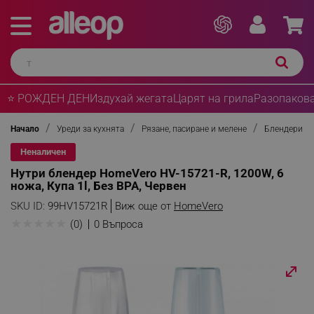
⭐ РОЖДЕН ДЕН
Издухай жегата
Царят на грила
Разопакова
Начало
Уреди за кухнята
Рязане, пасиране и мелене
Блендери
Неналичен
Нутри блендер HomeVero HV-15721-R, 1200W, 6
ножа, Купа 1l, Без BPA, Червен
SKU ID:
99HV15721R
Виж още от
HomeVero
★
★
★
★
★
(0)
0 Въпроса