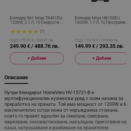
Блендер 3в1 Ninja TB401EU,
Блендер Ninja HB150EU,
1200W, 2.1 Л, 10 Скорости +
1000W, 1.7 Л, 10 Програми,
Режими, Таймер, LED,
Auto-IQ, 2в1,
★
★
★
★
★
BlendSense Технология, Без
Топлоустойчиво Стъкло,
(1)
BPA, Черен
Черен
ПЦД: 276.05 € / 539.91 лв.
ПЦД: 173.78 € / 339.88 лв.
249.90 € / 488.76 лв.
149.99 € / 293.35 лв.
+ Добави
+ Добави
Описание
Нутри блендерът HomeVero HV-15721-B е
мултифункционален кухненски уред с осем начина за
преработка на храната. Той има мощност от 1200W и 6
изключително остри ножа от неръждаема стомана,
които го правят идеален за смилане, смесване,
нарязване, сокоизстискване, накълцане, приготвяне на
каша, натрошаване и разбиване на хранителни