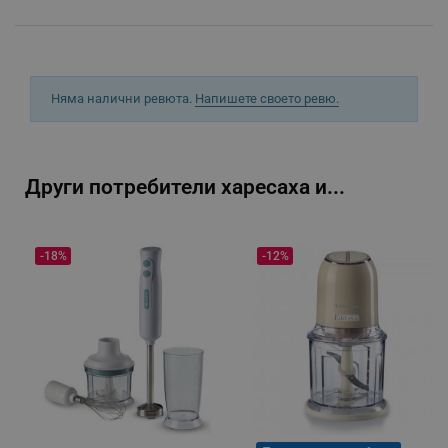
_sgf_rq
.alleop.bg
Няма налични ревюта.
Напишете своето ревю.
Други потребители харесаха и...
segmentifyExtension
.alleop.bg
-18%
-12%
sgfUserUpdateData
.alleop.bg