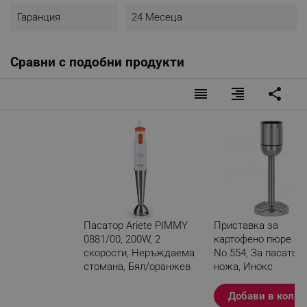
Гаранция
24 Месеца
Сравни с подобни продукти
reorder
format_align_right
share
Пасатор Ariete PIMMY
Приставка за
0881/00, 200W, 2
картофено пюре Ca
скорости, Неръждаема
No.554, За пасатор,
стомана, Бял/оранжев
ножа, Инокс
Разглеждате този
Добави в колич
продукт