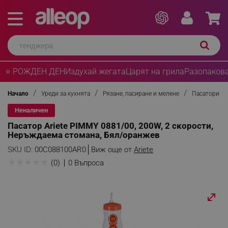
⭐ РОЖДЕН ДЕН
Издухай жегата
Царят на грила
Разопакова
Начало
Уреди за кухнята
Рязане, пасиране и мелене
Пасатори
Неналичен
Пасатор Ariete PIMMY 0881/00, 200W, 2 скорости,
Неръждаема стомана, Бял/оранжев
SKU ID:
00C088100AR0
Виж още от
Ariete
★
★
★
★
★
(0)
0 Въпроса