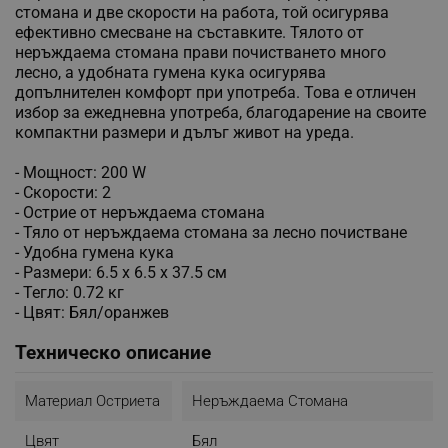
стомана и две скорости на работа, той осигурява
ефективно смесване на съставките. Тялото от
неръждаема стомана прави почистването много
лесно, а удобната гумена кука осигурява
допълнителен комфорт при употреба. Това е отличен
избор за ежедневна употреба, благодарение на своите
компактни размери и дълъг живот на уреда.
- Мощност: 200 W
- Скорости: 2
- Острие от неръждаема стомана
- Тяло от неръждаема стомана за лесно почистване
- Удобна гумена кука
- Размери: 6.5 х 6.5 х 37.5 см
- Тегло: 0.72 кг
- Цвят: Бял/оранжев
Техническо описание
Материал Остриета
Неръждаема Стомана
Цвят
Бял