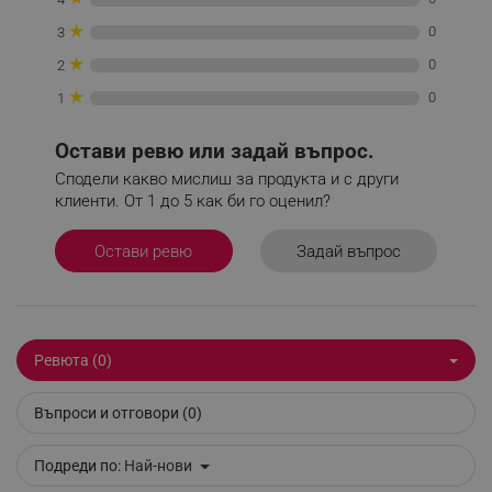
_sgf_tracking
.alleop.bg
★
0
3
★
0
2
★
0
1
Остави ревю или задай въпрос.
_sgf_delayed_actions,
.alleop.bg
Сподели какво мислиш за продукта и с други
клиенти. От 1 до 5 как би го оценил?
Задай въпрос
Остави ревю
_sgf_delayed_campaigns
.alleop.bg
Ревюта (0)
_sgf_npq
.alleop.bg
Въпроси и отговори (0)
Подреди по:
Най-нови
_sgf_clicked_banners
.alleop.bg