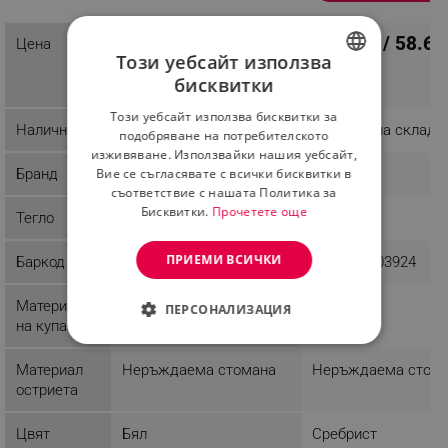
35.74 € / 69.90 лв.
29.99 € / 58.66
Цена
Този уебсайт използва
бисквитки
BULGARIAN
Този уебсайт използва бисквитки за
ROMANIAN
Наличност
Последни бройки
Налично на склад
подобряване на потребителското
изживяване. Използвайки нашия уебсайт,
Вие се съгласявате с всички бисквитки в
Бранд
Ariete
Carrera
съответствие с нашата Политика за
Бисквитки.
Прочетете още
Тегло
0.86 kg
0.54 kg
ПРИЕМИ ВСИЧКИ
Баркод
8003705108059
4250812803924
Материал
Метал
ПЕРСОНАЛИЗАЦИЯ
на купата
СТРОГО НЕОБХОДИМО
Материал
Неръждаема стомана
Неръждаема стом
ЕФЕКТИВНОСТ
остриета
ТАРГЕТИРАНЕ
Цвят
Бял
Сребрист