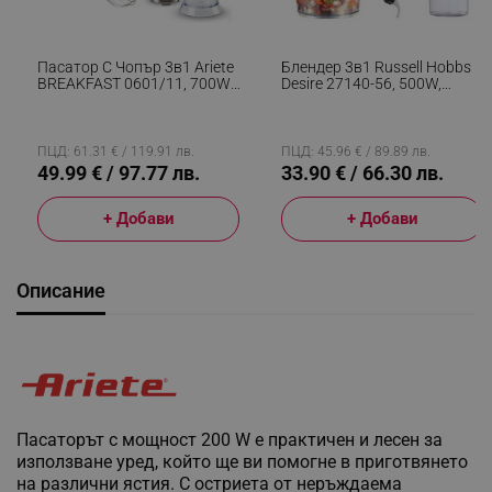
Пасатор С Чопър 3в1 Ariete
Блендер 3в1 Russell Hobbs
BREAKFAST 0601/11, 700W,
Desire 27140-56, 500W,
500 Мл, 2 Скорости,
600+500 Мл, 2 Скорости +
Функция Против Пръски,
Пулс, Неръждаема
Бял
Стомана, Без BPA, Червен
ПЦД: 61.31 € / 119.91 лв.
ПЦД: 45.96 € / 89.89 лв.
49.99 € / 97.77 лв.
33.90 € / 66.30 лв.
+ Добави
+ Добави
Описание
Пасаторът с мощност 200 W е практичен и лесен за
използване уред, който ще ви помогне в приготвянето
на различни ястия. С остриета от неръждаема