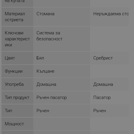
на купата
ТАРГЕТИРАНЕ
Материал
Стомана
Неръждаема стом
остриета
ФУНКЦИОНАЛНОСТ
НЕКЛАСИФИЦИРАНИ
Ключови
Система за
характерист
безопасност
ики
Цвят
Бял
Сребрист
Строго необходимо
Ефективност
Таргетиране
Функционалност
Функции
Кълцане
Некласифицирани
Употреба
Домашна
Домашна
Строго необходимите бисквитки позволяват
основната функционалност на уебсайта, като
потребителско влизане и управление на
Тип продукт
Ръчен пасатор
Пасатор
акаунта. Уебсайтът не може да се използва
правилно без строго необходими бисквитки.
Тип
Ръчен
Ръчен
Provider /
Име
Домейн
Мощност
click_code_ps
.alleop.bg