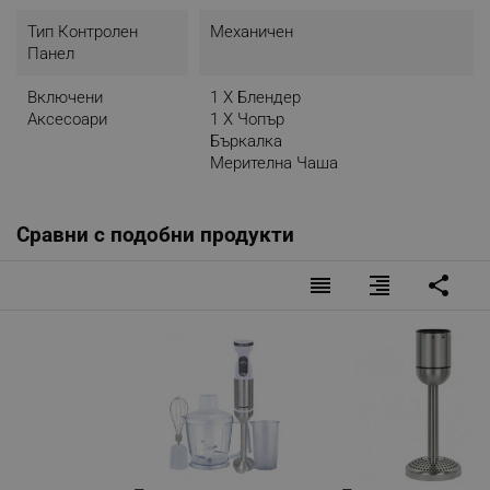
Тип Контролен
Механичен
Панел
Включени
1 X Блендер
Аксесоари
1 Х Чопър
Бъркалка
Мерителна Чаша
Сравни с подобни продукти
reorder
format_align_right
share