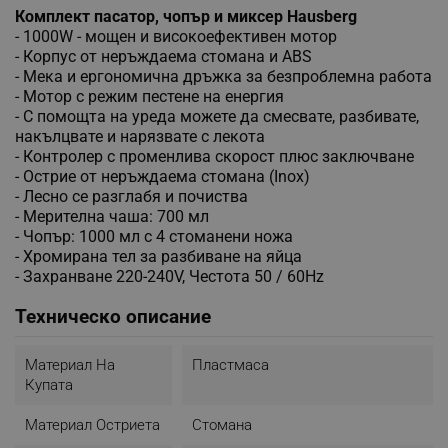
Комплект пасатор, чопър и миксер Hausberg
- 1000W - мощен и високоефективен мотор
- Корпус от неръждаема стомана и ABS
- Мека и ергономична дръжка за безпроблемна работа
- Мотор с режим пестене на енергия
- С помощта на уреда можете да смесвате, разбивате,
накълцвате и нарязвате с лекота
- Контролер с променлива скорост плюс заключване
- Острие от неръждаема стомана (Inox)
- Лесно се разглабя и почиства
- Мерителна чаша: 700 мл
- Чопър: 1000 мл с 4 стоманени ножа
- Хромирана тел за разбиване на яйца
- Захранване 220-240V, Честота 50 / 60Hz
Техническо описание
Материал На
Пластмаса
Купата
Материал Остриета
Стомана