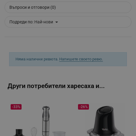
Въпроси и отговори (0)
_sgf_clicked_banners
.alleop.bg
Подреди по:
Най-нови
_sgf_rq
.alleop.bg
Няма налични ревюта.
Напишете своето ревю.
segmentifyExtension
.alleop.bg
Други потребители харесаха и...
-33%
-26%
sgfUserUpdateData
.alleop.bg