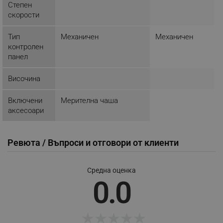
Степен
_nzm_nosubscribe_92166-7699
.alleop.bg
скорости
_nzm_idnl_92166-7699
.alleop.bg
_nzm_noid_92166-7699
.alleop.bg
Тип
Механичен
Механичен
контролен
_nzm_id_92166-7699
.alleop.bg
панел
_sgf_user_id
.alleop.bg
Височина
Включени
Мерителна чаша
аксесоари
_sgf_session_id
.alleop.bg
Ревюта / Въпроси и отговори от клиенти
_sgf_push_permission_asked
.alleop.bg
Google Privacy Policy
Средна оценка
0.0
_sgf_test_mode
.alleop.bg
★
★
★
★
★