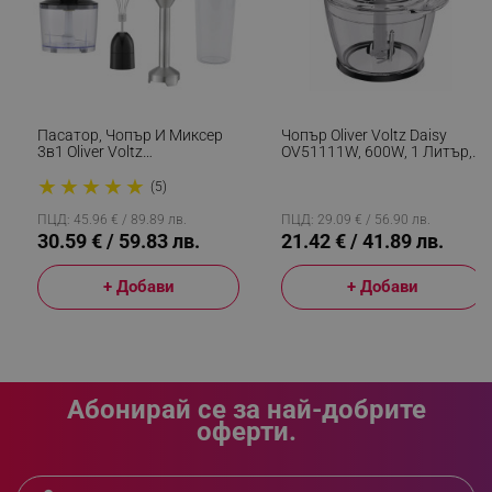
rlv_h_fbp
.alleop.bg
rlv_
.alleop.bg
rlv_mode
.alleop.bg
Пасатор, Чопър И Миксер
Чопър Oliver Voltz Daisy
3в1 Oliver Voltz
OV51111W, 600W, 1 Литър,
rlv_p
.alleop.bg
OV51112JSC, 1500W,
Двоен Стоманен Нож,
★
★
★
★
★
Корпус И Приставка От
Стъклена Купа, Черен
(5)
rlv_g
.alleop.bg
Инокс, 2 Скорости,
Сребрист
ПЦД: 45.96 € / 89.89 лв.
ПЦД: 29.09 € / 56.90 лв.
rlv_s
.alleop.bg
30.59 € / 59.83 лв.
21.42 € / 41.89 лв.
rlv_iv
.alleop.bg
rlv_e_pt
.alleop.bg
+ Добави
+ Добави
rlv_e
.alleop.bg
rlv_h_profile
.alleop.bg
rlv_h_cart
.alleop.bg
Абонирай се за най-добрите
rlv_h_wish
.alleop.bg
оферти.
rlv_impersonate_p
.alleop.bg
rlv_endpoint
.alleop.bg