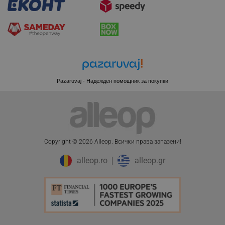
CookieScriptConsent
CookieScript
.alleop.bg
Pazaruvaj - Надежден помощник за покупки
Copyright © 2026 Alleop. Bcичĸи пpaвa зaпaзeни!
alleop.ro
alleop.gr
XSRF-TOKEN
promo.alleop.bg