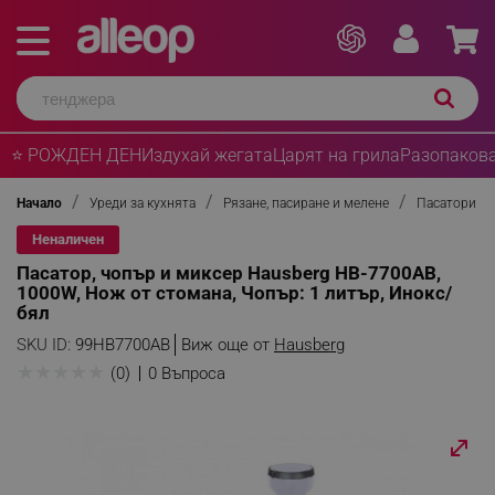
⭐ РОЖДЕН ДЕН
Издухай жегата
Царят на грила
Разопакова
Начало
Уреди за кухнята
Рязане, пасиране и мелене
Пасатори
Неналичен
Пасатор, чопър и миксер Hausberg HB-7700AB,
1000W, Нож от стомана, Чопър: 1 литър, Инокс/
бял
SKU ID:
99HB7700AB
Виж още от
Hausberg
★
★
★
★
★
(0)
0 Въпроса