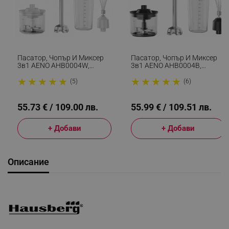
Пасатор, Чопър И Миксер
Пасатор, Чопър И Миксер
3в1 AENO AHB0004W,
3в1 AENO AHB0004B,
1200W, 0.5 Л, 18 Степени,
1200W, 0.5 Л, 18 Степени,
★
★
★
★
★
★
★
★
★
★
Турбо, DC Мотор, Бял/
Турбо, DC Мотор, Черен/
(5)
(6)
Инокс
Инокс
55.73 € / 109.00 лв.
55.99 € / 109.51 лв.
+ Добави
+ Добави
Описание