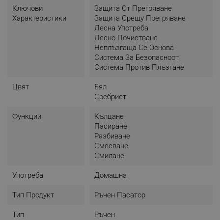
Ключови
Защита От Прегряване
Характеристики
Защита Срещу Прегряване
Лесна Употреба
Лесно Почистване
Неплъзгаща Се Основа
Система За Безопасност
Система Против Плъзгане
Цвят
Бял
Сребрист
Функции
Кълцане
Пасиране
Разбиване
Смесване
Смилане
Употреба
Домашна
Тип Продукт
Ръчен Пасатор
Тип
Ръчен