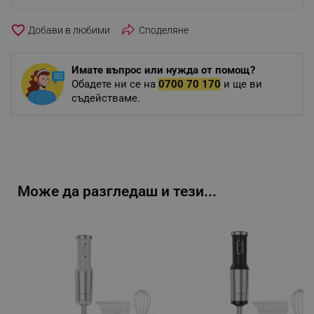
favorite_border
Споделяне
Имате въпрос или нужда от помощ?
Обадете ни се на
0700 70 170
и ще ви
съдействаме.
Може да разгледаш и тези...