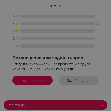
0 Ревю
_sgf_tracking
.alleop.bg
★
0
5
★
0
4
★
0
3
★
0
2
★
0
1
_sgf_delayed_actions,
.alleop.bg
Остави ревю или задай въпрос.
Сподели какво мислиш за продукта и с други
клиенти. От 1 до 5 как би го оценил?
_sgf_delayed_campaigns
.alleop.bg
Задай въпрос
Остави ревю
_sgf_npq
.alleop.bg
Ревюта (0)