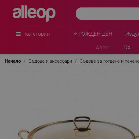
Категории
⭐ РОЖДЕН ДЕН
Изду
Ariete
TCL
Начало
Съдове и аксесоари
Съдове за готвене и печен