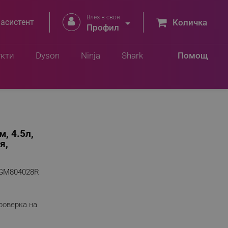
Влез в своя


 асистент
Количка
Профил
укти
Dyson
Ninja
Shark
Помощ
, 4.5л,
я,
GM804028R
роверка на