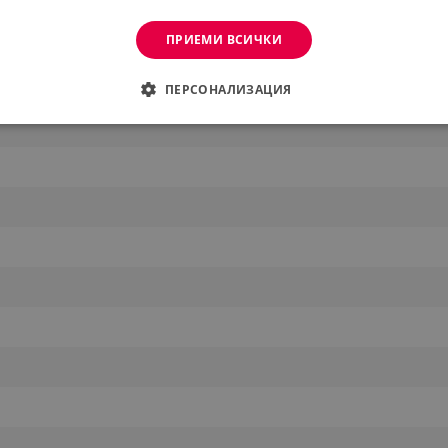
ПРИЕМИ ВСИЧКИ
ПЕРСОНАЛИЗАЦИЯ
ДИМО
ЕФЕКТИВНОСТ
ТАРГЕТИРАНЕ
ФУНКЦИО
АНИ
еобходимо
Ефективност
Таргетиране
Функционалност
Неклас
витки позволяват основната функционалност на уебсайта, като потребителско вл
же да се използва правилно без строго необходими бисквитки.
Provider /
Валиден
Описание
Домейн
до
.alleop.bg
1 месец
Profitshare
7699
.alleop.bg
1 месец
newsman
.alleop.bg
1 месец
Newsman