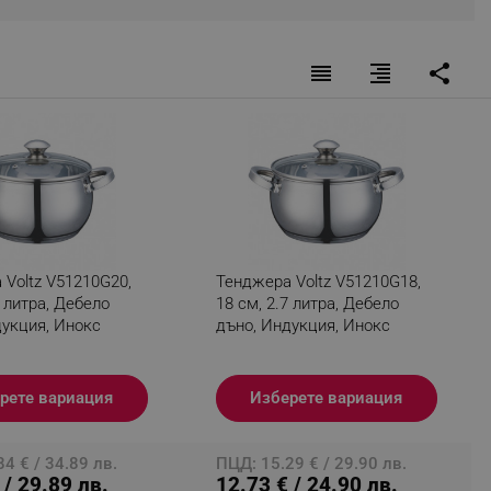
reorder
format_align_right
share
fying visitors. The lifetime
ifying visitor sessions
itor is asked for web push
tor is a test user and can
tor disabled tracking,
Voltz V51210G20,
Тенджера Voltz V51210G18,
y related cookies and local
9 литра, Дебело
18 см, 2.7 литра, Дебело
дукция, Инокс
дъно, Индукция, Инокс
aign specific data for
aign specific data for
рете вариация
Изберете вариация
r events stored to be sent
4 € / 34.89 лв.
ПЦД: 15.29 € / 29.90 лв.
ferent banners clicked by the
 / 29.89 лв.
12.73 € / 24.90 лв.