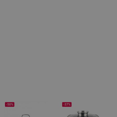
-50%
-37%