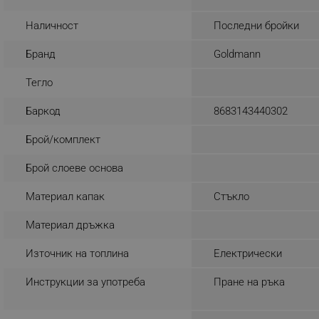
_sgf_rq
Наличност
Последни бройки
Бранд
Goldmann
segmentifyExtension
Тегло
sgfUserUpdateData
Баркод
8683143440302
rlv_h_fbp
Брой/комплект
rlv_
Брой слоеве основа
rlv_mode
rlv_p
Материал капак
Стъкло
rlv_g
Материал дръжка
rlv_s
Източник на топлина
Електрически
rlv_iv
rlv_e_pt
Инструкции за употреба
Пране на ръка
rlv_e
rlv_h_profile