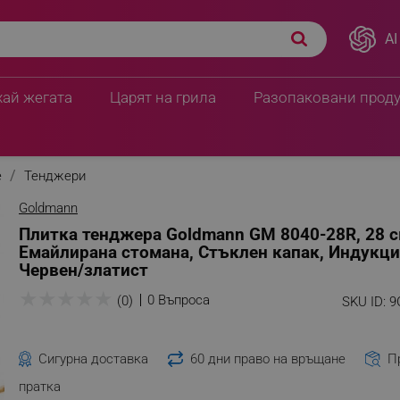
AI
хай жегата
Царят на грила
Разопаковани прод
е
Тенджери
Goldmann
Плитка тенджера Goldmann GM 8040-28R, 28 см
Емайлирана стомана, Стъклен капак, Индукци
Червен/златист
★
★
★
★
★
0 Въпроса
(0)
SKU ID:
9
Сигурна доставка
60 дни право на връщане
П
пратка