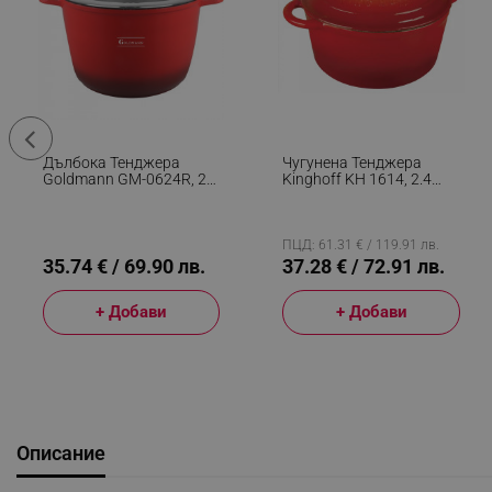
Дълбока Тенджера
Чугунена Тенджера
Goldmann GM-0624R, 24
Kinghoff KH 1614, 2.4
См, 6.2 Л,Мраморно
Литра, 21 См,
Покритие, Стъклен
Емайлирана, Индукция,
Капак С Отвор За Пара,
Червен
Индукция, Червен
ПЦД: 61.31 € / 119.91 лв.
35.74 € / 69.90 лв.
37.28 € / 72.91 лв.
+ Добави
+ Добави
Описание