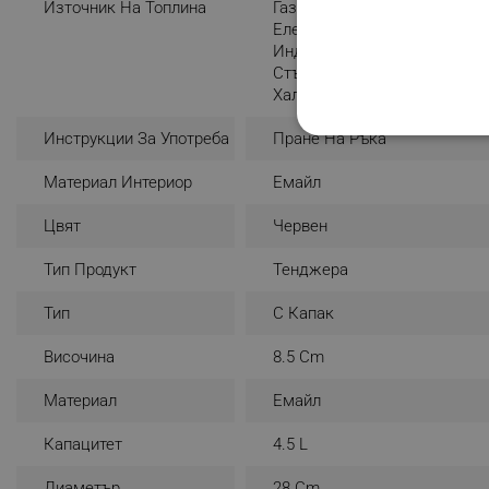
Източник На Топлина
Газ
Електрически
Индукция
Стъклокерамика
Халоген
Инструкции За Употреба
Пране На Ръка
СТРОГО НЕОБХО
Материал Интериор
Емайл
НЕКЛАСИФИЦИР
Цвят
Червен
Тип Продукт
Тенджера
Строго н
Тип
С Капак
Строго необходимите биск
акаунта. Уебсайтът не мо
Височина
8.5 Cm
Име
Материал
Емайл
click_code_ps
Капацитет
4.5 L
_nzm_nosubscribe_92166-
Диаметър
28 Cm
_nzm_idnl_92166-7699