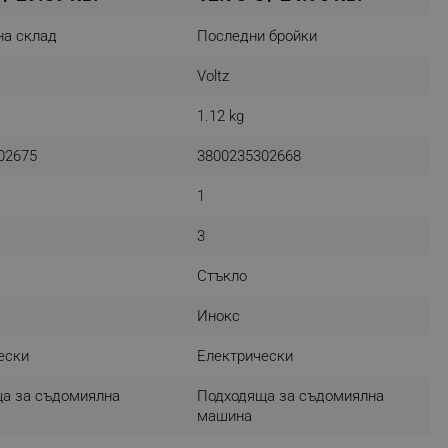
r events which is cancelled
на склад
Последни бройки
ent to Segmentify servers
Voltz
 visitor installed
1.12 kg
 visitor’s data including
rship status and
02675
3800235302668
1
3
Стъкло
Инокс
ески
Електрически
а за съдомиялна
Подходяща за съдомиялна
машина