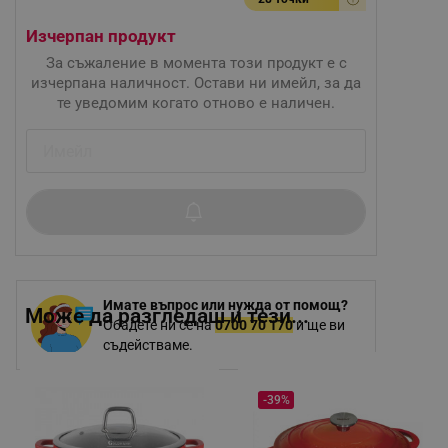
Изчерпан продукт
За съжаление в момента този продукт е с
изчерпана наличност. Остави ни имейл, за да
те уведомим когато отново е наличен.
Имате въпрос или нужда от помощ?
Може да разгледаш и тези...
Обадете ни се на
0700 70 170
и ще ви
съдействаме.
-39%