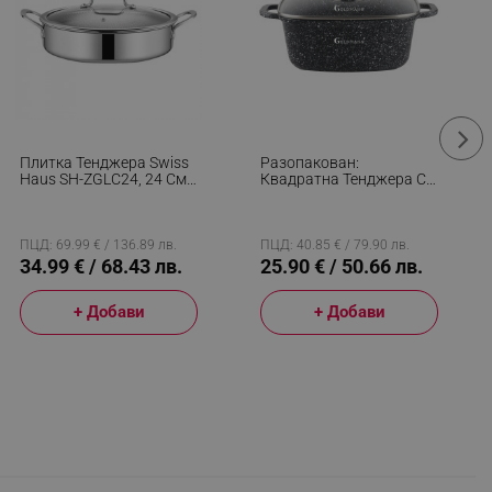
Плитка Тенджера Swiss
Разопакован:
Haus SH-ZGLC24, 24 См,
Квадратна Тенджера С
2.9 Л, Sapphire-
Дозатор Goldmann GM-
Керамично Покритие,
1228, 6.5L, 28см,
Стъклен Капак, Фурна
Мраморно Покритие,
До 260C, Индукция,
Индукция, Черен
ПЦД: 69.99 € / 136.89 лв.
ПЦД: 40.85 € / 79.90 лв.
Сребрист
34.99 € / 68.43 лв.
25.90 € / 50.66 лв.
+ Добави
+ Добави