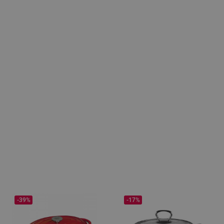
-39%
-17%