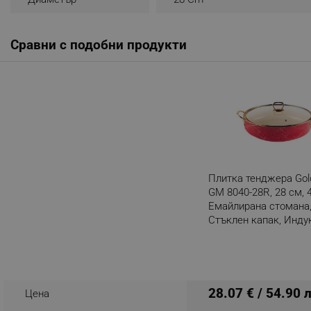
_nzm_noid_92166-7699
_nzm_id_92166-7699
Сравни с подобни продукти
_sgf_user_id
_sgf_session_id
_sgf_push_permission_as
_sgf_test_mode
_sgf_tracking
Плитка тенджера Go
GM 8040-28R, 28 см, 4
Емайлирана стомана
_sgf_delayed_actions,
Стъклен капак, Инду
Червен/златист
_sgf_delayed_campaigns
Разглеждате този пр
_sgf_npq
28.07 € / 54.90 
Цена
_sgf_clicked_banners