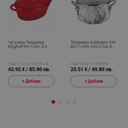
Чугунена Тенджера
Тенджера Goldmann GM
Kinghoff KH 1530, 4.5
8017-24W, 24х15 См, 6.2
Литра, 30 См, Овална
Литра, Емайлирана,
Форма, Емайлирана,
Хромирани Дръжки,
Индукция, Червен
Индукционен, Бял/
Мрамор
ПЦД: 71.53 € / 139.90 лв.
ПЦД: 30.62 € / 59.89 лв.
43.92 € / 85.90 лв.
25.51 € / 49.89 лв.
+ Добави
+ Добави