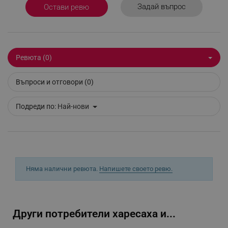
Задай въпрос
Остави ревю
Ревюта (0)
segmentifyExtension
.alleop.bg
Въпроси и отговори (0)
Подреди по:
Най-нови
sgfUserUpdateData
.alleop.bg
Няма налични ревюта.
Напишете своето ревю.
rlv_h_fbp
.alleop.bg
rlv_
.alleop.bg
Други потребители харесаха и...
rlv_mode
.alleop.bg
rlv_p
.alleop.bg