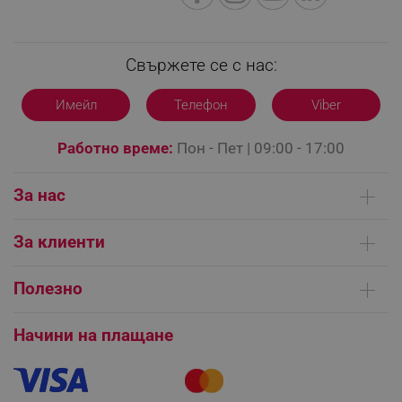
editor.alleop.bg
Свържете се с нас:
Имейл
Телефон
Viber
Работно време:
Пон - Пет | 09:00 - 17:00
За нас
Кои сме ние
За клиенти
Контакти
Доставка на поръчки
Сервизни центрове
Полезно
Начини на плащане
Общи условия на сайта
FAQ | Чести въпроси
Платформа за ОРС
Начини на плащане
Как да направя поръчка?
CookieScriptConsent
CookieScript
Гаранция и сервиз
.alleop.bg
Как да използвам промокод?
Монтаж на климатици