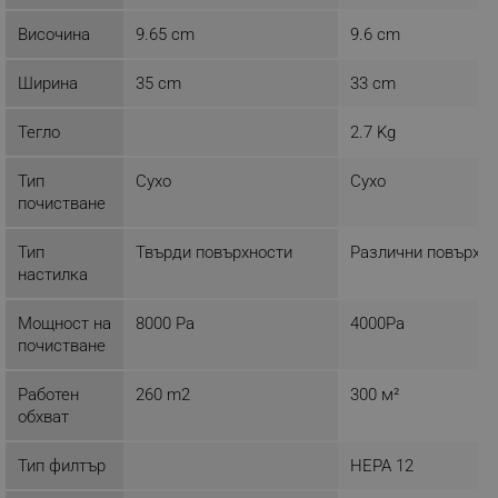
Височина
9.65 cm
9.6 cm
Строго необходимо
Ефективност
Ширина
35 cm
33 cm
Таргетиране
Функционалност
Некласифицирани
Тегло
2.7 Kg
Строго необходимите бисквитки позволяват
Тип
Сухо
Сухо
основната функционалност на уебсайта, като
потребителско влизане и управление на
почистване
акаунта. Уебсайтът не може да се използва
правилно без строго необходими бисквитки.
Тип
Твърди повърхности
Различни повърхно
Provider /
настилка
Име
Домейн
click_code_ps
.alleop.bg
Мощност на
8000 Pa
4000Pa
почистване
_nzm_nosubscribe_92166-7699
.alleop.bg
_nzm_idnl_92166-7699
.alleop.bg
Работен
260 m2
300 м²
обхват
_nzm_noid_92166-7699
.alleop.bg
_nzm_id_92166-7699
.alleop.bg
Тип филтър
HEPA 12
_sgf_user_id
.alleop.bg