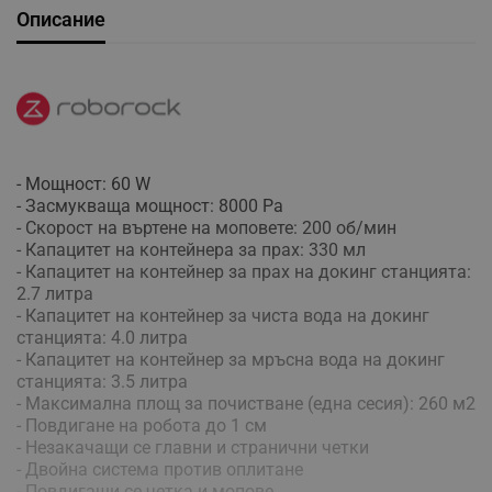
Описание
- Мощност: 60 W
- Засмукваща мощност: 8000 Pa
- Скорост на въртене на моповете: 200 об/мин
- Капацитет на контейнера за прах: 330 мл
- Капацитет на контейнер за прах на докинг станцията:
2.7 литра
- Капацитет на контейнер за чиста вода на докинг
станцията: 4.0 литра
- Капацитет на контейнер за мръсна вода на докинг
станцията: 3.5 литра
- Максимална площ за почистване (една сесия): 260 м2
- Повдигане на робота до 1 см
- Незакачащи се главни и странични четки
- Двойна система против оплитане
- Повдигащи се четка и мопове