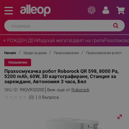
⭐ РОЖДЕН ДЕН
Издухай жегата
Царят на грила
Разопакова
Начало
Уреди за дома
Прахосмукачки
Прахосмукачки робот
Неналичен
Прахосмукачка робот Roborock QR 598, 8000 Pa,
5200 mAh, 60W, 3D картографиране, Станция за
зареждане, Автономия 3 часа, Бял
SKU ID:
99QVRS0200
Виж още от
Roborock
★
★
★
★
★
(0)
0 Въпроса