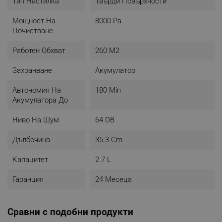
Тип Настилка
Твърди Повърхности
Мощност На
8000 Pa
Почистване
Работен Обхват
260 M2
Захранване
Акумулатор
Автономия На
180 Min
Акумулатора До
Ниво На Шум
64 DB
Дълбочина
35.3 Cm
Капацитет
2.7 L
Гаранция
24 Месеца
Сравни с подобни продукти