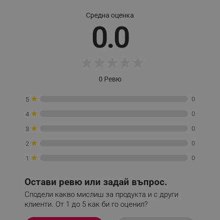
Средна оценка
_sgf_delayed_actions,
.alleop.bg
0.0
★
★
★
★
★
_sgf_delayed_campaigns
.alleop.bg
0 Ревю
★
0
5
★
0
4
_sgf_npq
.alleop.bg
★
0
3
★
0
2
★
0
1
_sgf_clicked_banners
.alleop.bg
Остави ревю или задай въпрос.
Сподели какво мислиш за продукта и с други
клиенти. От 1 до 5 как би го оценил?
_sgf_rq
.alleop.bg