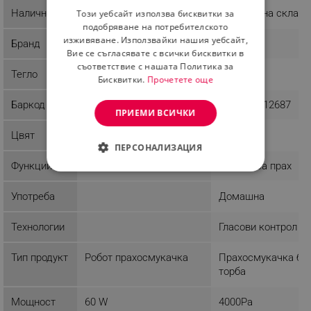
Наличност
Последни бройки
Налично на склад
Този уебсайт използва бисквитки за
ROMANIAN
подобряване на потребителското
изживяване. Използвайки нашия уебсайт,
Бранд
Roborock
AENO
Вие се съгласявате с всички бисквитки в
съответствие с нашата Политика за
Тегло
16.7 kg
2.7 kg
Бисквитки.
Прочетете още
Баркод
6936905901026
5291485012687
ПРИЕМИ ВСИЧКИ
Цвят
Бял
Бял
ПЕРСОНАЛИЗАЦИЯ
Функции
Сензор за прах
СТРОГО НЕОБХОДИМО
Употреба
Домашна
ЕФЕКТИВНОСТ
Технологии
Гласови контрол
ТАРГЕТИРАНЕ
Тип продукт
Робот прахосмукачка
Прахосмукачка бе
ФУНКЦИОНАЛНОСТ
торба
НЕКЛАСИФИЦИРАНИ
Мощност
60 W
4000Pa