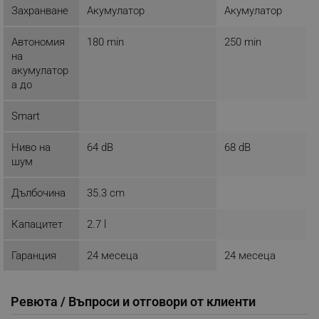
Захранване
Акумулатор
Акумулатор
Автономия
180 min
250 min
на
_sgf_session_id
.alleop.bg
акумулатор
а до
_sgf_push_permission_asked
.alleop.bg
Smart
Google Privacy Policy
Ниво на
64 dB
68 dB
шум
_sgf_test_mode
.alleop.bg
Дълбочина
35.3 cm
Капацитет
2.7 l
_sgf_tracking
.alleop.bg
Гаранция
24 месеца
24 месеца
Ревюта / Въпроси и отговори от клиенти