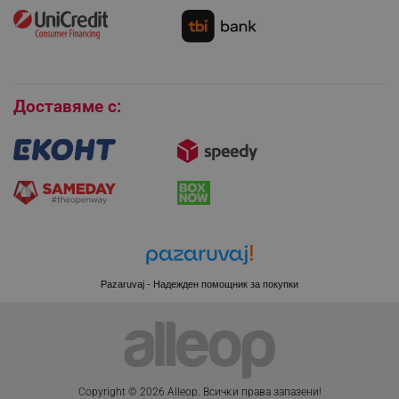
Как да се абонирам за имейл бюлетина?
Условия за връщане
Покупки на изплащане
Бисквитки
Доставяме с:
XSRF-TOKEN
promo.alleop.bg
Pazaruvaj - Надежден помощник за покупки
PHPSESSID
PHP.net
www.alleop.bg
Copyright © 2026 Alleop. Bcичĸи пpaвa зaпaзeни!