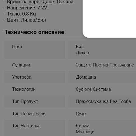
- Време за зареждане: 15 часа
- Напрежение: 7.2V
- Тегло: 0.8 Kg
- Цвят: Лилав/Бял
Техническо описание
СТРОГО НЕОБХО
Цвят
Бял
НЕКЛАСИФИЦИР
Лилав
Функции
Защита Против Прегряване
Употреба
Домашна
Строго н
Технологии
Cyclone Система
Строго необходимите биск
акаунта. Уебсайтът не мо
Тип Продукт
Прахосмукачка Без Торба
Име
Тип Почистване
Сухо
click_code_ps
Тип Настилка
Килим
_nzm_nosubscribe_92166-
Матраци
_nzm_idnl_92166-7699