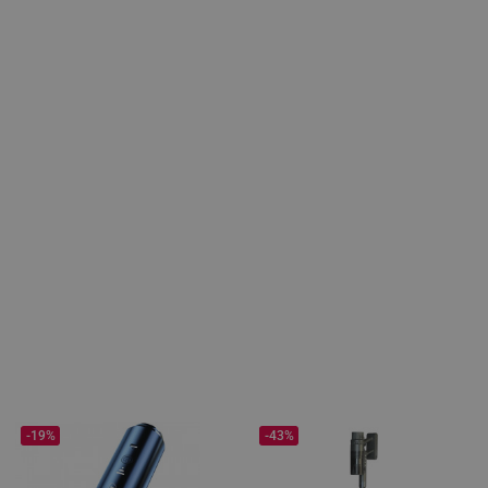
-19%
-43%