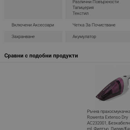
Различни Повърхности
Тапицерия
_nzm_noid_92166-7699
Текстил
_nzm_id_92166-7699
Включени Аксесоари
Четка За Почистване
_sgf_user_id
Захранване
Акумулатор
_sgf_session_id
_sgf_push_permission_as
Сравни с подобни продукти
_sgf_test_mode
_sgf_tracking
_sgf_delayed_actions,
_sgf_delayed_campaigns
Ръчна прахосмукачк
_sgf_npq
Rowenta Extenso Dry
AC232001, Безкабелна
_sgf_clicked_banners
ml, Филтър, Лилав/Бя