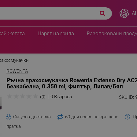
AI
хай жегата
Царят на грила
Разопаковани прод
рахосмукачки
ROWENTA
Ръчна прахосмукачка Rowenta Extenso Dry AC
Безкабелна, 0.350 ml, Филтър, Лилав/Бял
★
★
★
★
★
0 Въпроса
(0)
SKU ID:
Сигурна доставка
60 дни право на връщане
П
пратка