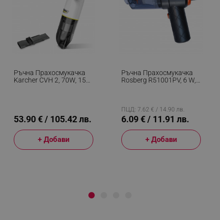
Ръчна Прахосмукачка
Ръчна Прахосмукачка
Karcher CVH 2, 70W, 150
Rosberg R51001PV, 6 W,
Мл, Батерия LI-Ion 2
2.8 KPa, 3.7V, 0.1L,
Ah/7.2V, Автономия 10
Автономия 10 Мин,
Минути, Миещ Се
Черен
Филтър, Бял
ПЦД: 7.62 € / 14.90 лв.
53.90 € / 105.42 лв.
6.09 € / 11.91 лв.
+ Добави
+ Добави