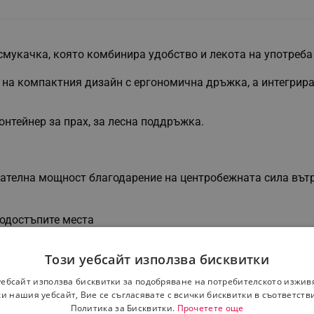
смукачка, която комбинира удобство и лекота на употреба 
 на компактния дизайн с ергономична дръжка, а интегрира
онтейнер за прах, за лесна поддръжка.
кателна мощност благодарение на центробежната сила вътр
нодостъпите места
 чистене
Този уебсайт използва бисквитки
уебсайт използва бисквитки за подобряване на потребителското изжив
и нашия уебсайт, Вие се съгласявате с всички бисквитки в съответств
Политика за Бисквитки.
Прочетете още