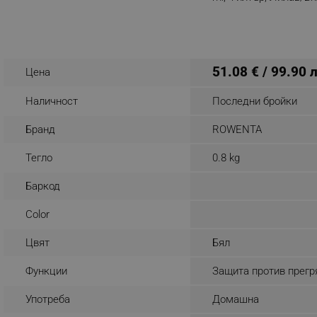
Разглеждате този пр
_sgf_rq
segmentifyExtension
51.08 € / 99.90 
Цена
sgfUserUpdateData
Наличност
Последни бройки
rlv_h_fbp
Бранд
ROWENTA
rlv_
Тегло
0.8 kg
rlv_mode
Баркод
rlv_p
rlv_g
Color
rlv_s
Цвят
Бял
rlv_iv
Функции
Защита против прегр
rlv_e_pt
rlv_e
Употреба
Домашна
rlv_h_profile