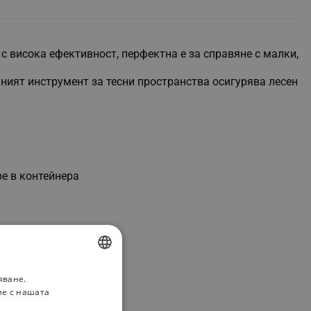
с висока ефективност, перфектна е за справяне с малки,
ният инструмент за тесни пространства осигурява лесен
е в контейнера
яване.
BULGARIAN
ие с нашата
ROMANIAN