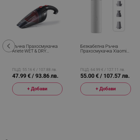
Ръчна Прахосмукачка
Безкабелна Ръчна
Ariete WET & DRY
Прахосмукачка Xiaomi
CORDLESS 2474/00, 400
Lydsto H2 Edge, 120W,
Мл, Батерия LI-Ion 1200
16000 Pa, 0.1 Л, 2
MAh/3.6V, Автономия 12
Степени, Автономия 32
Мин, Миещ Се Филтър,
Мин, Бял
ПЦД: 55.16 € / 107.88 лв.
ПЦД: 64.99 € / 127.11 лв.
Черен/Червен
47.99 € / 93.86 лв.
55.00 € / 107.57 лв.
+ Добави
+ Добави