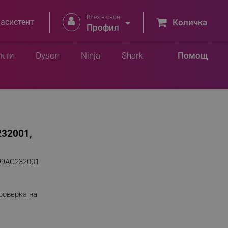
Влез в своя


 асистент
Количка
Профил
укти
Dyson
Ninja
Shark
Помощ
232001,
99AC232001
роверка на