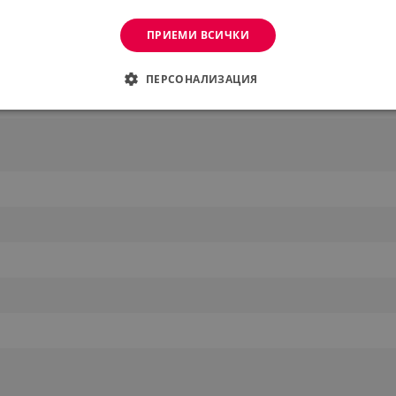
ПРИЕМИ ВСИЧКИ
ПЕРСОНАЛИЗАЦИЯ
ДИМО
ЕФЕКТИВНОСТ
ТАРГЕТИРАНЕ
ФУНКЦИО
АНИ
еобходимо
Ефективност
Таргетиране
Функционалност
Неклас
витки позволяват основната функционалност на уебсайта, като потребителско вл
же да се използва правилно без строго необходими бисквитки.
Provider /
Валиден
Описание
Домейн
до
.alleop.bg
1 месец
Profitshare
7699
.alleop.bg
1 месец
newsman
.alleop.bg
1 месец
Newsman