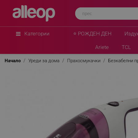
Категории
⭐ РОЖДЕН ДЕН
Изду
Ariete
TCL
Начало
Уреди за дома
Прахосмукачки
Безкабелни п