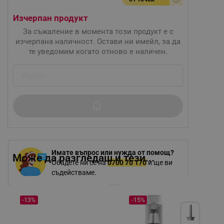
Изчерпан продукт
За съжаление в момента този продукт е с
изчерпана наличност. Остави ни имейл, за да
те уведомим когато отново е наличен.
Имате въпрос или нужда от помощ?
Може да разгледаш и тези...
Обадете ни се на
0700 70 170
и ще ви
съдействаме.
-13%
-15%