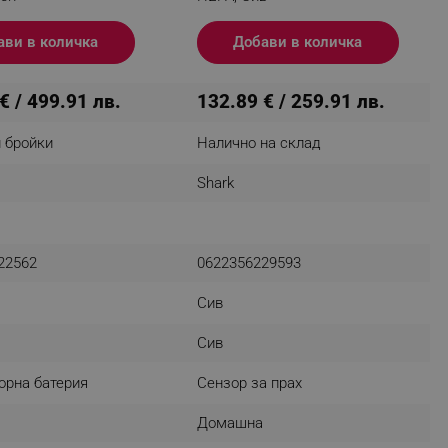
r events which is cancelled
ent to Segmentify servers
ави в количка
Добави в количка
 visitor installed
€ / 499.91 лв.
132.89 € / 259.91 лв.
 visitor’s data including
rship status and
 бройки
Налично на склад
Shark
22562
0622356229593
Сив
Сив
орна батерия
Сензор за прах
Домашна