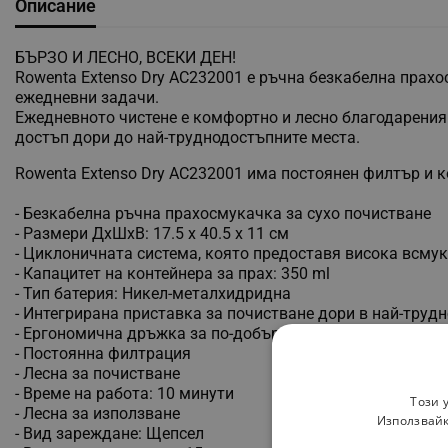
Описание
БЪРЗО И ЛЕСНО, ВСЕКИ ДЕН!
Rowenta Extenso Dry AC232001 е ръчна безкабелна прахо
ежедневни задачи.
Ежедневното чистене е комфортно и лесно благодарения
достъп дори до най-труднодостъпните места.
Rowenta Extenso Dry AC232001 има постоянен филтър и к
- Безкабелна ръчна прахосмукачка за сухо почистване
- Размери ДхШхВ: 17.5 х 40.5 х 11 см
- Циклоничната система, която предоставя висока всму
- Капацитет на контейнера за прах: 350 ml
- Тип батерия: Никел-металхидридна
- Интегрирана приставка за почистване дори в най-труд
- Ергономична дръжка за по-добър захват и комфорт при
- Постоянна филтрация
- Лесна за почистване
- Време на работа: 10 минути
Този 
- Лесна за използване
Използвайк
- Вид зареждане: Щепсел