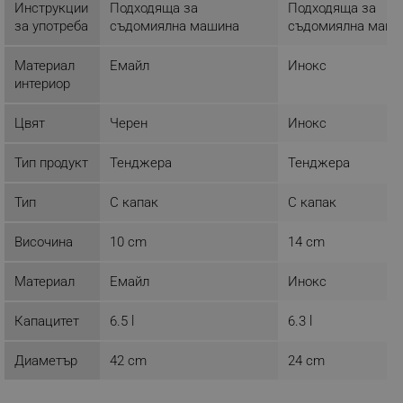
Инструкции
Подходяща за
Подходяща за
за употреба
съдомиялна машина
съдомиялна маши
Строго необходимо
Ефективност
Материал
Емайл
Инокс
интериор
Таргетиране
Функционалност
Некласифицирани
Цвят
Черен
Инокс
Строго необходимите бисквитки позволяват
основната функционалност на уебсайта, като
Тип продукт
Тенджера
Тенджера
потребителско влизане и управление на
акаунта. Уебсайтът не може да се използва
правилно без строго необходими бисквитки.
Тип
С капак
С капак
Provider /
Име
Височина
10 cm
14 cm
Домейн
click_code_ps
.alleop.bg
Материал
Емайл
Инокс
_nzm_nosubscribe_92166-7699
.alleop.bg
_nzm_idnl_92166-7699
.alleop.bg
Капацитет
6.5 l
6.3 l
_nzm_noid_92166-7699
.alleop.bg
Диаметър
42 cm
24 cm
_nzm_id_92166-7699
.alleop.bg
_sgf_user_id
.alleop.bg