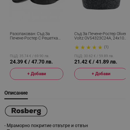
Разопакован: Съд За
Съд За Печене-Ростер Oliver
Печене-Ростер С Решетка
Voltz OV54323C24A, 24х10
Rosberg R54523B, 39x28 См,
См, 4.4 Л, Стъклен Капак,
★
★
★
★
★
Мраморно Покритие,
Мраморно Покритие,
(1)
Индукция, Емайл, Черен
Индукция, Черен
ПЦД: 35.74 € / 69.90 лв.
ПЦД: 30.62 € / 59.89 лв.
24.39 € / 47.70 лв.
21.42 € / 41.89 лв.
+ Добави
+ Добави
Описание
- Мраморно покритие отвътре и отвън