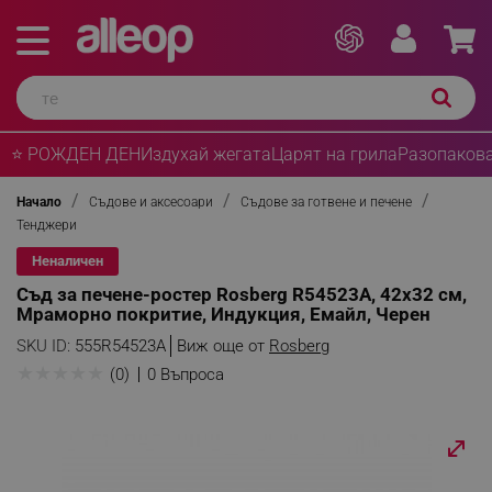
⭐ РОЖДЕН ДЕН
Издухай жегата
Царят на грила
Разопакова
Начало
Съдове и аксесоари
Съдове за готвене и печене
Тенджери
Неналичен
Съд за печене-ростер Rosberg R54523A, 42x32 см,
Мраморно покритие, Индукция, Емайл, Черен
SKU ID:
555R54523A
Виж още от
Rosberg
★
★
★
★
★
(0)
0 Въпроса