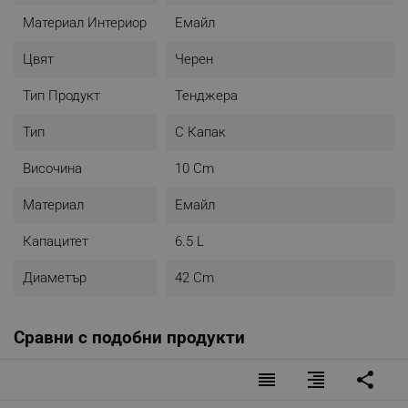
Материал Интериор
Емайл
Цвят
Черен
Тип Продукт
Тенджера
Тип
С Капак
Височина
10 Cm
Материал
Емайл
Капацитет
6.5 L
Диаметър
42 Cm
Сравни с подобни продукти
reorder
format_align_right
share