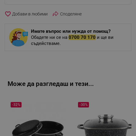
favorite_border
Споделяне
Имате въпрос или нужда от помощ?
Обадете ни се на
0700 70 170
и ще ви
съдействаме.
Може да разгледаш и тези...
-32%
-30%