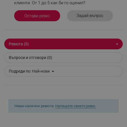
клиенти. От 1 до 5 как би го оценил?
Задай въпрос
Остави ревю
_sgf_delayed_actions,
.alleop.bg
_sgf_delayed_campaigns
.alleop.bg
Ревюта (0)
Въпроси и отговори (0)
Подреди по:
Най-нови
_sgf_npq
.alleop.bg
_sgf_clicked_banners
.alleop.bg
Няма налични ревюта.
Напишете своето ревю.
_sgf_rq
.alleop.bg