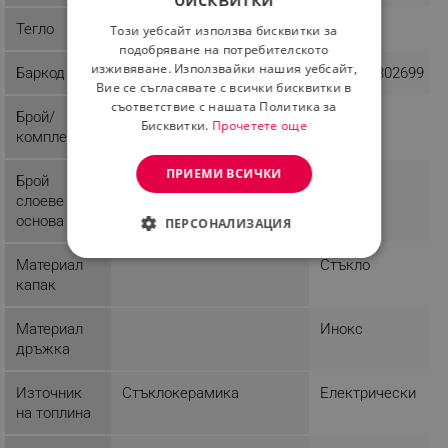
BULGARIAN
Тегло
1.6 kg
1.9 kg
Този уебсайт използва бисквитки за
ROMANIAN
подобряване на потребителското
изживяване. Използвайки нашия уебсайт,
Баркод
3800237044191
3800235302699
Вие се съгласявате с всички бисквитки в
съответствие с нашата Политика за
Брой/
1
1
Бисквитки.
Прочетете още
комплект
ПРИЕМИ ВСИЧКИ
Брой
3
слоеве
основа
ПЕРСОНАЛИЗАЦИЯ
СТРОГО НЕОБХОДИМО
Материал
Стъкло
капак
ЕФЕКТИВНОСТ
Материал
Инокс
ТАРГЕТИРАНЕ
дръжка
ФУНКЦИОНАЛНОСТ
Източник
Стъклокерамика
Електрически
на топлина
НЕКЛАСИФИЦИРАНИ