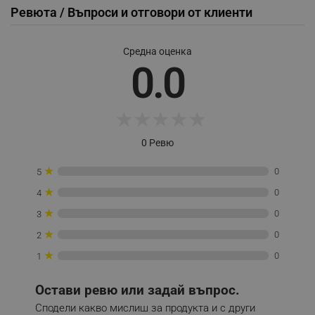
Ревюта / Въпроси и отговори от клиенти
Средна оценка
0.0
_sgf_session_id
.alleop.bg
★
★
★
★
★
_sgf_push_permission_asked
.alleop.bg
Google Privacy Policy
0 Ревю
★
0
5
_sgf_test_mode
.alleop.bg
★
0
4
★
0
3
★
0
2
★
_sgf_tracking
.alleop.bg
0
1
Остави ревю или задай въпрос.
Сподели какво мислиш за продукта и с други