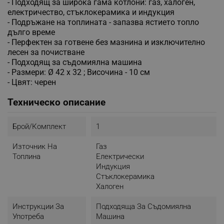
- Подходящ за широка гама котлони: газ, халоген,
електричество, стъклокерамика и индукция
- Подръжане на топлината - запазва ястието топло
дълго време
- Перфектен за готвене без мазнина и изключително
лесен за почистване
- Подходящ за съдомиялна машина
- Размери: Ø 42 x 32 ; Височина - 10 см
- Цвят: черен
Техническо описание
Брой/комплект
1
Източник На
Газ
Топлина
Електрически
Индукция
Стъклокерамика
Халоген
Инструкции За
Подходяща За Съдомиялна
Употреба
Машина