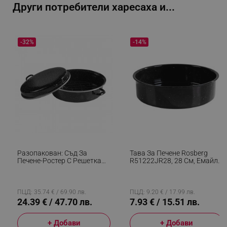
Други потребители харесаха и...
-32%
-14%
segmentifyExtension
.alleop.bg
sgfUserUpdateData
.alleop.bg
Разопакован: Съд За
Тава За Печене Rosberg
Печене-Ростер С Решетка
R51222JR28, 28 См, Емайл,
Rosberg R54523B, 39x28 См,
Незалепващо Покритие,
Мраморно Покритие,
Черен
Индукция, Емайл, Черен
rlv_h_fbp
.alleop.bg
ПЦД: 35.74 € / 69.90 лв.
ПЦД: 9.20 € / 17.99 лв.
24.39 € / 47.70 лв.
7.93 € / 15.51 лв.
rlv_
.alleop.bg
rlv_mode
.alleop.bg
+ Добави
+ Добави