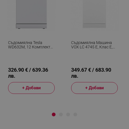
Съдомиялна Tesla
Съдомиялна Машина
WD632M, 12 Комплекта,
VOX LC 4745 E, Клас Е,
4 Програми, Програма
10 Комплекта, 7
90 Мин, Половин
Програми, Индикатори
Зареждане, 60 См, Бял
За Сол И Гланц, Бял
326.90 € / 639.36
349.67 € / 683.90
лв.
лв.
+ Добави
+ Добави