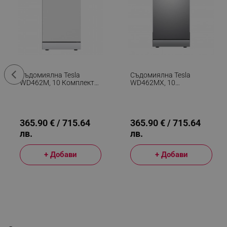
Съдомиялна Tesla
Съдомиялна Tesla
WD462M, 10 Комплекта,
WD462MX, 10
7 Програми, Клас Е,
Комплекта, 7 Програми,
Отложен Старт,
Клас Е, Отложен Старт,
Половин Зареждане, 45
Половин Зареждане, 45
См, Бял
См, Инокс
365.90 € / 715.64
365.90 € / 715.64
лв.
лв.
+ Добави
+ Добави