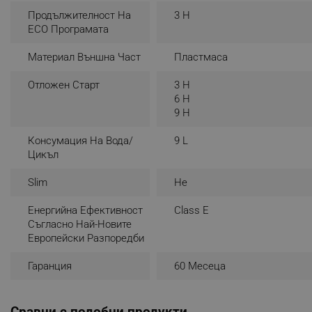
Продължителност На
3 H
_sgf_rq
ECO Програмата
Материал Външна Част
Пластмаса
segmentifyExtension
Отложен Старт
3 H
sgfUserUpdateData
6 H
9 H
rlv_h_fbp
Консумация На Вода/
9 L
rlv_
Цикъл
rlv_mode
Slim
Не
rlv_p
rlv_g
Енергийна Ефективност
Class E
Съгласно Най-Новите
rlv_s
Европейски Разпоредби
rlv_iv
Гаранция
60 Месеца
rlv_e_pt
rlv_e
rlv_h_profile
Сравни с подобни продукти