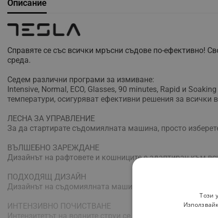
Описание
Справяте се със всички мръсни съдове по-ефективно! С
среда.
Седем различни програми за измиванe:
Intensive, Normal, ECO, Glasses, 90 minutes, Rapid и Soak
температури, осигуряват ефективни решения за всички 
ЛЕСНА ЗА УПРАВЛЕНИЕ
За да стартирате съдомиялната машина, просто изберет
ВЪЛШЕБНО ЗАРЕЖДАНЕ
Дизайнът на рафтовете и кошниците е адаптиран към вс
ПОДХОДЯЩ ДИЗАЙН
Дизайнът на съдомиялната машина се вписва идеално в 
Този 
Използвайк
ИНТЕНЗИВНО ПОЧИСТВАНЕ
Интензитетът на водните струи се регулира, за да осигу