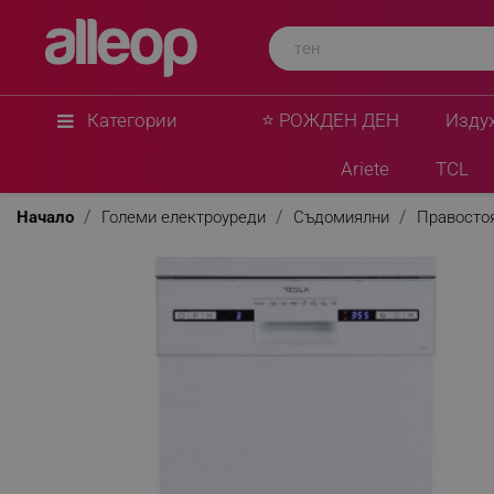
Категории
⭐ РОЖДЕН ДЕН
Изду
Ariete
TCL
Начало
Големи електроуреди
Съдомиялни
Правосто