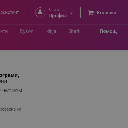
Влез в своя


 асистент
Количка
Профил
укти
Dyson
Ninja
Shark
Помощ
ограми,
Бял
999WD461M
роверка на