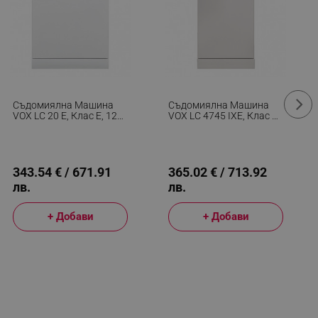
Съдомиялна Машина
Съдомиялна Машина
VOX LC 20 E, Клас Е, 12
VOX LC 4745 IXE, Клас Е,
Комплекта, 5 Програми,
10 Комплекта, 7
Индикатори За Сол И
Програми, Индикатори
Гланц, Бял
За Сол И Гланц, Бял/сив
343.54 € / 671.91
365.02 € / 713.92
лв.
лв.
+ Добави
+ Добави