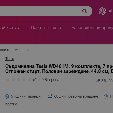
AI
хай жегата
Царят на грила
Разопаковани прод
ящи съдомиялни
Tesla
Съдомиялна Tesla WD461M, 9 комплекта, 7 пр
Отложен старт, Половин зареждане, 44.8 см, 
★
★
★
★
★
0 Въпроса
(0)
SKU ID:
9
5 години гаранция
60 дни право на връщане
П
пратка