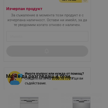
Изчерпан продукт
За съжаление в момента този продукт е с
изчерпана наличност. Остави ни имейл, за да
те уведомим когато отново е наличен.
Имате въпрос или нужда от помощ?
Може да разгледаш и тези...
Обадете ни се на
0700 70 170
и ще ви
съдействаме.