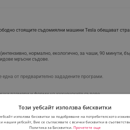
вободно стоящите съдомиялни машини Tesla обещават страх
ing (интензивно, нормално, екологично, за чаши, 90 минути, 
видове мръсни съдове.
е една от предварително зададените програми.
ички размери и форми на кухненските съдове.
Този уебсайт използва бисквитки
различни кухненски интериори.
уебсайт използва бисквитки за подобряване на потребителското изжив
и нашия уебсайт, Вие се съгласявате с всички бисквитки в съответств
Политика за Бисквитки.
Прочетете още
ри максимална ефективност, за да бъдат съдовете идеално 