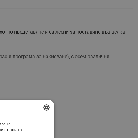
отно представяне и са лесни за поставяне във всяка
бързо и програма за накисване), с осем различни
яване.
BULGARIAN
ие с нашата
ROMANIAN
чисти.