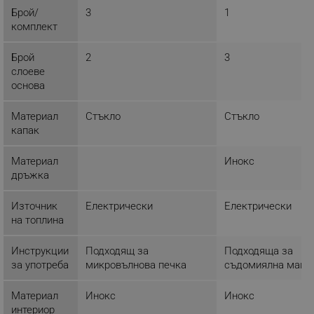
Брой/
3
1
ЕФЕКТИВНОСТ
комплект
ТАРГЕТИРАНЕ
Брой
2
3
слоеве
ФУНКЦИОНАЛНОСТ
основа
НЕКЛАСИФИЦИРАНИ
Материал
Стъкло
Стъкло
капак
Материал
Инокс
Строго необходимо
Ефективност
дръжка
Таргетиране
Функционалност
Източник
Електрически
Електрически
Некласифицирани
на топлина
Строго необходимите бисквитки позволяват
основната функционалност на уебсайта, като
Инструкции
Подходящ за
Подходяща за
потребителско влизане и управление на
за употреба
микровълнова печка
съдомиялна маши
акаунта. Уебсайтът не може да се използва
правилно без строго необходими бисквитки.
Материал
Инокс
Инокс
Provider /
Име
интериор
Домейн