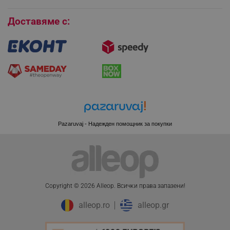
Бисквитки
Доставяме с:
CookieScriptConsent
CookieScript
.alleop.bg
Pazaruvaj - Надежден помощник за покупки
XSRF-TOKEN
promo.alleop.bg
Copyright © 2026 Alleop. Bcичĸи пpaвa зaпaзeни!
alleop.ro
alleop.gr