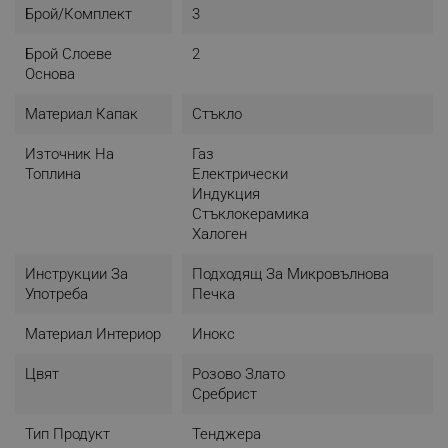
Брой/комплект
3
Брой Слоеве
2
Основа
Материал Капак
Стъкло
Източник На
Газ
Топлина
Електрически
Индукция
Стъклокерамика
Халоген
Инструкции За
Подходящ За Микровълнова
Употреба
Печка
Материал Интериор
Инокс
Цвят
Розово Злато
Сребрист
Тип Продукт
Тенджера