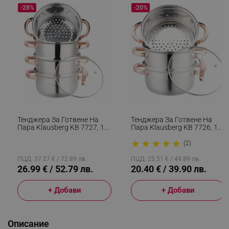
-28%
-20%
Тенджера За Готвене На
Тенджера За Готвене На
Пара Klausberg KB 7727, 18
Пара Klausberg KB 7726, 18
См, 2.5 Литра, 5 Части,
См, 2.5 Литра, 4 Части,
★
★
★
★
★
Индукция, Инокс/Розово
Индукция, Инокс/Розово
(2)
Злато
Злато
ПЦД: 37.27 € / 72.89 лв.
ПЦД: 25.51 € / 49.89 лв.
26.99 € / 52.79 лв.
20.40 € / 39.90 лв.
+ Добави
+ Добави
Описание