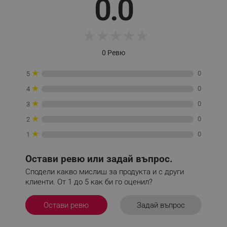
0.0
★
★
★
★
★
_sgf_tracking
.alleop.bg
0 Ревю
★
0
5
★
0
4
★
0
3
_sgf_delayed_actions,
.alleop.bg
★
0
2
★
0
1
Остави ревю или задай въпрос.
_sgf_delayed_campaigns
.alleop.bg
Сподели какво мислиш за продукта и с други
клиенти. От 1 до 5 как би го оценил?
Задай въпрос
Остави ревю
_sgf_npq
.alleop.bg