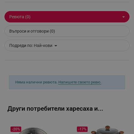
Ревюта (0)
_sgf_clicked_banners
.alleop.bg
Въпроси и отговори (0)
Подреди по:
Най-нови
_sgf_rq
.alleop.bg
Няма налични ревюта.
Напишете своето ревю.
segmentifyExtension
.alleop.bg
Други потребители харесаха и...
sgfUserUpdateData
.alleop.bg
-20%
-17%