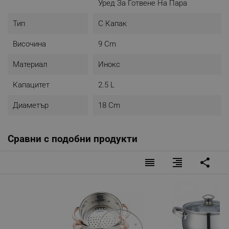
Уред За Готвене На Пара
Тип
С Капак
Височина
9 Cm
Материал
Инокс
Капацитет
2.5 L
Диаметър
18 Cm
Сравни с подобни продукти
reorder
format_align_right
share