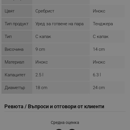
click_code_ps
.alleop.bg
Цвят
Сребрист
Инокс
_nzm_nosubscribe_92166-7699
.alleop.bg
Тип продукт
Уред за готвене на пара
Тенджера
_nzm_idnl_92166-7699
.alleop.bg
_nzm_noid_92166-7699
.alleop.bg
Тип
С капак
С капак
_nzm_id_92166-7699
.alleop.bg
_sgf_user_id
.alleop.bg
Височина
9 cm
14 cm
Материал
Инокс
Инокс
Капацитет
2.5 l
6.3 l
_sgf_session_id
.alleop.bg
Диаметър
18 cm
24 cm
_sgf_push_permission_asked
.alleop.bg
Ревюта / Въпроси и отговори от клиенти
Google Privacy Policy
Средна оценка
_sgf_test_mode
.alleop.bg