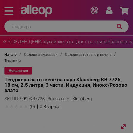
⭐ РОЖДЕН ДЕН
Издухай жегата
Царят на грила
Разопакова
Начало
Съдове и аксесоари
Съдове за готвене и печене
Тенджери
Неналичен
Тенджера за готвене на пара Klausberg KB 7725,
18 см, 2.5 литра, 3 части, Индукция, Инокс/Розово
злато
SKU ID:
9999KB7725
Виж още от
Klausberg
★
★
★
★
★
(0)
0 Въпроса