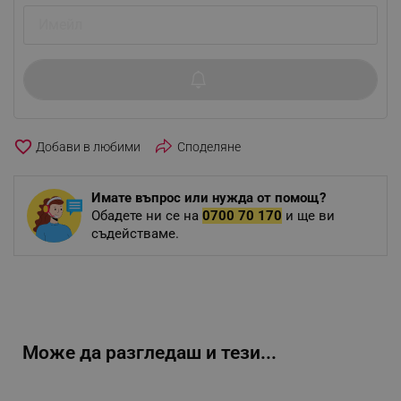
favorite_border
Споделяне
Имате въпрос или нужда от помощ?
Обадете ни се на
0700 70 170
и ще ви
съдействаме.
Може да разгледаш и тези...