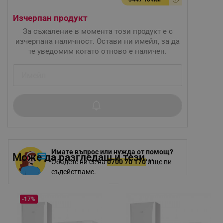
Изчерпан продукт
За съжаление в момента този продукт е с
изчерпана наличност. Остави ни имейл, за да
те уведомим когато отново е наличен.
Имате въпрос или нужда от помощ?
Може да разгледаш и тези...
Обадете ни се на
0700 70 170
и ще ви
съдействаме.
-17%