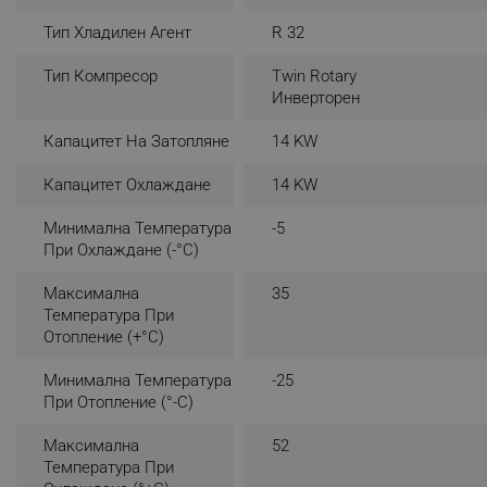
_nzm_noid_92166-7699
Тип Хладилен Агент
R 32
_nzm_id_92166-7699
Тип Компресор
Twin Rotary
_sgf_user_id
Инверторен
_sgf_session_id
Капацитет На Затопляне
14 KW
_sgf_push_permission_as
Капацитет Охлаждане
14 KW
_sgf_test_mode
Минимална Температура
-5
При Охлаждане (-°C)
_sgf_tracking
Максимална
35
Температура При
_sgf_delayed_actions,
Отопление (+°C)
_sgf_delayed_campaigns
Минимална Температура
-25
При Отопление (°-C)
_sgf_npq
Максимална
52
Температура При
_sgf_clicked_banners