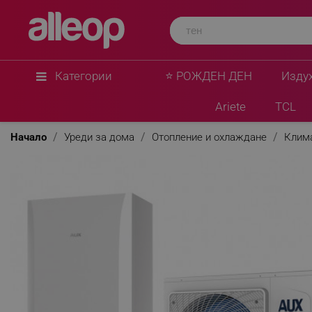
Категории
⭐ РОЖДЕН ДЕН
Изду
Ariete
TCL
Начало
Уреди за дома
Отопление и охлаждане
Клим