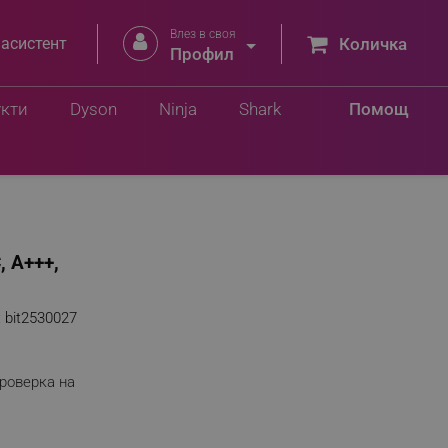
Влез в своя


 асистент
Количка
Профил
укти
Dyson
Ninja
Shark
Помощ
 А+++,
:
bit2530027
роверка на