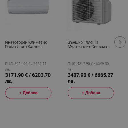
Инверторен Климатик
Външно Тяло На
Daikin Ururu Sarara
Мултисплит Система
FTXZ50N/RXZ50N,
Daikin 5MXM90A9, 30000
18000 BTU, 39 М2,
BTU, 64 М2, А+++, R-32,
A+++/A+++, 5 Вида
До 5 Вътрешни Тела,
Обработки На Въздуха,
Бял
ПЦД: 3924.90 € / 7676.44
ПЦД: 4217.90 € / 8249.50
R-32, Бял
лв.
лв.
3171.90 € / 6203.70
3407.90 € / 6665.27
лв.
лв.
+ Добави
+ Добави