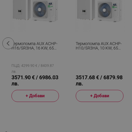
Термопомпа AUX ACHP-
Термопомпа AUX ACHP-
H16/5R3HA, 16 KW, 65C,
H10/5R3HA, 10 KW, 65C,
А+++, Wi-Fi, R-32,
A+++, Wi-Fi, R-32,
Трифазен, Бял
Монофазен, Бял
ПЦД: 4299.90 € / 8409.87
лв.
3571.90 € / 6986.03
3517.68 € / 6879.98
лв.
лв.
+ Добави
+ Добави