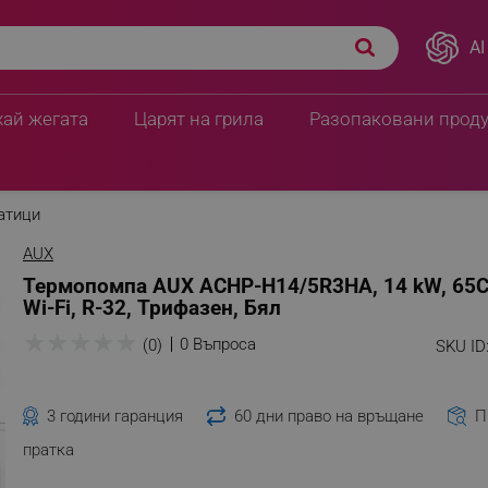
AI
хай жегата
Царят на грила
Разопаковани прод
атици
AUX
Термопомпа AUX ACHP-H14/5R3HA, 14 kW, 65C,
Wi-Fi, R-32, Трифазен, Бял
★
★
★
★
★
0 Въпроса
(0)
SKU ID
3 години гаранция
60 дни право на връщане
П
пратка