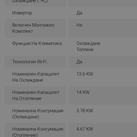
Охлаждане (°+C)
_sgf_rq
Инвертор
Да
Включен Монтажен
Не
segmentifyExtension
Комплект
sgfUserUpdateData
Функции На Климатика
Охлаждане
Топлене
rlv_h_fbp
Технология Wi-Fi
Да
rlv_
rlv_mode
Номинален Капацитет
13.6 KW
На Охлаждане
rlv_p
rlv_g
Номинален Капацитет
14 KW
На Отопление
rlv_s
rlv_iv
Номинална Консумация
3.78 KW
(охлаждане)
rlv_e_pt
rlv_e
Номинална Консумация
4.67 KW
(отопление)
rlv_h_profile