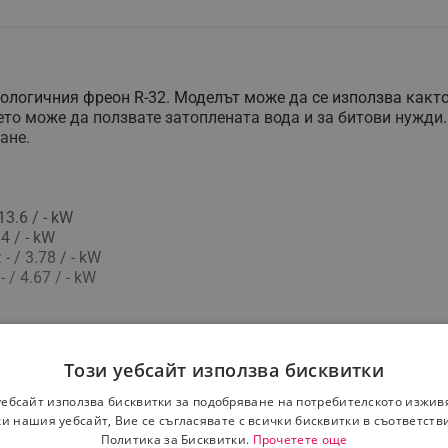
логичния фреон R-32. Моделът може да се използва както 
ето може да ползвате затоплената вода и за битови нужди.
ане.
3.6 / - kW
4 / - kW
/ 3.78 / - kW
/ 4.67 / - kW
 - / A+++
Този уебсайт използва бисквитки
уебсайт използва бисквитки за подобряване на потребителското изжив
5 °C
и нашия уебсайт, Вие се съгласявате с всички бисквитки в съответств
65 °C
Политика за Бисквитки.
Прочетете още