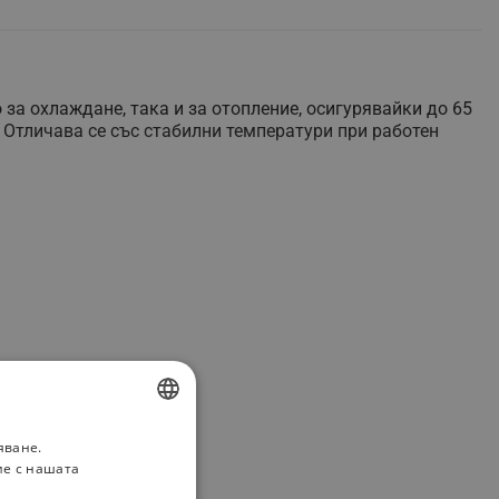
за охлаждане, така и за отопление, осигурявайки до 65
 Отличава се със стабилни температури при работен
яване.
BULGARIAN
ие с нашата
ROMANIAN