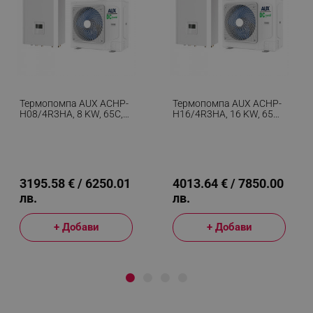
Термопомпа AUX ACHP-
Термопомпа AUX ACHP-
H08/4R3HA, 8 KW, 65C,
H16/4R3HA, 16 KW, 65C,
A+++, Wi-Fi, R-32,
А+++, Wi-Fi, R-32,
Монофазен, Бял
Монофазен, Бял
3195.58 € / 6250.01
4013.64 € / 7850.00
лв.
лв.
+ Добави
+ Добави