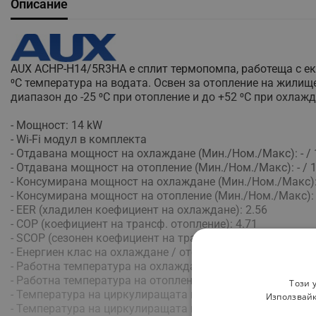
Описание
AUX ACHP-H14/5R3HA е сплит термопомпа, работеща с еко
⁰C температура на водата. Освен за отопление на жилищ
диапазон до -25 ⁰C при отопление и до +52 ⁰C при охлажд
- Мощност: 14 kW
- Wi-Fi модул в комплекта
- Отдавана мощност на охлаждане (Мин./Ном./Макс): - / 1
- Отдавана мощност на отопление (Мин./Ном./Макс): - / 1
- Консумирана мощност на охлаждане (Мин./Ном./Макс): - 
- Консумирана мощност на отопление (Мин./Ном./Макс): - 
- EER (хладилен коефициент на охлаждане): 2.56
- COP (коефициент на трансф. отопление): 4.71
- SCOP (сезонен коефициент на трансф. отопление): 4.71
- Енергиен клас на охлаждане / отопление (умерена зона):
- Работна температура на охлаждане: -5 ~ 52 °C
- Работна температура на отопление: -25 ~ 35 °C
Този 
- Температура на циркулиращата вода (охлаждане): 5 ~ 2
Използвайк
- Температура на циркулиращата вода (отопление): 25 ~ 