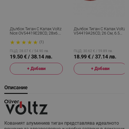
Дълбок Тиган С Капак Voltz
Дълбок Тиган С Капак Voltz
Nice OV54419E28CD, 28x6.8
V54419A26CD, 26 См, 6.5
См, Мраморно Покритие,
См, Мраморно Покритие,
★
★
★
★
★
Индукция, Кремав Меланж
Индукция, Червен
(1)
ПЦД: 28.07 € / 54.90 лв.
ПЦД: 30.62 € / 59.89 лв.
19.50 € / 38.14 лв.
18.99 € / 37.14 лв.
+ Добави
+ Добави
Описание
Кованият алуминиев тиган представлява идеалното
решение за здравословно и удобно готвене в домашни