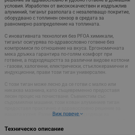
условия. Изработен от висококачествен и издръжлив
алуминий, тиганът разполага с незалепващо покритие,
оборудвано с топлинен сензор в средата за
равномерно разпределение на топлината.
С иновативната технология без PFOA химикали,
тиганът осигурява по-здравословно готвене без
компромиси по отношение на вкуса. Ергономичната
мека дръжка гарантира по-голям комфорт при
готвене, а подходящостта за различни видове котлони
- газови, халогенни, електрически, стъклокерамични и
индукционни, прави този тиган универсален.
С този тиган може лесно да се готви с малко или
никаква мазнина, като същевременно предоставя
лесен процес на почистване. Съвместим със
съдомиялни машини, този кован алуминиев тиган
предоставя практично и здравословно решение за
Виж повече
вашата кухня. Размерите му са подходящи за
разнообразни кулинарни приготовления, с диаметър
26 см.
Техническо описание
Внимание: предназначен само за домашна употреба.