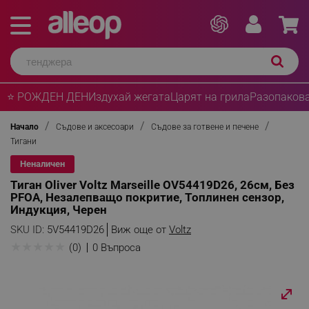
⭐ РОЖДЕН ДЕН
Издухай жегата
Царят на грила
Разопакова
Начало
Съдове и аксесоари
Съдове за готвене и печене
Тигани
Неналичен
Тиган Oliver Voltz Marseille OV54419D26, 26см, Без
PFOA, Незалепващо покритие, Топлинен сензор,
Индукция, Черен
SKU ID:
5V54419D26
Виж още от
Voltz
★
★
★
★
★
(0)
0 Въпроса