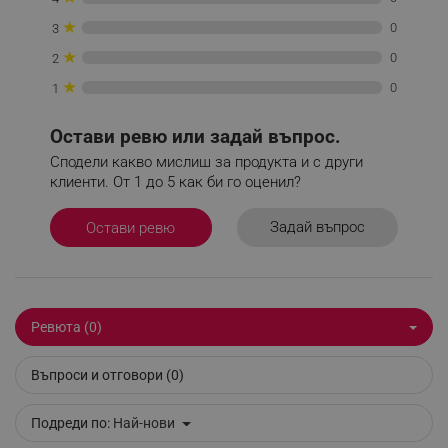
_sgf_delayed_campaigns
.alleop.bg
★
0
3
★
0
2
★
0
1
_sgf_npq
.alleop.bg
Остави ревю или задай въпрос.
Сподели какво мислиш за продукта и с други
клиенти. От 1 до 5 как би го оценил?
_sgf_clicked_banners
.alleop.bg
Задай въпрос
Остави ревю
_sgf_rq
.alleop.bg
Ревюта (0)
Въпроси и отговори (0)
Подреди по:
Най-нови