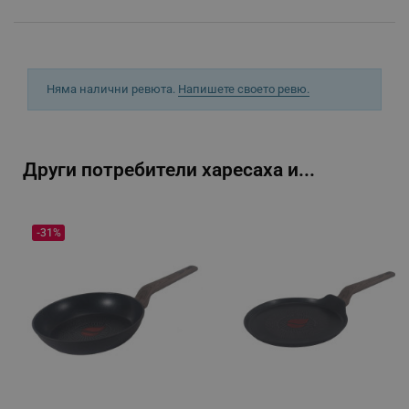
segmentifyExtension
.alleop.bg
sgfUserUpdateData
.alleop.bg
Няма налични ревюта.
Напишете своето ревю.
Други потребители харесаха и...
rlv_h_fbp
.alleop.bg
-31%
rlv_
.alleop.bg
rlv_mode
.alleop.bg
rlv_p
.alleop.bg
rlv_g
.alleop.bg
rlv_s
.alleop.bg
rlv_iv
.alleop.bg
rlv_e_pt
.alleop.bg