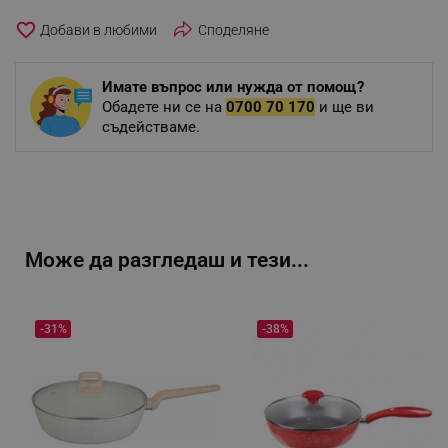
favorite_border
Споделяне
Имате въпрос или нужда от помощ?
Обадете ни се на
0700 70 170
и ще ви
съдействаме.
Може да разгледаш и тези...
-31%
-38%