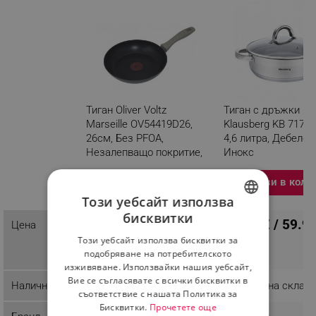
Тиган Oliver Voltz
Тиган с дръжки и 
Marseille OV54419D26,
Klausberg KB 7173, 
26см, Без PFOA,
4,6 литра, Дебело 
Незалепващо покритие,
Инокс
Топлинен сензор,
Индукция, Черен
Добави в коли
Разглеждате този
Този уебсайт използва
продукт
бисквитки
20.95 € / 40.97 лв.
30.67 € / 59.9
BULGARIAN
Цена
Този уебсайт използва бисквитки за
ROMANIAN
подобряване на потребителското
изживяване. Използвайки нашия уебсайт,
Вие се съгласявате с всички бисквитки в
Наличност
Последни бройки
Налично на склад
съответствие с нашата Политика за
Бисквитки.
Прочетете още