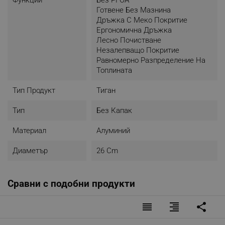
Готвене Без Мазнина
Дръжка С Меко Покритие
Ергономична Дръжка
Лесно Почистване
Незалепващо Покритие
Равномерно Разпределение На
Топлината
Тип Продукт
Тиган
Тип
Без Капак
Материал
Алуминий
Диаметър
26 Cm
Сравни с подобни продукти
reorder
format_align_right
share