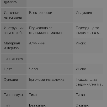
дръжка
Строго необходимите бисквитки позволяват
основната функционалност на уебсайта, като
Източник
Електрически
Индукция
потребителско влизане и управление на
акаунта. Уебсайтът не може да се използва
на топлина
правилно без строго необходими бисквитки.
Provider /
Инструкции
Подходяща за
Подходяща за
Име
Домейн
за употреба
съдомиялна машина
съдомиялна маши
click_code_ps
.alleop.bg
Материал
Алуминий
Инокс
_nzm_nosubscribe_92166-7699
.alleop.bg
интериор
_nzm_idnl_92166-7699
.alleop.bg
Тип готвене
_nzm_noid_92166-7699
.alleop.bg
_nzm_id_92166-7699
.alleop.bg
Цвят
Черен
Инокс
_sgf_user_id
.alleop.bg
Функции
Ергономична дръжка
Подходящ за
съдомиялна маши
Тип продукт
Тиган
Тиган
_sgf_session_id
.alleop.bg
Тип
Без капак
С капак