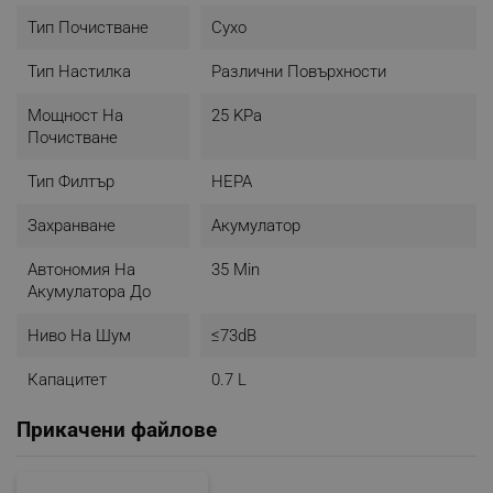
ефективно почистване, което я прави подходяща за
Тип Почистване
Сухо
всеки дом.
Тип Настилка
Различни Повърхности
Мощност На
25 KPa
Почистване
Тип Филтър
HEPA
Захранване
Акумулатор
Автономия На
35 Min
Акумулатора До
Ниво На Шум
≤73dB
Капацитет
0.7 L
Прикачени файлове
Накрайник за ъгли