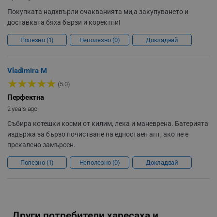
Покупката надхвърли очакванията ми,а закупуването и
доставката бяха бързи и коректни!
Полезно
1
Неполезно
0
Докладвай
rlv_h_fbp
.alleop.bg
Vladimira M
★
★
★
★
★
rlv_
.alleop.bg
(5.0)
rlv_mode
.alleop.bg
Перфектна
2 years ago
rlv_p
.alleop.bg
rlv_g
.alleop.bg
Събира котешки косми от килим, лека и маневрена. Батерията
издържа за бързо почистване на едностаен апт, ако не е
rlv_s
.alleop.bg
прекалено замърсен.
rlv_iv
.alleop.bg
Полезно
1
Неполезно
0
Докладвай
rlv_e_pt
.alleop.bg
rlv_e
.alleop.bg
rlv_h_profile
.alleop.bg
rlv_h_cart
.alleop.bg
Други потребители харесаха и...