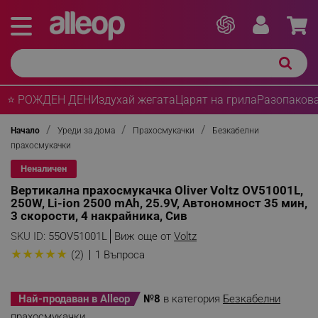
⭐ РОЖДЕН ДЕН
Издухай жегата
Царят на грила
Разопакова
Начало
Уреди за дома
Прахосмукачки
Безкабелни
прахосмукачки
Неналичен
Вертикална прахосмукачка Oliver Voltz OV51001L,
250W, Li-ion 2500 mAh, 25.9V, Автономност 35 мин,
3 скорости, 4 накрайника, Сив
SKU ID:
55OV51001L
Виж още от
Voltz
★
★
★
★
★
(2)
1 Въпроса
Най-продаван в Alleop
№8
в категория
Безкабелни
прахосмукачки