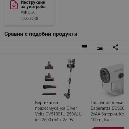
Инструкции
Подходящ за почистване на улеи, ъгли, рамки на
за употреба
прозорци, чекмеджета, клавиатури и други места.
PDF файл,
1005.96KB
Сравни с подобни продукти
reorder
format_align_right
share
Вертикална
Пилинг за дрехи
прахосмукачка Oliver
Esperanza ECS003E
Voltz OV51001L, 250W, Li-
2xAA батерии, Конт
ion 2500 mAh, 25.9V,
100ml, Бял
Автономност 35 мин, 3
Електрическа четка за акари