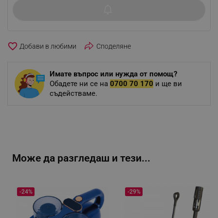
favorite_border
Споделяне
Имате въпрос или нужда от помощ?
Обадете ни се на
0700 70 170
и ще ви
съдействаме.
Може да разгледаш и тези...
-24%
-29%