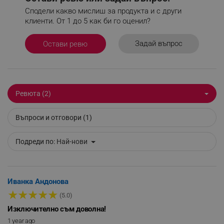
Сподели какво мислиш за продукта и с други
_sgf_npq
.alleop.bg
клиенти. От 1 до 5 как би го оценил?
Задай въпрос
Остави ревю
_sgf_clicked_banners
.alleop.bg
Ревюта (2)
_sgf_rq
.alleop.bg
Въпроси и отговори (1)
Подреди по:
Най-нови
segmentifyExtension
.alleop.bg
Иванка Андонова
★
★
★
★
★
(5.0)
Изключително съм доволна!
1 year ago
sgfUserUpdateData
.alleop.bg