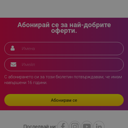
LaVisitorId_YWxsZW9wLmxhZGVzay5jb20v
.alleop.bg
LaSID
Quality Unit LLC
Абонирай се за най-добрите
www.alleop.bg
оферти.
PHPSESSID
PHP.net
editor.alleop.bg
С абонирането си за този бюлетин потвърждавам, че имам
навършени 16 години.
Последвай ни: