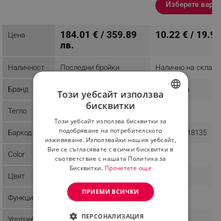
скорости, 4 накрайника,
Изберете вари
Сив
За почистване на различни видове акари от
Разглеждате този
тапицерия, завивки, матраци, килими и други
184.01 € / 359.89
10.22 € / 19.99
Цена
продукт
текстилни повърхности.
лв.
Наличност
Последни бройки
Налично на склад
Бранд
Voltz
Esperanza
Този уебсайт използва
бисквитки
BULGARIAN
Тегло
4.27 kg
0.08 kg
Този уебсайт използва бисквитки за
ROMANIAN
подобряване на потребителското
Баркод
3800237041169
5901299918135
изживяване. Използвайки нашия уебсайт,
Вие се съгласявате с всички бисквитки в
Color
Сив
съответствие с нашата Политика за
Бисквитки.
Прочетете още
Цвят
Сив
Бял
ПРИЕМИ ВСИЧКИ
Функции
Осветление
ПЕРСОНАЛИЗАЦИЯ
Употреба
Домашна