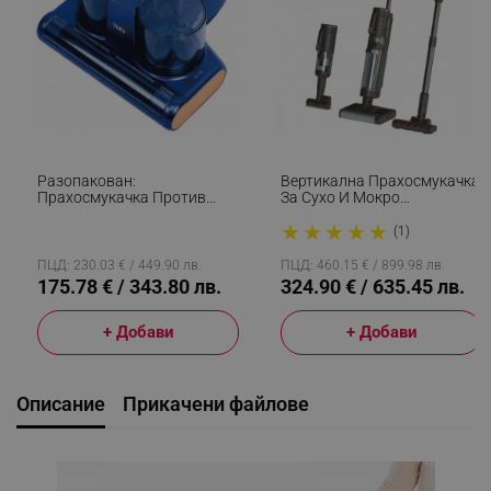
Разопакован:
Вертикална Прахосмукачка
Прахосмукачка Против
За Сухо И Мокро
Акари Oliver Voltz
Почистване 3в1 AENO
★
★
★
★
★
OV51003B, Безжична, 120W,
ATC0001, 200W, Li-Ion 4000
(1)
14.8V 2500mAh, UVC LED,
MAh, 14 KPa, 1 Л,
Ултразвук, Син
Автономия До 45min,
ПЦД: 230.03 € / 449.90 лв.
ПЦД: 460.15 € / 899.98 лв.
Самопочистване, SMART,
175.78 € / 343.80 лв.
324.90 € / 635.45 лв.
Черен/сив
+ Добави
+ Добави
Описание
Прикачени файлове