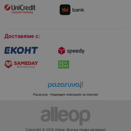
Как да се абонирам за имейл бюлетина?
Условия за връщане
Покупки на изплащане
Бисквитки
PHPSESSID
PHP.net
Доставяме с:
www.alleop.bg
Pazaruvaj - Надежден помощник за покупки
Copyright © 2026 Alleop. Bcичĸи пpaвa зaпaзeни!