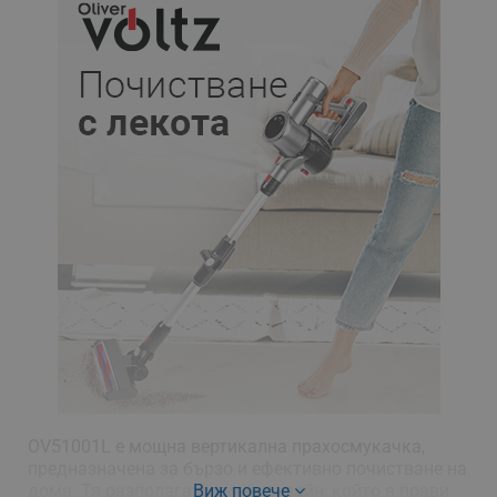
OV51001L е мощна вертикална прахосмукачка,
предназначена за бързо и ефективно почистване на
дома. Тя разполага с ръчен дизайн, който я прави
Виж повече