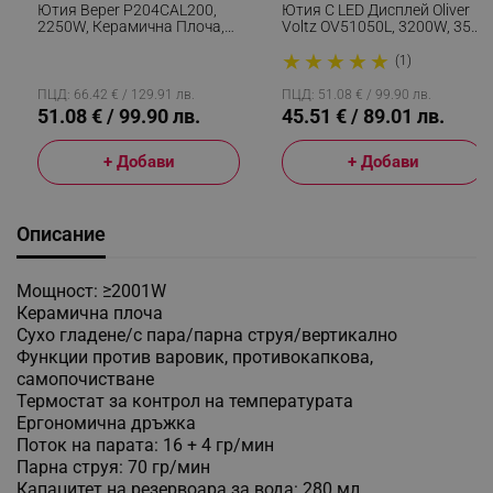
Ютия Beper P204CAL200,
Ютия С LED Дисплей Oliver
2250W, Керамична Плоча,
Voltz OV51050L, 3200W, 350
Термостат, Филтър,
Мл, Керамична Плоча,
★
★
★
★
★
Непрекъснат Цикъл, Бял/
Самопочистване, Система
(1)
Синьозелен
Против Капене И Варовик,
Тюркоаз
ПЦД: 66.42 € / 129.91 лв.
ПЦД: 51.08 € / 99.90 лв.
51.08 € / 99.90 лв.
45.51 € / 89.01 лв.
+ Добави
+ Добави
Описание
Мощност: ≥2001W
Керамична плоча
Сухо гладене/с пара/парна струя/вертикално
Функции против варовик, противокапкова,
самопочистване
Термостат за контрол на температурата
Ергономична дръжка
Поток на парата: 16 + 4 гр/мин
Парна струя: 70 гр/мин
Капацитет на резервоара за вода: 280 мл