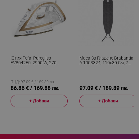
segmentifyExtension
.alleop.bg
sgfUserUpdateData
.alleop.bg
Ютия Тefal Puregliss
Маса За Гладене Brabantia
FV8042E0, 2900 W, 270
A 1003324, 110x30 См, 7
G/min, 270 Ml, Вертикално
Позиции За Регулиране,
Гладене, Система Притив
Поставка За Ютия, Черен
Капене, Бял/златист
ПЦД: 97.09 € / 189.89 лв.
86.86 € / 169.88 лв.
97.09 € / 189.89 лв.
rlv_h_fbp
.alleop.bg
+ Добави
+ Добави
rlv_
.alleop.bg
rlv_mode
.alleop.bg
rlv_p
.alleop.bg
rlv_g
.alleop.bg