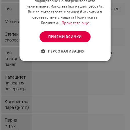
подобряване на потребителското
изживяване. Използвайки нашия уебсайт,
Тип
Хоризонтален
Вие се съгласявате с всички бисквитки в
съответствие с нашата Политика за
Мощност
2400 W
Бисквитки.
Прочетете още
Степен
ПРИЕМИ ВСИЧКИ
скорости
ПЕРСОНАЛИЗАЦИЯ
Тип
Механичен
контролен
СТРОГО НЕОБХОДИМО
панел
ЕФЕКТИВНОСТ
Капацитет
на водния
ТАРГЕТИРАНЕ
резервоар
ФУНКЦИОНАЛНОСТ
Количество
пара (g/min)
НЕКЛАСИФИЦИРАНИ
Парна
струя