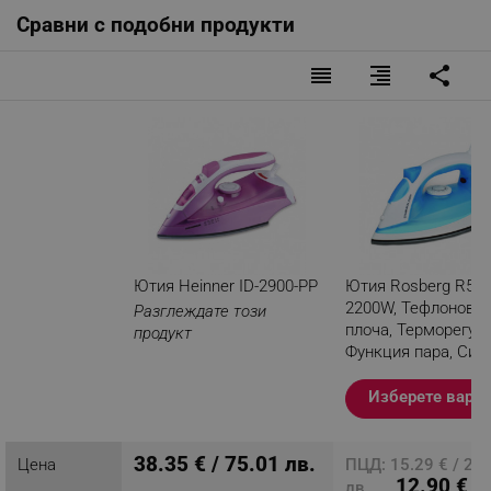
Сравни с подобни продукти
reorder
format_align_right
share
Ютия Heinner ID-2900-PP
Ютия Rosberg R510
2200W, Тефлонова
Разглеждате този
плоча, Терморегула
продукт
Функция пара, Син
Изберете вари
38.35 € / 75.01 лв.
Цена
ПЦД: 15.29 € / 29.
12.90 € /
лв.