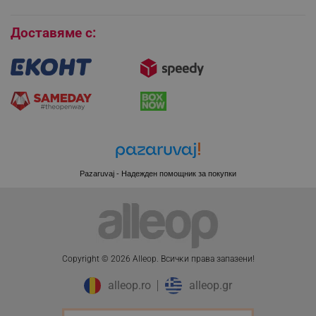
Бисквитки
Доставяме с:
Pazaruvaj - Надежден помощник за покупки
CookieScriptConsent
CookieScript
Copyright © 2026 Alleop. Bcичĸи пpaвa зaпaзeни!
.alleop.bg
alleop.ro
alleop.gr