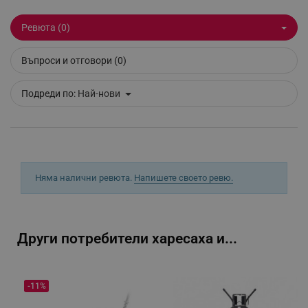
_sgf_delayed_actions,
.alleop.bg
Ревюта (0)
Въпроси и отговори (0)
_sgf_delayed_campaigns
.alleop.bg
Подреди по:
Най-нови
_sgf_npq
.alleop.bg
Няма налични ревюта.
Напишете своето ревю.
_sgf_clicked_banners
.alleop.bg
Други потребители харесаха и...
_sgf_rq
.alleop.bg
-11%