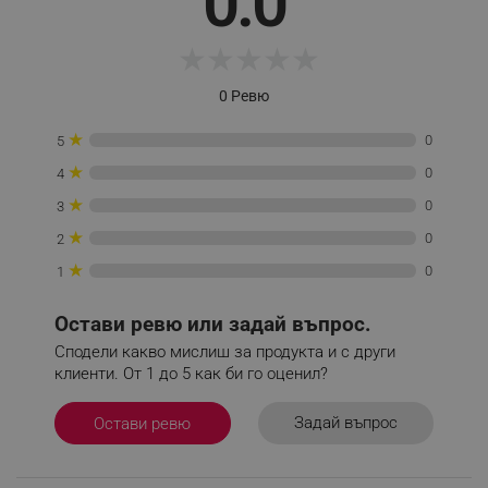
0.0
★
★
★
★
★
_sgf_session_id
.alleop.bg
0 Ревю
_sgf_push_permission_asked
.alleop.bg
★
0
5
Google Privacy Policy
★
0
4
★
0
3
★
_sgf_test_mode
.alleop.bg
0
2
★
0
1
Остави ревю или задай въпрос.
_sgf_tracking
.alleop.bg
Сподели какво мислиш за продукта и с други
клиенти. От 1 до 5 как би го оценил?
Задай въпрос
Остави ревю