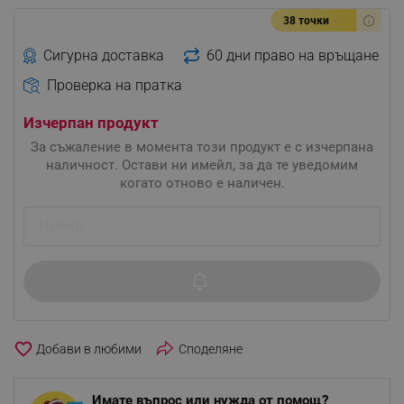
38 точки
Сигурна доставка
60 дни право на връщане
Проверка на пратка
Изчерпан продукт
За съжаление в момента този продукт е с изчерпана
наличност. Остави ни имейл, за да те уведомим
когато отново е наличен.
favorite_border
Споделяне
Имате въпрос или нужда от помощ?