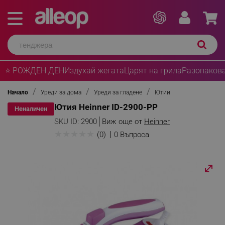
⭐ РОЖДЕН ДЕН
Издухай жегата
Царят на грила
Разопакова
Начало
Уреди за дома
Уреди за гладене
Ютии
Ютия Heinner ID-2900-PP
Неналичен
SKU ID:
2900
Виж още от
Heinner
★
★
★
★
★
(0)
0 Въпроса