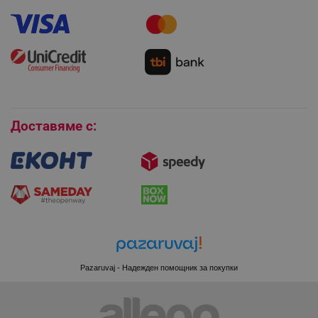
Как да направя поръчка?
Гаранция и сервиз
Как да използвам промокод?
Монтаж на климатици
Как да се абонирам за имейл бюлетина?
Условия за връщане
Покупки на изплащане
Бисквитки
Доставяме с:
CookieScriptConsent
CookieScript
.alleop.bg
Pazaruvaj - Надежден помощник за покупки
XSRF-TOKEN
promo.alleop.bg