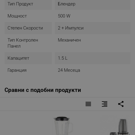
Тип Продукт
Блендер
Мощност
500 W
Степен Скорости
2 + Импулси
Тип Контролен
Механичен
Панел
Капацитет
1.5 L
Гаранция
24 Месеца
Сравни с подобни продукти
reorder
format_align_right
share