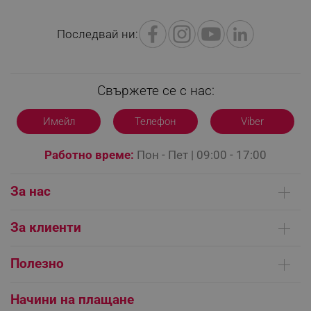
Последвай ни:
LaVisitorId_YWxsZW9wLmxhZGVzay5jb20v
.alleop.bg
LaSID
Quality Unit LLC
www.alleop.bg
Свържете се с нас:
Имейл
Телефон
Viber
Работно време:
Пон - Пет | 09:00 - 17:00
PHPSESSID
PHP.net
editor.alleop.bg
За нас
Кои сме ние
За клиенти
Контакти
Доставка на поръчки
Сервизни центрове
Полезно
Начини на плащане
Общи условия на сайта
FAQ | Чести въпроси
Платформа за ОРС
Начини на плащане