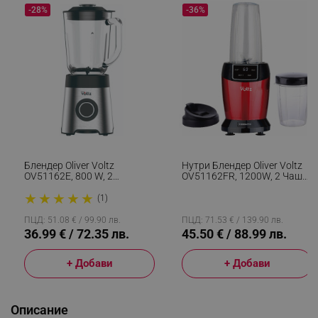
-28%
-36%
Блендер Oliver Voltz
Нутри Блендер Oliver Voltz
OV51162E, 800 W, 2
OV51162FR, 1200W, 2 Чаши,
Скорости+Pulse, Стъклена
1 Л/800 Мл, Без BPA, LED
★
★
★
★
★
Кана С Капацитет 1.5 Л,
Дисплей, Червен
(1)
Трошене На Лед, Сребрист
ПЦД: 51.08 € / 99.90 лв.
ПЦД: 71.53 € / 139.90 лв.
36.99 € / 72.35 лв.
45.50 € / 88.99 лв.
+ Добави
+ Добави
Описание