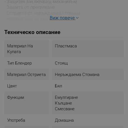
- Защитен заключващ механизъм
- Защита от прегряване
- Остриета от неръждаема стомана
Виж повече
- Неплъзгащи се крачета
- Декорация с дървесен ефект
- Номинално напрежение: 220-240 V~
Техническо описание
- Честота: 50/60 Hz
- Максимален ток: 2.17 A
Материал На
Пластмаса
- Цвят: Бял с дървен акцент
Купата
Тип Блендер
Стоящ
Материал Остриета
Неръждаема Стомана
Цвят
Бял
Функции
Емулгиране
Кълцане
Смесване
Употреба
Домашна