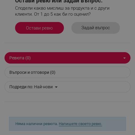
Остави ревю или задай въпрос.
Сподели какво мислиш за продукта и с други
клиенти. От 1 до 5 как би го оценил?
_sgf_npq
.alleop.bg
Задай въпрос
Остави ревю
_sgf_clicked_banners
.alleop.bg
Ревюта (0)
_sgf_rq
.alleop.bg
Въпроси и отговори (0)
Подреди по:
Най-нови
segmentifyExtension
.alleop.bg
Няма налични ревюта.
Напишете своето ревю.