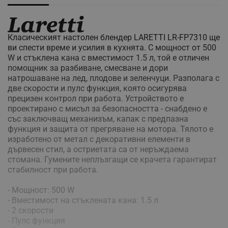
Класическият настолен блендер LARETTI LR-FP7310 ще
ви спести време и усилия в кухнята. С мощност от 500
W и стъклена кана с вместимост 1.5 л, той е отличен
помощник за разбиване, смесване и дори
натрошаване на лед, плодове и зеленчуци. Разполага с
две скорости и пулс функция, която осигурява
прецизен контрол при работа. Устройството е
проектирано с мисъл за безопасността - снабдено е
със заключващ механизъм, капак с предпазна
функция и защита от прегряване на мотора. Тялото е
изработено от метал с декоративни елементи в
дървесен стил, а остриетата са от неръждаема
стомана. Гумените неплъзгащи се крачета гарантират
стабилност при работа.
- Мощност: 500 W
- Вместимост на стъклената кана: 1.5 л
- 2 скорости
- Пулс функция