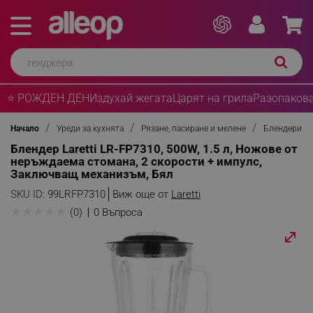
⭐ РОЖДЕН ДЕН
Издухай жегата
Царят на грила
Разопакова
Начало
Уреди за кухнята
Рязане, пасиране и мелене
Блендери
Блендер Laretti LR-FP7310, 500W, 1.5 л, Ножове от
неръждаема стомана, 2 скорости + импулс,
Заключващ механизъм, Бял
SKU ID:
99LRFP7310
Виж още от
Laretti
★
★
★
★
★
(0)
0 Въпроса