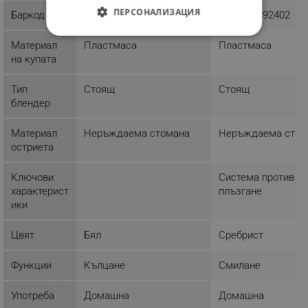
ПЕРСОНАЛИЗАЦИЯ
Баркод
8595150363249
4008496892402
СТРОГО НЕОБХОДИМО
Материал
Пластмаса
Пластмаса
на купата
ЕФЕКТИВНОСТ
Тип
Стоящ
Стоящ
ТАРГЕТИРАНЕ
блендер
ФУНКЦИОНАЛНОСТ
Материал
Неръждаема стомана
Неръждаема стом
остриета
НЕКЛАСИФИЦИРАНИ
Ключови
Система против
характерист
плъзгане
ики
Строго необходимо
Ефективност
Таргетиране
Функционалност
Цвят
Бял
Сребрист
Некласифицирани
Функции
Кълцане
Смилане
Строго необходимите бисквитки позволяват
основната функционалност на уебсайта, като
Употреба
Домашна
Домашна
потребителско влизане и управление на