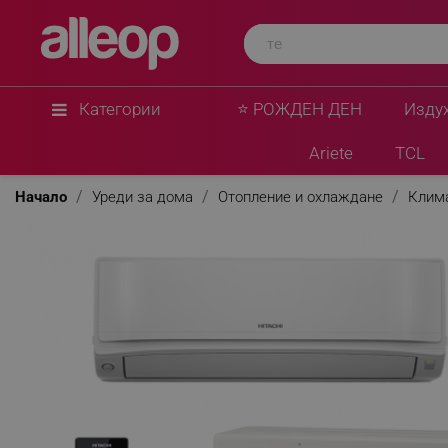
Категории
⭐ РОЖДЕН ДЕН
Изду
Ariete
TCL
Начало
Уреди за дома
Отопление и охлаждане
Клим