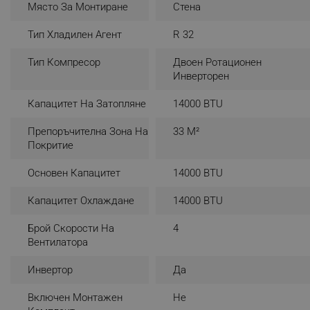
Място За Монтиране
Стена
_nzm_noid_92166-7699
Тип Хладилен Агент
R 32
_nzm_id_92166-7699
_sgf_user_id
Тип Компресор
Двоен Ротационен
Инверторен
_sgf_session_id
Капацитет На Затопляне
14000 BTU
_sgf_push_permission_as
Препоръчителна Зона На
33 M²
_sgf_test_mode
Покритие
_sgf_tracking
Основен Капацитет
14000 BTU
Капацитет Охлаждане
14000 BTU
_sgf_delayed_actions,
Брой Скорости На
4
_sgf_delayed_campaigns
Вентилатора
_sgf_npq
Инвертор
Да
Включен Монтажен
Не
_sgf_clicked_banners