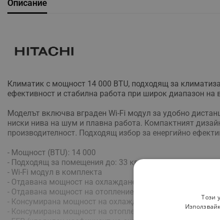
Описание
Климатик с мощност 14 000 BTU, подходящ за климатиза
ефективност и стабилна работа при широк диапазон на 
Моделът включва вграден Wi-Fi модул за удобно дистанц
ниски нива на шум и плавна работа. Компактният дизай
производителност. Подходящ избор за енергийно ефекти
- Мощност (BTU): 14 000
- Подходящ за помещения до: 33 кв. м
- Wi-Fi модул в комплекта
- Отдавана мощност на охлаждане (Мин./Ном./Макс): 1.7 /
- Отдавана мощност на отопление (Мин./Ном./Макс): 1.7 /
Този 
- Консумирана мощност на охлаждане (Мин./Ном./Макс): 0
Използвайк
- Консумирана мощност на отопление (Мин./Ном./Макс): 0.