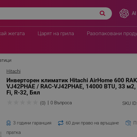
AI
хай жегата
Царят на грила
Разопаковани прод
атици
Hitachi
Инверторен климатик Hitachi AirHome 600 RAK
VJ42PHAE / RAC-VJ42PHAE, 14000 BTU, 33 м2, 
Fi, R-32, Бял
★
★
★
★
★
0 Въпроса
(0)
SKU ID
3 години гаранция
60 дни право на връщане
П
пратка