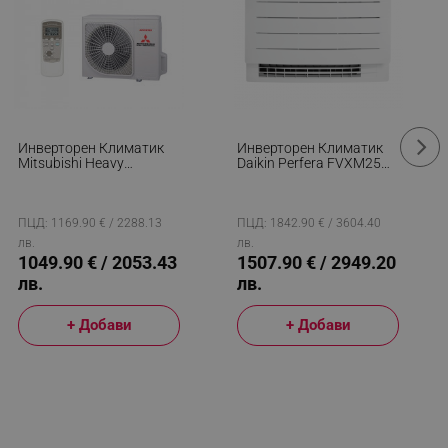
Инверторен Климатик
Инверторен Климатик
Mitsubishi Heavy
Daikin Perfera FVXM25B
Industries SRK45ZSP-W +
+ RXM25A9, 9000 BTU,
SRC45ZSP-W, 14000 BTU,
21 М2, A+++, Подово
31 М2, A++, Jet
Тяло, Wi-Fi, R-32, Бял
Технология, R-32, Бял
ПЦД: 1169.90 € / 2288.13
ПЦД: 1842.90 € / 3604.40
лв.
лв.
1049.90 € / 2053.43
1507.90 € / 2949.20
лв.
лв.
+ Добави
+ Добави