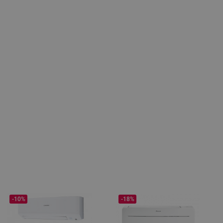
-10%
-18%