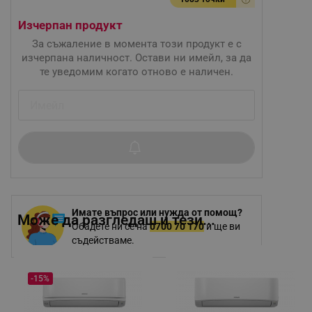
Изчерпан продукт
За съжаление в момента този продукт е с
изчерпана наличност. Остави ни имейл, за да
те уведомим когато отново е наличен.
Имате въпрос или нужда от помощ?
Може да разгледаш и тези...
Обадете ни се на
0700 70 170
и ще ви
съдействаме.
-15%