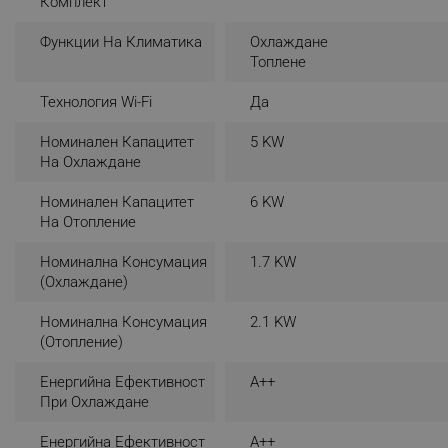
Комплект
_sgf_rq
Функции На Климатика
Охлаждане
Топлене
segmentifyExtension
Технология Wi-Fi
Да
sgfUserUpdateData
Номинален Капацитет
5 KW
На Охлаждане
rlv_h_fbp
Номинален Капацитет
6 KW
rlv_
На Отопление
rlv_mode
Номинална Консумация
1.7 KW
rlv_p
(охлаждане)
rlv_g
Номинална Консумация
2.1 KW
rlv_s
(отопление)
rlv_iv
Енергийна Ефективност
A++
rlv_e_pt
При Охлаждане
rlv_e
Енергийна Ефективност
A++
rlv_h_profile