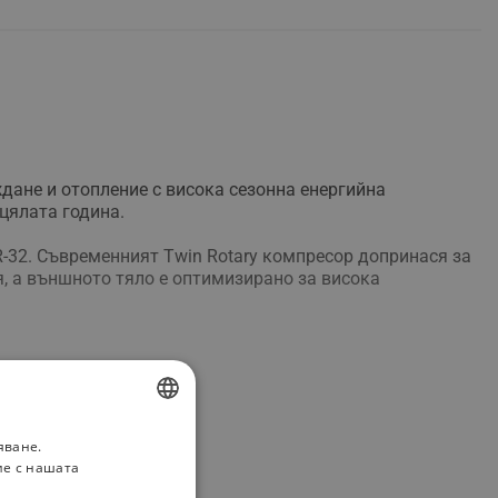
ане и отопление с висока сезонна енергийна
цялата година.
-32. Съвременният Twin Rotary компресор допринася за
, а външното тяло е оптимизирано за висока
яване.
BULGARIAN
ие с нашата
ROMANIAN