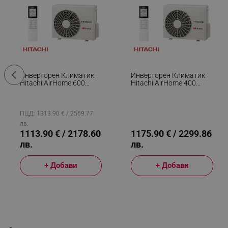
Инверторен Климатик
Инверторен Климатик
Hitachi AirHome 600
Hitachi AirHome 400
RAK-VJ50RHAE / RAC-
RAK-DJ50RHAE / RAC-
VJ50WHAE, 18000 BTU,
DJ50WHAE, 18000 BTU,
37 М2, A++, Wi-Fi, R-32,
37 М2, A++, Wi-Fi, R-32,
Бял
Бял
ПЦД: 1313.90 € / 2569.77
лв.
1113.90 € / 2178.60
1175.90 € / 2299.86
лв.
лв.
+ Добави
+ Добави