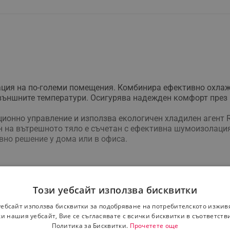
ция на по-големи помещения. Комбинира ефективно охлажд
външните температури. Осигурява надежден комфорт през 
ионно управление и използва екологичен хладилен агент R
н на вътрешното тяло е съчетан с ефективна шумоизолация
вно решение у дома или в офиса.
Този уебсайт използва бисквитки
 4.2 / 5.0 kW
 5.4 / 6.0 kW
уебсайт използва бисквитки за подобряване на потребителското изжив
.3 / 1.12 / 1.7 kW
и нашия уебсайт, Вие се съгласявате с всички бисквитки в съответств
5 / 1.317 / 2.1 kW
Политика за Бисквитки.
Прочетете още