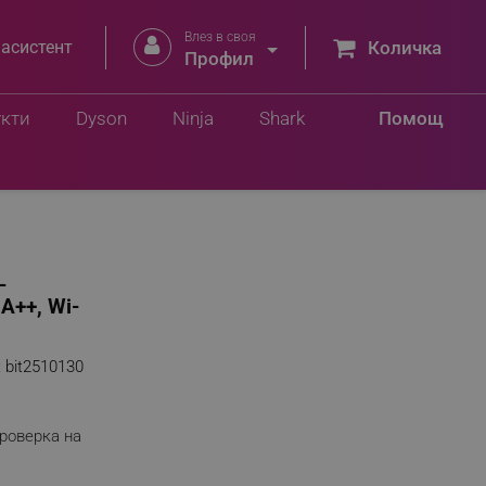
Влез в своя


 асистент
Количка
Профил
укти
Dyson
Ninja
Shark
Помощ
-
A++, Wi-
:
bit2510130
роверка на