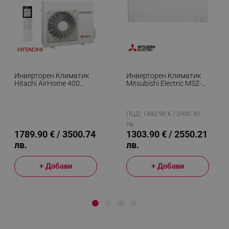
Инверторен Климатик
Инверторен Климатик
Hitachi AirHome 400
Mitsubishi Electric MSZ-
RAK-DJ70RHAE / RAC-
AY42VGK + MUZ-AY42VG,
DJ70WHAE, 24000 BTU,
14000 BTU, 26 М2, A++,
50 М2, A++, Wi-Fi, R-32,
Wi-Fi, R-32, Бял
Бял
ПЦД: 1482.90 € / 2900.30
лв.
1789.90 € / 3500.74
1303.90 € / 2550.21
лв.
лв.
+ Добави
+ Добави