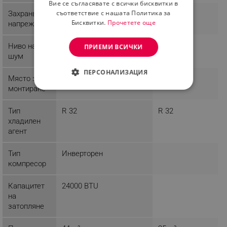
Вие се съгласявате с всички бисквитки в
съответствие с нашата Политика за
Захранващо
240 V
Бисквитки.
Прочетете още
напрежение
Ниво на
40 dB
ПРИЕМИ ВСИЧКИ
шум
ПЕРСОНАЛИЗАЦИЯ
Място за
Стена
Стена
монтиране
СТРОГО НЕОБХОДИМО
Тип
R 32
R 32
ЕФЕКТИВНОСТ
хладилен
агент
ТАРГЕТИРАНЕ
ФУНКЦИОНАЛНОСТ
Тип
Инверторен
компресор
НЕКЛАСИФИЦИРАНИ
Капацитет
24000 BTU
на
затопляне
Строго необходимо
Ефективност