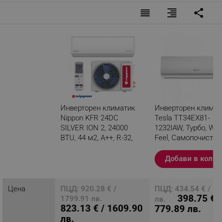
reorder
format_align_right
share
Инверторен климатик
Инверторен климат
Nippon KFR 24DC
Tesla TT34EX81-
SILVER ION 2, 24000
1232IAW, Турбо, WiFi,
BTU, 44 м2, А++, R-32,
Feel, Самопочиства
Филтър със сребърни
Миещ се филтър, Б
йони, Бял
Добави в колич
Разглеждате този
продукт
Цена
ПЦД: 920.28 € /
ПЦД: 434.54 € / 8
398.75 € /
1799.91 лв.
лв.
823.13 € / 1609.90
779.89 лв.
лв.