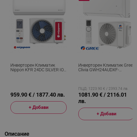
Инверторен Климатик
Инверторен Климатик Gree
Nippon KFR 24DC SILVER ION
Clivia GWH24AUDXF-
3, 24000 BTU, 44 М2, A++ /
K6DNA2A, 24000 BTU, 47
A+, R-32, Бял
М2, А++, Wi-Fi, R-32, Бял
ПЦД: 1223.90 € / 2393.74 лв.
959.90 € / 1877.40 лв.
1081.90 € / 2116.01
лв.
+ Добави
+ Добави
Описание