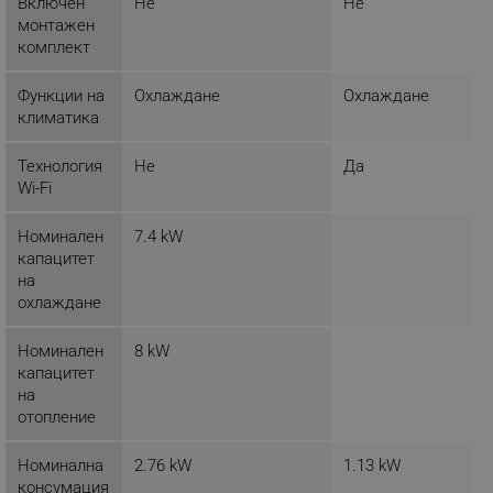
Включен
Не
Не
монтажен
комплект
_sgf_delayed_campaigns
.alleop.bg
Функции на
Охлаждане
Охлаждане
климатика
Технология
Не
Да
Wi-Fi
_sgf_npq
.alleop.bg
Номинален
7.4 kW
капацитет
на
_sgf_clicked_banners
.alleop.bg
охлаждане
Номинален
8 kW
капацитет
_sgf_rq
.alleop.bg
на
отопление
Номинална
2.76 kW
1.13 kW
консумация