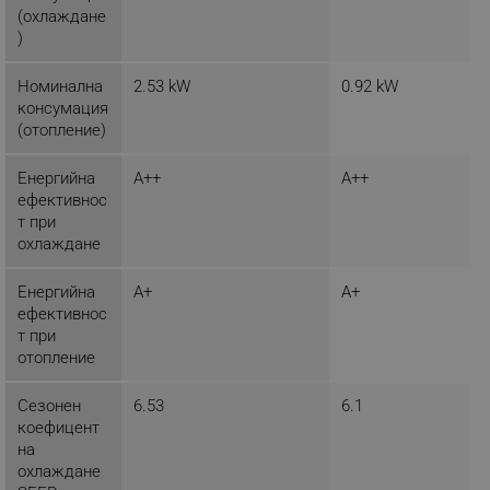
(охлаждане
)
segmentifyExtension
.alleop.bg
Номинална
2.53 kW
0.92 kW
консумация
(отопление)
sgfUserUpdateData
.alleop.bg
Енергийна
A++
A++
ефективнос
т при
охлаждане
Енергийна
A+
A+
ефективнос
rlv_h_fbp
.alleop.bg
т при
rlv_
.alleop.bg
отопление
rlv_mode
.alleop.bg
Сезонен
6.53
6.1
rlv_p
.alleop.bg
коефицент
rlv_g
.alleop.bg
на
охлаждане
rlv_s
.alleop.bg