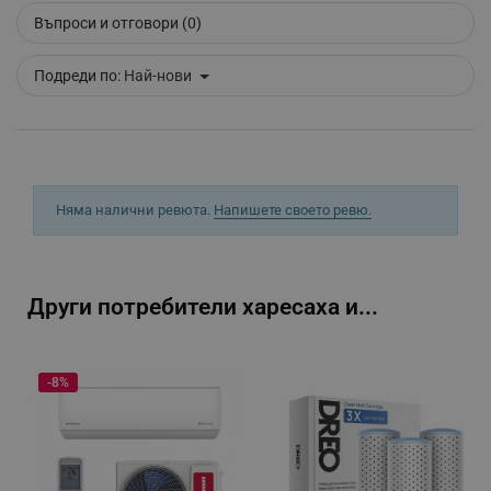
Въпроси и отговори (0)
Подреди по:
Най-нови
Няма налични ревюта.
Напишете своето ревю.
_GRECAPTCHA
Google LLC
www.google.com
Други потребители харесаха и...
-8%
LaVisitorNew
Quality Unit LLC
www.alleop.bg