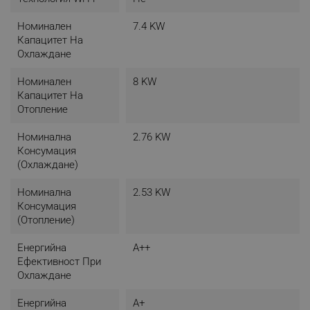
Номинален
7.4 KW
Капацитет На
Охлаждане
Номинален
8 KW
Капацитет На
Отопление
Номинална
2.76 KW
Консумация
(охлаждане)
Номинална
2.53 KW
Консумация
(отопление)
Енергийна
A++
Ефективност При
Охлаждане
Енергийна
A+