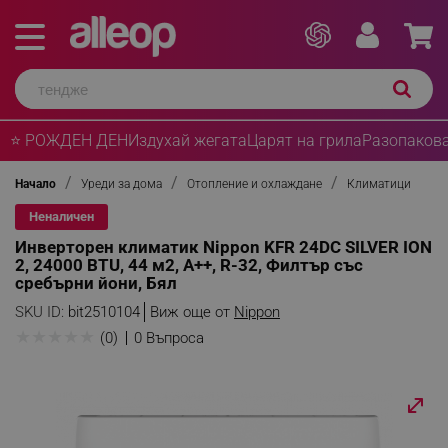
⭐ РОЖДЕН ДЕН
Издухай жегата
Царят на грила
Разопакова
Начало
Уреди за дома
Отопление и охлаждане
Климатици
Неналичен
Инверторен климатик Nippon KFR 24DC SILVER ION
2, 24000 BTU, 44 м2, А++, R-32, Филтър със
сребърни йони, Бял
SKU ID:
bit2510104
Виж още от
Nippon
★
★
★
★
★
(0)
0 Въпроса