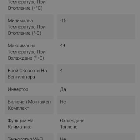
Температура При
Отопление (+°C)
Минимална
-15
Температура При
Отопление (°-C)
Максимална
49
Температура При
Охлаждане (°+C)
Брой Скорости На
4
Вентилатора
Инвертор
Да
Включен Монтажен
Не
Комплект
Функции На
Охлаждане
Климатика
Топлене
Технология Wi-Fi
Не