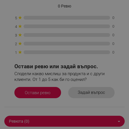
0 Ревю
★
0
5
★
0
4
XSRF-TOKEN
promo.alleop.bg
★
0
3
★
0
2
★
0
1
Остави ревю или задай въпрос.
Сподели какво мислиш за продукта и с други
PHPSESSID
PHP.net
клиенти. От 1 до 5 как би го оценил?
www.alleop.bg
Задай въпрос
Остави ревю
Ревюта (0)