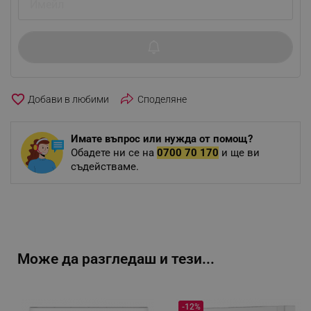
favorite_border
Споделяне
Имате въпрос или нужда от помощ?
Обадете ни се на
0700 70 170
и ще ви
съдействаме.
Може да разгледаш и тези...
-12%