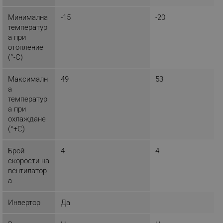
_sgf_session_id
.alleop.bg
Минимална
-15
-20
температур
а при
_sgf_push_permission_asked
.alleop.bg
отопление
(°-C)
Google Privacy Policy
Максималн
49
53
а
_sgf_test_mode
.alleop.bg
температур
а при
охлаждане
(°+C)
_sgf_tracking
.alleop.bg
Брой
4
4
скорости на
вентилатор
а
Инвертор
Да
_sgf_delayed_actions,
.alleop.bg