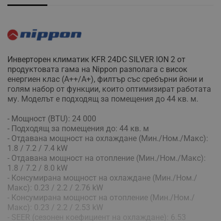
Инверторен климатик KFR 24DC SILVER ION 2 от
продуктовата гама на Nippon разполага с висок
енергиен клас (A++/A+), филтър със сребърни йони и
голям набор от функции, които оптимизират работата
му. Моделът е подходящ за помещения до 44 кв. м.
- Мощност (BTU): 24 000
- Подходящ за помещения до: 44 кв. м
- Отдавана мощност на охлаждане (Мин./Ном./Макс):
1.8 / 7.2 / 7.4 kW
- Отдавана мощност на отопление (Мин./Ном./Макс):
1.8 / 7.2 / 8.0 kW
- Консумирана мощност на охлаждане (Мин./Ном./
Макс): 0.23 / 2.2 / 2.76 kW
- Консумирана мощност на отопление (Мин./Ном./
Макс): 0.23 / 2.2 / 2.53 kW
- SEER (сезонен коефициент на охлаждане): 6.53