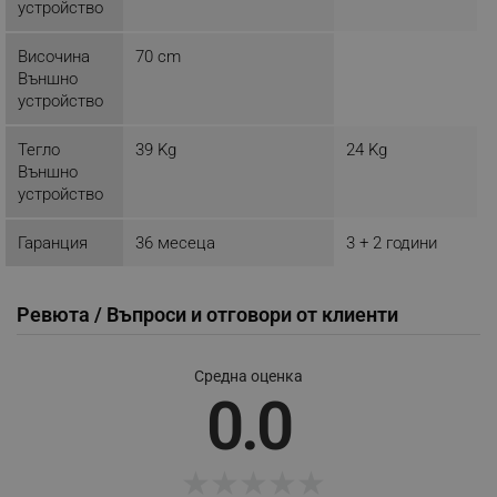
устройство
Височина
70 cm
Външно
устройство
Тегло
39 Kg
24 Kg
Външно
устройство
Гаранция
36 месеца
3 + 2 години
Ревюта / Въпроси и отговори от клиенти
CookieScriptConsent
CookieScript
Средна оценка
.alleop.bg
0.0
★
★
★
★
★