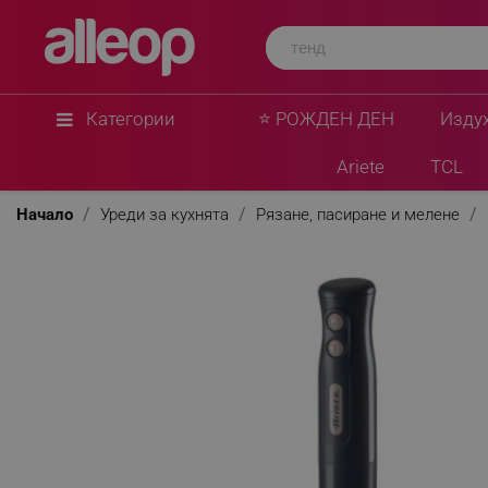
Категории
⭐ РОЖДЕН ДЕН
Изду
Ariete
TCL
Начало
Уреди за кухнята
Рязане, пасиране и мелене