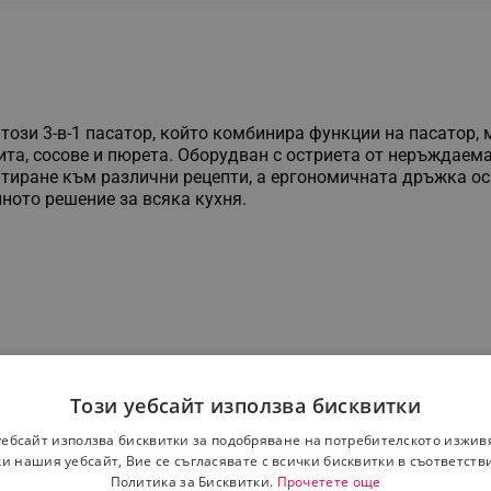
ози 3-в-1 пасатор, който комбинира функции на пасатор, м
ита, сосове и пюрета. Оборудван с остриета от неръждаем
птиране към различни рецепти, а ергономичната дръжка о
лното решение за всяка кухня.
Този уебсайт използва бисквитки
уебсайт използва бисквитки за подобряване на потребителското изжив
и нашия уебсайт, Вие се съгласявате с всички бисквитки в съответств
Политика за Бисквитки.
Прочетете още