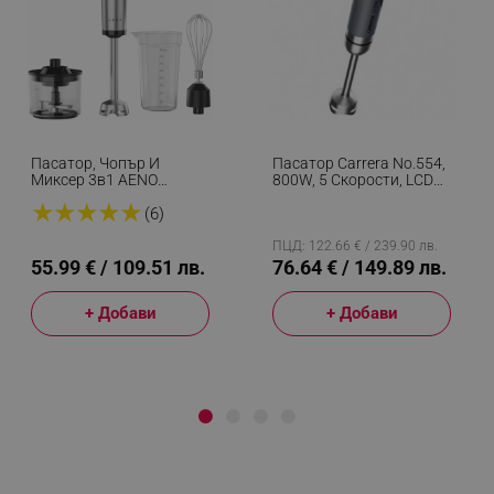
Пасатор, Чопър И
Пасатор Carrera No.554,
Миксер 3в1 AENO
800W, 5 Скорости, LCD
AHB0004B, 1200W, 0.5 Л,
Дисплей, Трошене На
★
★
★
★
★
18 Степени, Турбо, DC
Лед, Иноксова
(6)
Мотор, Черен/инокс
Приставка, Сив
ПЦД: 122.66 € / 239.90 лв.
55.99 € / 109.51 лв.
76.64 € / 149.89 лв.
+ Добави
+ Добави