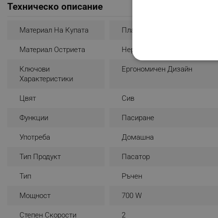
Техническо описание
Материал На Купата
Пластмаса
Материал Остриета
Неръждаема Стомана
СТРОГО НЕОБХО
Ключови
Ергономичен Дизайн
Характеристики
НЕКЛАСИФИЦИР
Цвят
Сив
Функции
Пасиране
Строго н
Употреба
Домашна
Строго необходимите биск
акаунта. Уебсайтът не мо
Тип Продукт
Пасатор
Име
Тип
Ръчен
click_code_ps
Мощност
700 W
_nzm_nosubscribe_92166-
Степен Скорости
2
_nzm_idnl_92166-7699