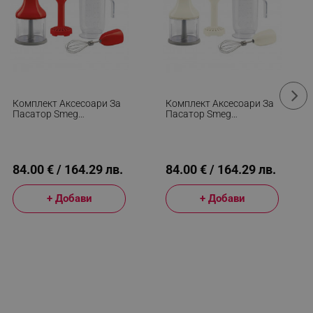
Комплект Аксесоари За
Комплект Аксесоари За
Пасатор Smeg
Пасатор Smeg
HBAC11RD, 4 Броя, Кана
HBAC11CR, 4 Броя, Кана
1.4 Л, Противоплъзгаща
1.4 Л, Противоплъзгаща
Основящи За
Основа, Подходящи За
Съдомиялна Машина,
Съдомиялна Машина,
Червен
Крем
84.00 € / 164.29 лв.
84.00 € / 164.29 лв.
+ Добави
+ Добави