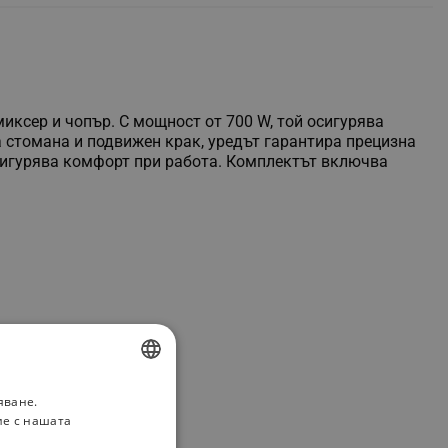
иксер и чопър. С мощност от 700 W, той осигурява
а стомана и подвижен крак, уредът гарантира прецизна
сигурява комфорт при работа. Комплектът включва
яване.
BULGARIAN
ие с нашата
ROMANIAN