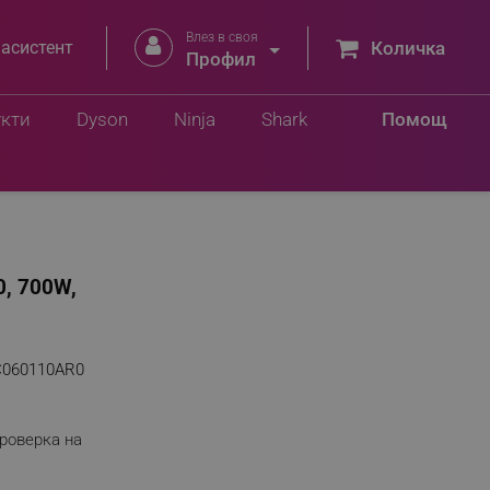
Влез в своя


 асистент
Количка
Профил
укти
Dyson
Ninja
Shark
Помощ
0, 700W,
C060110AR0
роверка на