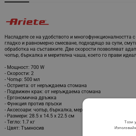
Насладете се на удобството и многофункционалността с т
гладко и равномерно смесване, подходящо за супи, смут
обработка на съставките. Две скорости позволяват ада
чопър, бъркалка и мерителна чаша, което го прави идеа
- Мощност: 700 W
- Скорости: 2
- Чопър: 500 мл
- Остриета: от неръждаема стомана
- Подвижен крак: от неръждаема стомана
- Ергономична дръжка
- Функция против пръски
- Аксесоари: чопър, бъркалка, мерителна чаша (600 мл)
- Размери: 28.5 х 14.5 х 22.5 см
- Тегло: 1.7 кг
Този 
- Цвят: Тъмносив
Използвайк