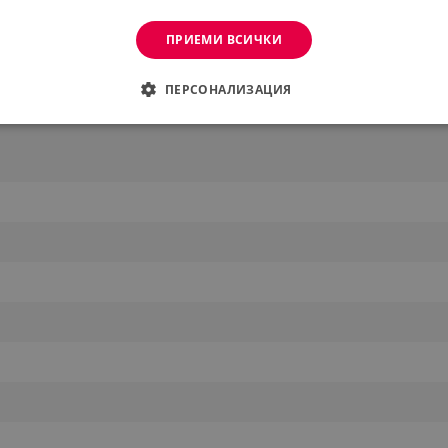
ПРИЕМИ ВСИЧКИ
ПЕРСОНАЛИЗАЦИЯ
ДИМО
ЕФЕКТИВНОСТ
ТАРГЕТИРАНЕ
ФУНКЦИО
АНИ
еобходимо
Ефективност
Таргетиране
Функционалност
Неклас
витки позволяват основната функционалност на уебсайта, като потребителско вл
же да се използва правилно без строго необходими бисквитки.
Provider /
Валиден
Описание
Домейн
до
.alleop.bg
1 месец
Profitshare
7699
.alleop.bg
1 месец
newsman
.alleop.bg
1 месец
Newsman