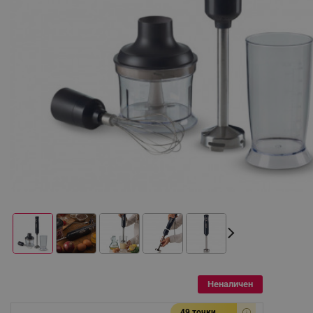
Неналичен
49 точки