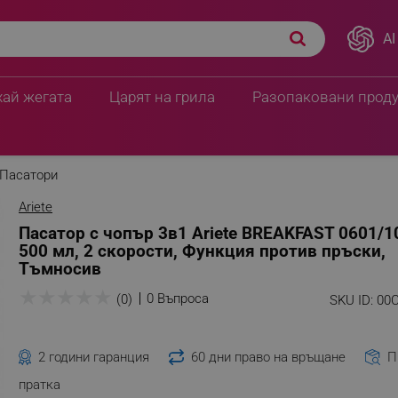
AI
хай жегата
Царят на грила
Разопаковани прод
Пасатори
Ariete
Пасатор с чопър 3в1 Ariete BREAKFAST 0601/1
500 мл, 2 скорости, Функция против пръски,
Тъмносив
★
★
★
★
★
0 Въпроса
(0)
SKU ID:
00
2 години гаранция
60 дни право на връщане
П
пратка