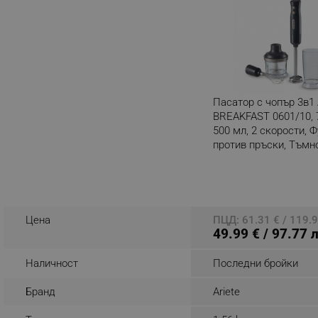
_sgf_rq
segmentifyExtension
sgfUserUpdateData
Пасатор с чопър 3в1 
BREAKFAST 0601/10, 
rlv_h_fbp
500 мл, 2 скорости, 
против пръски, Тъмн
rlv_
Разглеждате този пр
rlv_mode
rlv_p
rlv_g
Цена
ПЦД: 61.31 € / 119.9
49.99 € / 97.77 
rlv_s
rlv_iv
Наличност
Последни бройки
rlv_e_pt
Бранд
Ariete
rlv_e
rlv_h_profile