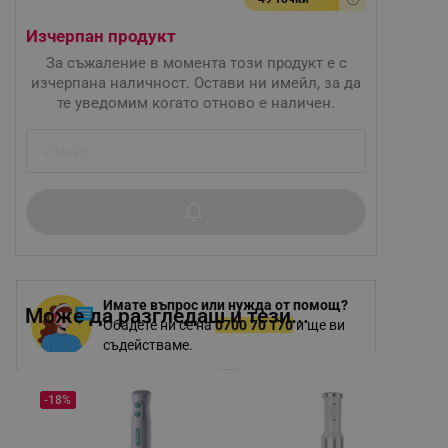
Изчерпан продукт
За съжаление в момента този продукт е с
изчерпана наличност. Остави ни имейл, за да
те уведомим когато отново е наличен.
Имате въпрос или нужда от помощ?
Може да разгледаш и тези...
Обадете ни се на
0700 70 170
и ще ви
съдействаме.
-18%