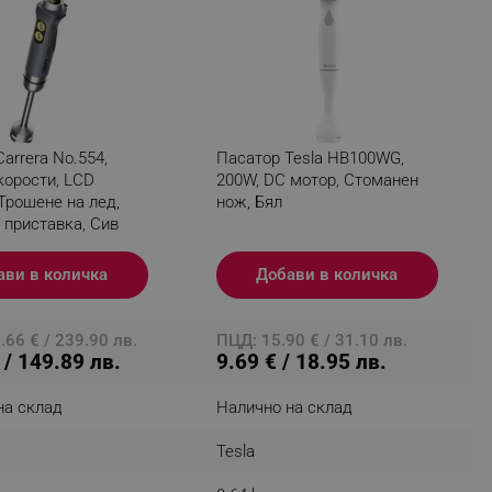
r events which is cancelled
ent to Segmentify servers
 visitor installed
 visitor’s data including
rship status and
arrera No.554,
Пасатор Tesla HB100WG,
корости, LCD
200W, DC мотор, Стоманен
Трошене на лед,
нож, Бял
 приставка, Сив
ави в количка
Добави в количка
66 € / 239.90 лв.
ПЦД: 15.90 € / 31.10 лв.
 / 149.89 лв.
9.69 € / 18.95 лв.
на склад
Налично на склад
Tesla