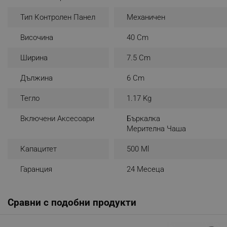
_nzm_noid_92166-7699
Тип Контролен Панел
Механичен
_nzm_id_92166-7699
Височина
40 Cm
_sgf_user_id
Ширина
7.5 Cm
_sgf_session_id
Дължина
6 Cm
_sgf_push_permission_as
Тегло
1.17 Kg
_sgf_test_mode
Включени Аксесоари
Бъркалка
_sgf_tracking
Мерителна Чаша
Капацитет
500 Ml
_sgf_delayed_actions,
Гаранция
24 Месеца
_sgf_delayed_campaigns
_sgf_npq
Сравни с подобни продукти
_sgf_clicked_banners