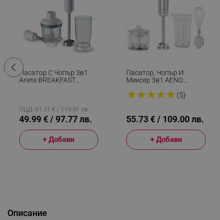
Пасатор С Чопър 3в1
Пасатор, Чопър И
Ariete BREAKFAST
Миксер 3в1 AENO
0601/11, 700W, 500 Мл,
AHB0004W, 1200W, 0.5
★
★
★
★
★
2 Скорости, Функция
Л, 18 Степени, Турбо, DC
(5)
Против Пръски, Бял
Мотор, Бял/инокс
ПЦД: 61.31 € / 119.91 лв.
49.99 € / 97.77 лв.
55.73 € / 109.00 лв.
+ Добави
+ Добави
Описание