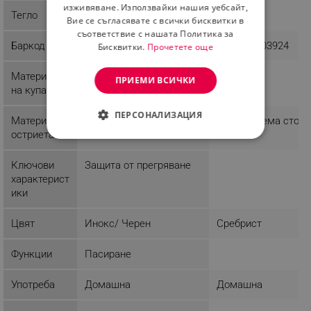
изживяване. Използвайки нашия уебсайт,
Тегло
0.8 kg
0.54 kg
Вие се съгласявате с всички бисквитки в
съответствие с нашата Политика за
Баркод
3800235305218
4250812803924
Бисквитки.
Прочетете още
Материал
Метал
ПРИЕМИ ВСИЧКИ
на купата
ПЕРСОНАЛИЗАЦИЯ
Материал
Неръждаема стомана
Неръждаема стом
остриета
СТРОГО НЕОБХОДИМО
Ключови
Защита от прегряване
ЕФЕКТИВНОСТ
характерист
ики
ТАРГЕТИРАНЕ
Цвят
Инокс/ Черен
Сребрист
ФУНКЦИОНАЛНОСТ
НЕКЛАСИФИЦИРАНИ
Функции
Пасиране
Употреба
Домашна
Домашна