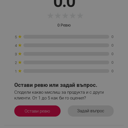
0.0
_sgf_session_id
.alleop.bg
★
★
★
★
★
0 Ревю
_sgf_push_permission_asked
.alleop.bg
★
0
5
Google Privacy Policy
★
0
4
★
0
3
_sgf_test_mode
.alleop.bg
★
0
2
★
0
1
Остави ревю или задай въпрос.
_sgf_tracking
.alleop.bg
Сподели какво мислиш за продукта и с други
клиенти. От 1 до 5 как би го оценил?
Задай въпрос
Остави ревю
_sgf_delayed_actions,
.alleop.bg