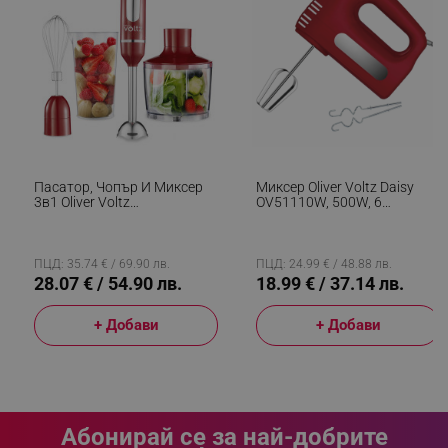
segmentifyExtension
.alleop.bg
sgfUserUpdateData
.alleop.bg
Пасатор, Чопър И Миксер
Миксер Oliver Voltz Daisy
3в1 Oliver Voltz
OV51110W, 500W, 6
OV51112KSC, 800W, 700 Ml,
Скорости, Турбо, Червен
Стоманена Приставка, 2
Скорости, Червен
ПЦД: 35.74 € / 69.90 лв.
ПЦД: 24.99 € / 48.88 лв.
28.07 € / 54.90 лв.
18.99 € / 37.14 лв.
rlv_h_fbp
.alleop.bg
+ Добави
+ Добави
rlv_
.alleop.bg
rlv_mode
.alleop.bg
rlv_p
.alleop.bg
rlv_g
.alleop.bg
Абонирай се за най-добрите