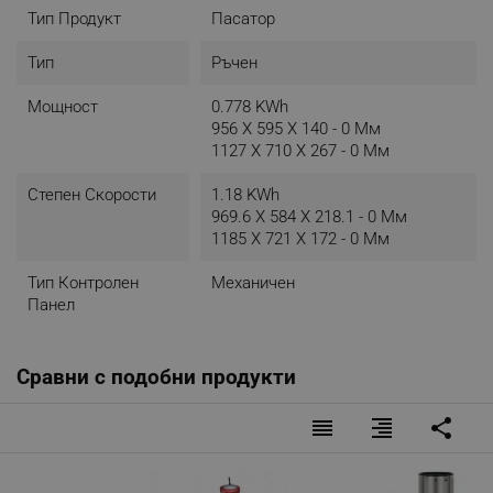
Тип Продукт
Пасатор
Тип
Ръчен
Мощност
0.778 KWh
956 X 595 X 140 - 0 Мм
1127 X 710 X 267 - 0 Мм
Степен Скорости
1.18 KWh
969.6 X 584 X 218.1 - 0 Мм
1185 X 721 X 172 - 0 Мм
Тип Контролен
Механичен
Панел
Сравни с подобни продукти
reorder
format_align_right
share