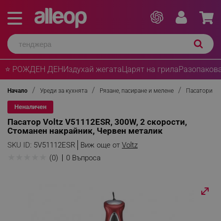
⭐ РОЖДЕН ДЕН
Издухай жегата
Царят на грила
Разопакова
Начало
Уреди за кухнята
Рязане, пасиране и мелене
Пасатори
Неналичен
Пасатор Voltz V51112ESR, 300W, 2 скорости,
Стоманен накрайник, Червен металик
SKU ID:
5V51112ESR
Виж още от
Voltz
★
★
★
★
★
(0)
0 Въпроса