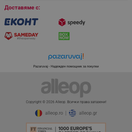
Доставяме с:
Pazaruvaj - Надежден помощник за покупки
Copyright © 2026 Alleop. Bcичĸи пpaвa зaпaзeни!
CookieScriptConsent
CookieScript
.alleop.bg
alleop.ro
alleop.gr