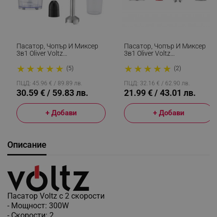
Пасатор, Чопър И Миксер
Пасатор, Чопър И Миксер
3в1 Oliver Voltz
3в1 Oliver Voltz
OV51112JSC, 1500W,
OV51112WSC, 800W, 700
★
★
★
★
★
★
★
★
★
★
Корпус И Приставка От
Мл, 2 Скорости, Острие И
(5)
(2)
Инокс, 2 Скорости,
Приставка За Разбъркване
Сребрист
От Неръждаема Стомана,
ПЦД: 45.96 € / 89.89 лв.
ПЦД: 32.16 € / 62.90 лв.
Червен
30.59 € / 59.83 лв.
21.99 € / 43.01 лв.
+ Добави
+ Добави
Описание
Пасатор Voltz с 2 скорости
- Мощност: 300W
- Скорости: 2