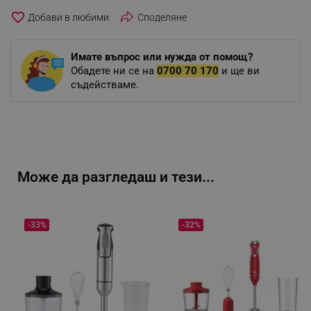
favorite_border
Споделяне
Имате въпрос или нужда от помощ?
Обадете ни се на
0700 70 170
и ще ви
съдействаме.
Може да разгледаш и тези...
-33%
-32%