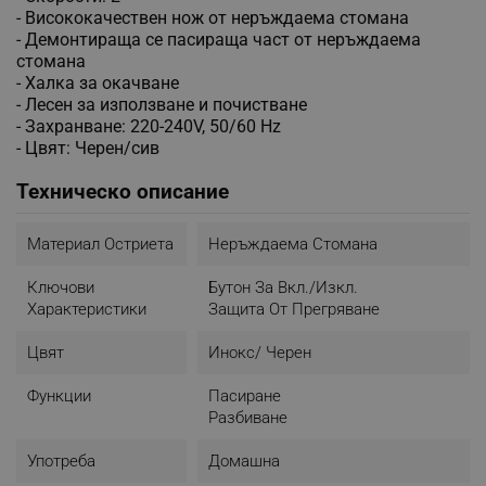
- Висококачествен нож от неръждаема стомана
- Демонтираща се пасираща част от неръждаема
стомана
- Халка за окачване
- Лесен за използване и почистване
- Захранване: 220-240V, 50/60 Hz
- Цвят: Черен/сив
Техническо описание
Материал Остриета
Неръждаема Стомана
Ключови
Бутон За Вкл./изкл.
Характеристики
Защита От Прегряване
Цвят
Инокс/ Черен
Функции
Пасиране
Разбиване
Употреба
Домашна