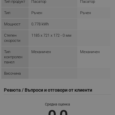
Тип продукт
Пасатор
Пасатор
Строго необходимо
Ефективност
Таргетиране
Функционалност
Тип
Ръчен
Ръчен
Некласифицирани
Мощност
0.778 kWh
Строго необходимите бисквитки позволяват
основната функционалност на уебсайта, като
потребителско влизане и управление на
Степен
1185 x 721 x 172 - 0 мм
акаунта. Уебсайтът не може да се използва
скорости
правилно без строго необходими бисквитки.
Provider /
Тип
Механичен
Механичен
Име
Домейн
контролен
click_code_ps
.alleop.bg
панел
_nzm_nosubscribe_92166-7699
.alleop.bg
Височина
_nzm_idnl_92166-7699
.alleop.bg
_nzm_noid_92166-7699
.alleop.bg
Ревюта / Въпроси и отговори от клиенти
_nzm_id_92166-7699
.alleop.bg
_sgf_user_id
.alleop.bg
Средна оценка