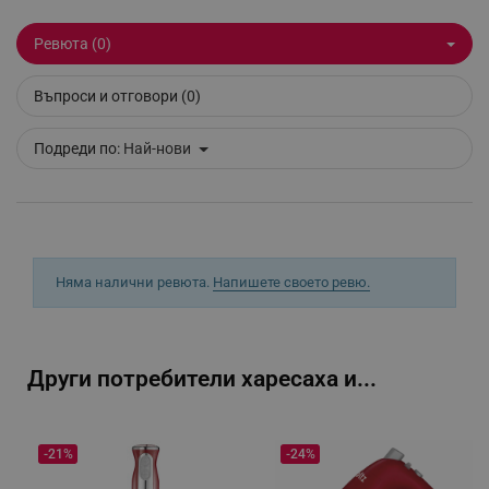
Ревюта (0)
Въпроси и отговори (0)
_sgf_delayed_campaigns
.alleop.bg
Подреди по:
Най-нови
_sgf_npq
.alleop.bg
Няма налични ревюта.
Напишете своето ревю.
_sgf_clicked_banners
.alleop.bg
Други потребители харесаха и...
_sgf_rq
.alleop.bg
-21%
-24%