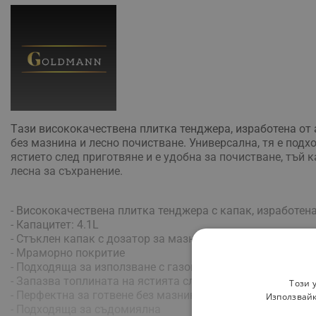
Тaзи висококачествена плитка тенджера, изработена от
без мазнина и лесно почистване. Универсална, тя е подх
ястието след приготвяне и е удобна за почистване, тъй 
лесна за съхранение.
- Висококачествена плитка тенджера с капак, изработен
- Капацитет: 4.1L
- Стъклен капак с дозатор за мазнина/течности
- Мраморно покритие
- Подходяща за използване с газови, халогенни, керами
- Запазва топлината на ястията след приготвянето им
Този 
- Перфектна за готвене без мазнина, лесна за почистван
Използвайк
- Подходяща за съдомиялна