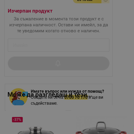
Изчерпан продукт
За съжаление в момента този продукт е с
изчерпана наличност. Остави ни имейл, за да
те уведомим когато отново е наличен.
Имате въпрос или нужда от помощ?
Може да разгледаш и тези...
Обадете ни се на
0700 70 170
и ще ви
съдействаме.
-37%