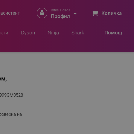
Влез в своя


 асистент
Количка
Профил
укти
Dyson
Ninja
Shark
Помощ
см,
999GM0528
роверка на