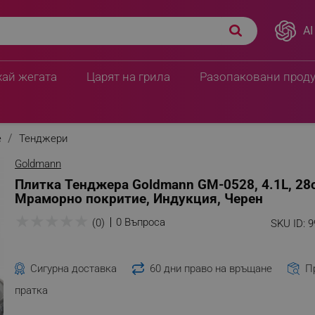
AI
хай жегата
Царят на грила
Разопаковани прод
е
Тенджери
Goldmann
Плитка Тенджера Goldmann GM-0528, 4.1L, 28
Мраморно покритие, Индукция, Черен
★
★
★
★
★
0 Въпроса
(0)
SKU ID:
9
Сигурна доставка
60 дни право на връщане
П
пратка