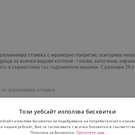
 алуминиева отливка с мраморно покритие, осигурява неза
одяща за всички видове котлони - газови, халогенни, кера
като е съвместима със съдомиялни машини. С размери 28 х 
а от алуминиева отливка
Този уебсайт използва бисквитки
чни и индукционни котлони
уебсайт използва бисквитки за подобряване на потребителското изжив
е
и нашия уебсайт, Вие се съгласявате с всички бисквитки в съответств
Политика за Бисквитки.
Прочетете още