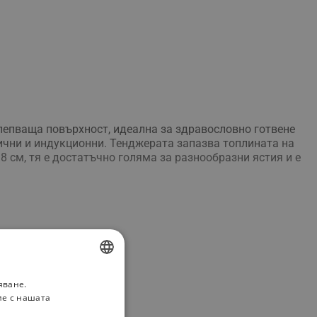
лепваща повърхност, идеална за здравословно готвене
мични и индукционни. Тенджерата запазва топлината на
8 см, тя е достатъчно голяма за разнообразни ястия и е
яване.
BULGARIAN
ие с нашата
ROMANIAN