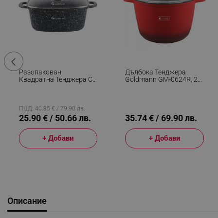
Разопакован:
Дълбока Тенджера
Квадратна Тенджера С
Goldmann GM-0624R, 24
Дозатор Goldmann GM-
См, 6.2 Л,Мраморно
1228, 6.5L, 28см,
Покритие, Стъклен
Мраморно Покритие,
Капак С Отвор За Пара,
Индукция, Черен
Индукция, Червен
ПЦД: 40.85 € / 79.90 лв.
25.90 € / 50.66 лв.
35.74 € / 69.90 лв.
+ Добави
+ Добави
Описание