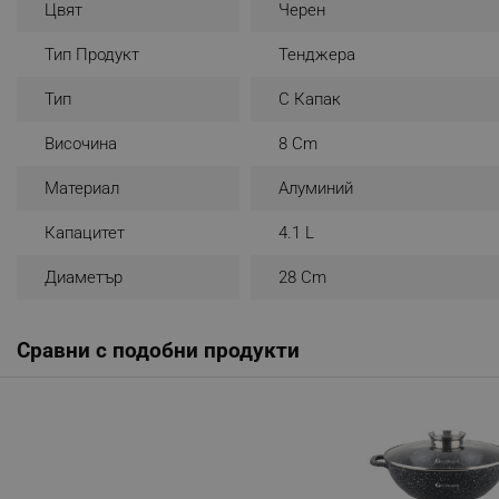
Цвят
Черен
_nzm_noid_92166-7699
Тип Продукт
Тенджера
_nzm_id_92166-7699
_sgf_user_id
Тип
С Капак
Височина
8 Cm
_sgf_session_id
_sgf_push_permission_as
Материал
Алуминий
_sgf_test_mode
Капацитет
4.1 L
_sgf_tracking
Диаметър
28 Cm
_sgf_delayed_actions,
Сравни с подобни продукти
_sgf_delayed_campaigns
_sgf_npq
_sgf_clicked_banners