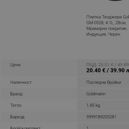
_sgf_rq
Плитка Тенджера Go
GM-0528, 4.1L, 28см,
segmentifyExtension
Мраморно покритие,
Индукция, Черен
sgfUserUpdateData
Разглеждате този пр
rlv_h_fbp
rlv_
Цена
ПЦД: 25.51 € / 49.89
rlv_mode
20.40 € / 39.90 
rlv_p
Наличност
Последни бройки
rlv_g
Бранд
Goldmann
rlv_s
rlv_iv
Тегло
1.85 kg
rlv_e_pt
Баркод
5999189205281
rlv_e
rlv_h_profile
Брой/комплект
1