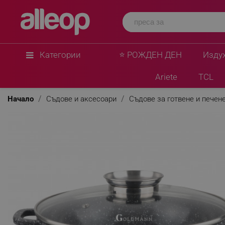
Категории
⭐ РОЖДЕН ДЕН
Изду
Ariete
TCL
Начало
Съдове и аксесоари
Съдове за готвене и печен