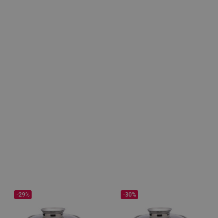
-29%
-30%