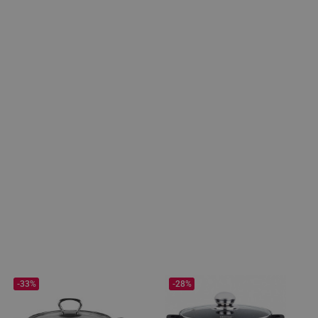
-33%
-28%