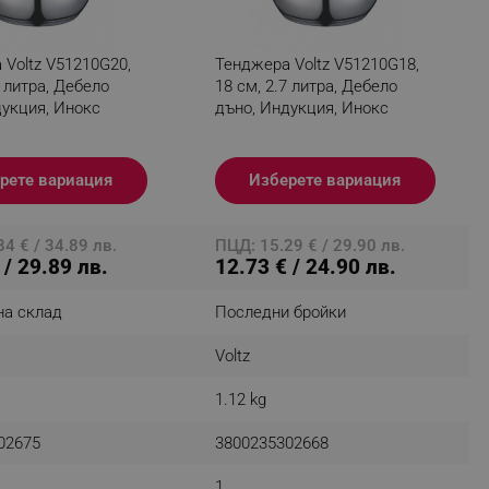
r events which is cancelled
ent to Segmentify servers
Voltz V51210G20,
Тенджера Voltz V51210G18,
9 литра, Дебело
18 см, 2.7 литра, Дебело
 visitor installed
дукция, Инокс
дъно, Индукция, Инокс
 visitor’s data including
rship status and
рете вариация
Изберете вариация
4 € / 34.89 лв.
ПЦД: 15.29 € / 29.90 лв.
 / 29.89 лв.
12.73 € / 24.90 лв.
на склад
Последни бройки
Voltz
1.12 kg
02675
3800235302668
1