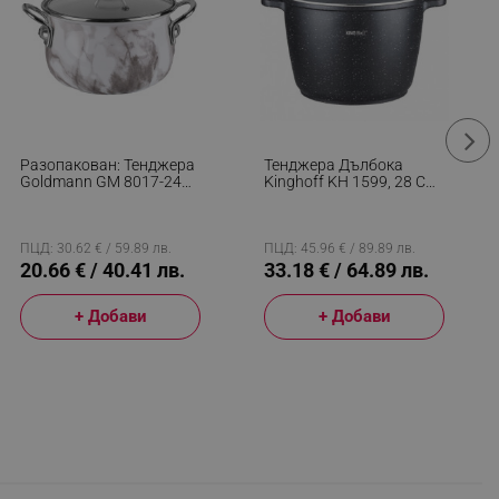
Разопакован: Тенджера
Тенджера Дълбока
Goldmann GM 8017-24W,
Kinghoff KH 1599, 28 См,
24х15 См, 6.2 Литра,
10 Литра, Мраморно
Емайлирана,
Покритие, Индукция,
Хромирани Дръжки,
Черен
Индукционен, Бял/
ПЦД: 30.62 € / 59.89 лв.
ПЦД: 45.96 € / 89.89 лв.
Мрамор
20.66 € / 40.41 лв.
33.18 € / 64.89 лв.
+ Добави
+ Добави