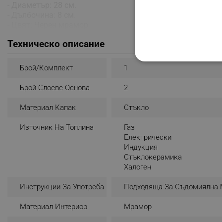
- Диаметър: 28 см.
- Дълбочина: 8 см.
- Цвят: Черен мрамор
Техническо описание
СТРОГО НЕОБХО
Брой/комплект
1
НЕКЛАСИФИЦИР
Брой Слоеве Основа
2
Материал Капак
Стъкло
Източник На Топлина
Газ
Строго н
Електрически
Индукция
Строго необходимите биск
акаунта. Уебсайтът не мо
Стъклокерамика
Халоген
Име
Инструкции За Употреба
Подходяща За Съдомиялна
click_code_ps
Материал Интериор
Мрамор
_nzm_nosubscribe_92166-
_nzm_idnl_92166-7699