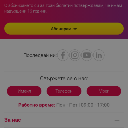
С абонирането си за този бюлетин потвърждавам, че имам
навършени 16 години.
LaVisitorId_YWxsZW9wLmxhZGVzay5jb20v
.alleop.bg
LaSID
Quality Unit LLC
Последвай ни:
www.alleop.bg
Свържете се с нас:
Имейл
Телефон
Viber
PHPSESSID
PHP.net
editor.alleop.bg
Работно време:
Пон - Пет | 09:00 - 17:00
За нас