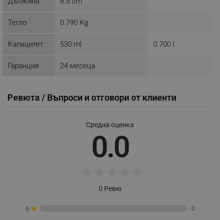
Дължина
8.5 cm
_sgf_push_permission_asked
.alleop.bg
Тегло
0.790 Kg
Google Privacy Policy
Капацитет
530 ml
0.700 l
_sgf_test_mode
.alleop.bg
Гаранция
24 месеца
Ревюта / Въпроси и отговори от клиенти
_sgf_tracking
.alleop.bg
Средна оценка
0.0
★
★
★
★
★
_sgf_delayed_actions,
.alleop.bg
0 Ревю
★
0
5