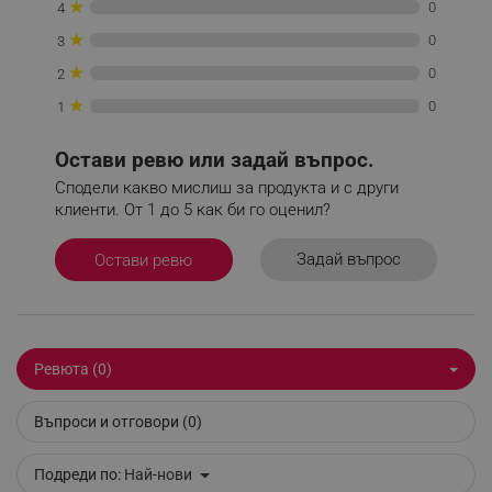
★
0
4
_sgf_delayed_campaigns
.alleop.bg
★
0
3
★
0
2
★
0
1
_sgf_npq
.alleop.bg
Остави ревю или задай въпрос.
Сподели какво мислиш за продукта и с други
клиенти. От 1 до 5 как би го оценил?
_sgf_clicked_banners
.alleop.bg
Задай въпрос
Остави ревю
_sgf_rq
.alleop.bg
Ревюта (0)
Въпроси и отговори (0)
Подреди по:
Най-нови