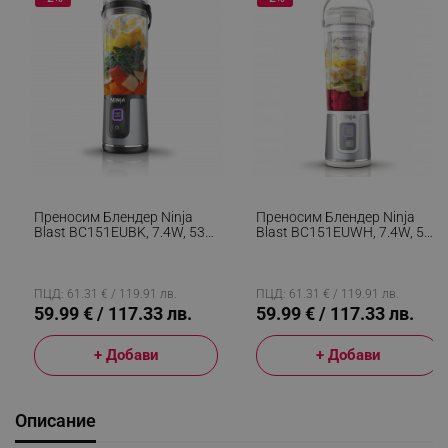
Преносим Блендер Ninja
Преносим Блендер Ninja
Blast BC151EUBK, 7.4W, 530
Blast BC151EUWH, 7.4W, 530
Мл, Стоманен Нож С 6
Мл, Стоманен Нож С 6
Остриета, Трошене На Лед,
Остриета, Трошене На Лед,
До 10 Цикъла, Без BPA, USB-
До 10 Цикъла, Без BPA, USB-
C, Черен
C, Бял
ПЦД: 61.31 € / 119.91 лв.
ПЦД: 61.31 € / 119.91 лв.
59.99 € / 117.33 лв.
59.99 € / 117.33 лв.
+ Добави
+ Добави
Описание