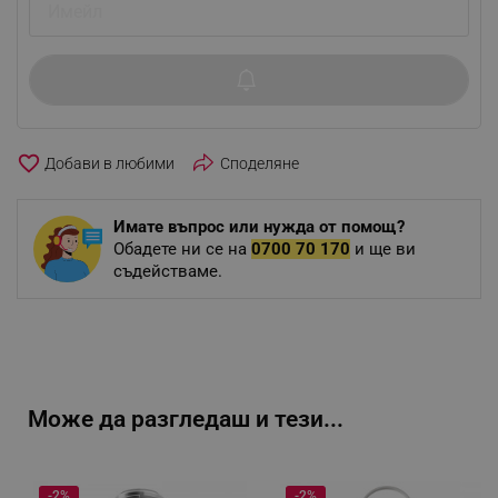
favorite_border
Споделяне
Имате въпрос или нужда от помощ?
Обадете ни се на
0700 70 170
и ще ви
съдействаме.
Може да разгледаш и тези...
-2%
-2%