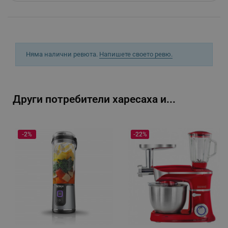
segmentifyExtension
.alleop.bg
sgfUserUpdateData
.alleop.bg
Няма налични ревюта.
Напишете своето ревю.
Други потребители харесаха и...
rlv_h_fbp
.alleop.bg
-2%
-22%
rlv_
.alleop.bg
rlv_mode
.alleop.bg
rlv_p
.alleop.bg
rlv_g
.alleop.bg
rlv_s
.alleop.bg
rlv_iv
.alleop.bg
rlv_e_pt
.alleop.bg