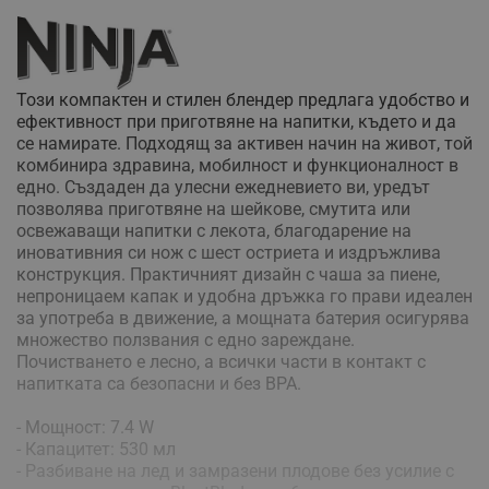
Този компактен и стилен блендер предлага удобство и
ефективност при приготвяне на напитки, където и да
се намирате. Подходящ за активен начин на живот, той
комбинира здравина, мобилност и функционалност в
едно. Създаден да улесни ежедневието ви, уредът
позволява приготвяне на шейкове, смутита или
освежаващи напитки с лекота, благодарение на
иновативния си нож с шест остриета и издръжлива
конструкция. Практичният дизайн с чаша за пиене,
непроницаем капак и удобна дръжка го прави идеален
за употреба в движение, а мощната батерия осигурява
множество ползвания с едно зареждане.
Почистването е лесно, а всички части в контакт с
напитката са безопасни и без BPA.
- Мощност: 7.4 W
- Капацитет: 530 мл
- Разбиване на лед и замразени плодове без усилие с