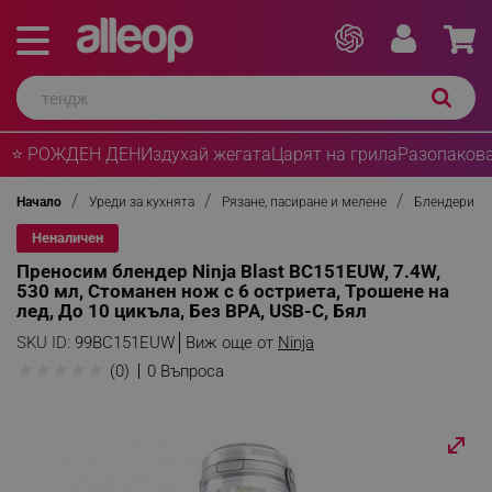
⭐ РОЖДЕН ДЕН
Издухай жегата
Царят на грила
Разопакова
Начало
Уреди за кухнята
Рязане, пасиране и мелене
Блендери
Неналичен
Преносим блендер Ninja Blast BC151EUW, 7.4W,
530 мл, Стоманен нож с 6 остриета, Трошене на
лед, До 10 цикъла, Без BPA, USB-C, Бял
SKU ID:
99BC151EUW
Виж още от
Ninja
★
★
★
★
★
(0)
0 Въпроса