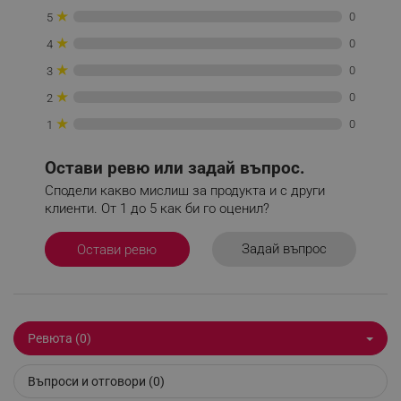
★
0
5
★
0
4
_sgf_push_permission_asked
.alleop.bg
★
0
3
Google Privacy Policy
★
0
2
★
0
1
_sgf_test_mode
.alleop.bg
Остави ревю или задай въпрос.
Сподели какво мислиш за продукта и с други
клиенти. От 1 до 5 как би го оценил?
_sgf_tracking
.alleop.bg
Задай въпрос
Остави ревю
Ревюта (0)
_sgf_delayed_actions,
.alleop.bg
Въпроси и отговори (0)