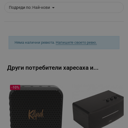
Подреди по:
Най-нови
_sgf_delayed_campaigns
.alleop.bg
_sgf_npq
.alleop.bg
Няма налични ревюта.
Напишете своето ревю.
Други потребители харесаха и...
_sgf_clicked_banners
.alleop.bg
-10%
_sgf_rq
.alleop.bg