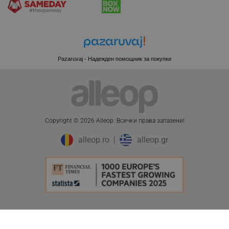
Pazaruvaj - Надежден помощник за покупки
Copyright © 2026 Alleop. Bcичĸи пpaвa зaпaзeни!
alleop.ro
alleop.gr
CookieScriptConsent
CookieScript
.alleop.bg