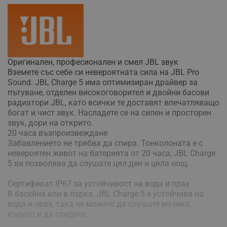
Оригинален, професионален и смел JBL звук
Вземете със себе си невероятната сила на JBL Pro
Sound. JBL Charge 5 има оптимизиран драйвер за
пътуване, отделен високоговорител и двойни басови
радиатори JBL, като всички те доставят впечатляващо
богат и чист звук. Насладете се на силен и просторен
звук, дори на открито.
20 часа възпроизвеждане
Забавлението не трябва да спира. Тонколоната е с
невероятен живот на батерията от 20 часа, JBL Charge
5 ви позволява да слушате цял ден и цяла нощ.
Сертификат IP67 за устойчивост на вода и прах
В басейна или в парка. JBL Charge 5 е устойчива на
вода и прах, така че можете да слушате музика,
където и да отидете.