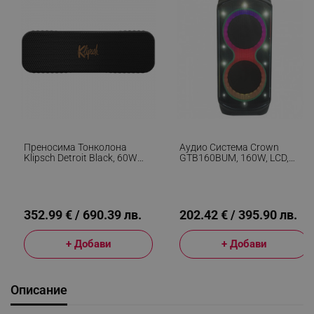
Преносима Тонколона
Аудио Система Crown
Klipsch Detroit Black, 60W
GTB160BUM, 160W, LCD,
RMS, Bluetooth 5.3, 20 Часа,
Дистанционно, USB, FM,
Микрофон, Мобилно
AUX, Bluetooth, Микрофон,
Приложение, USB-C, IP67,
Черен
Черен
352.99 € / 690.39 лв.
202.42 € / 395.90 лв.
+ Добави
+ Добави
Описание