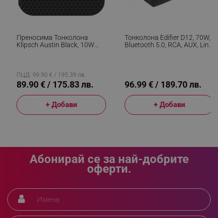
segmentifyExtension
.alleop.bg
Преносима Тонколона
Тонколона Edifier D12, 70W,
Klipsch Austin Black, 10W
Bluetooth 5.0, RCA, AUX, Line-
RMS, 12 Часа, Bluetooth 5.3,
Out, USB-C, Черен
sgfUserUpdateData
.alleop.bg
USB-C, Мобилно
Приложение, Микрофон,
IP67, Черен
ПЦД: 99.90 € / 195.39 лв.
89.90 € / 175.83 лв.
96.99 € / 189.70 лв.
+ Добави
+ Добави
rlv_h_fbp
.alleop.bg
rlv_
.alleop.bg
rlv_mode
.alleop.bg
Абонирай се за най-добрите
оферти.
rlv_p
.alleop.bg
rlv_g
.alleop.bg
rlv_s
.alleop.bg
rlv_iv
.alleop.bg