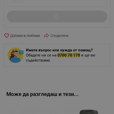
favorite_border
Споделяне
Имате въпрос или нужда от помощ?
Обадете ни се на
0700 70 170
и ще ви
съдействаме.
Може да разгледаш и тези...