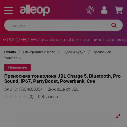
⭐ РОЖДЕН ДЕН
Издухай жегата
Царят на грила
Разопакова
Начало
Електроника и Фото
Видео и Аудио
Преносими
тонколони
Неналичен
Преносима тонколона JBL Charge 5, Bluetooth, Pro
Sound, IP67, PartyBoost, Powerbank, Син
SKU ID:
FAC46000541
Виж още от
JBL
★
★
★
★
★
(0)
0 Въпроса