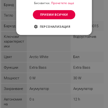
Бисквитки.
Прочетете още
Бранд
JBL
JBL
ПРИЕМИ ВСИЧКИ
Тегло
0.2 kg
0.2 kg
Баркод
6925281982095
6925281993015
ПЕРСОНАЛИЗАЦИЯ
СТРОГО НЕОБХОДИМО
Ключови
Водоустойчив
характерист
ЕФЕКТИВНОСТ
ики
ТАРГЕТИРАНЕ
Цвят
Arctic White
Бял
ФУНКЦИОНАЛНОСТ
Функции
Extra Bass
Extra Bass
НЕКЛАСИФИЦИРАНИ
Мощност
0 W
30 W
Захранване
Акумулатор
Акумулатор
Строго необходимо
Ефективност
Автономия
0 s
12 h
Таргетиране
Функционалност
на