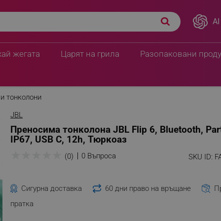
AI
хай жегата
Царят на грила
Разопаковани прод
и тонколони
JBL
Преносима тонколона JBL Flip 6, Bluetooth, Par
IP67, USB C, 12h, Тюркоаз
★
★
★
★
★
0 Въпроса
(0)
SKU ID:
F
Сигурна доставка
60 дни право на връщане
П
пратка