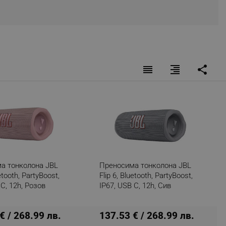
fying visitors. The lifetime
ifying visitor sessions
reorder
format_align_right
share
itor is asked for web push
tor is a test user and can
tor disabled tracking,
y related cookies and local
aign specific data for
а тонколона JBL
Преносима тонколона JBL
aign specific data for
uetooth, PartyBoost,
Flip 6, Bluetooth, PartyBoost,
 C, 12h, Розов
IP67, USB C, 12h, Сив
r events stored to be sent
€ / 268.99 лв.
137.53 € / 268.99 лв.
ferent banners clicked by the