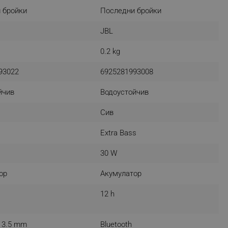
 бройки
Последни бройки
r events which is cancelled
ent to Segmentify servers
JBL
 visitor installed
0.2 kg
 visitor’s data including
rship status and
93022
6925281993008
йчив
Водоустойчив
Сив
Extra Bass
30 W
ор
Акумулатор
12 h
k 3.5 mm
Bluetooth