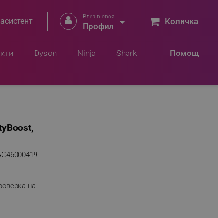
Влез в своя


 асистент
Количка
Профил
укти
Dyson
Ninja
Shark
Помощ
tyBoost,
AC46000419
роверка на