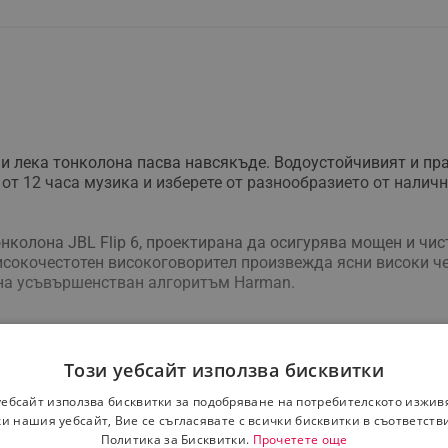
 и лека тонколона пасва навсякъде. Водоустойчивият и п
от 12 часа музика и изберете от разнообразието от наличн
колона JBL Flip 6, проектирана да осигурява мощен и чис
сокочестотен високоговорител произвежда ясни високи чест
 на усъвършенстван алгоритъм Harman.
6 е сертифицирана по IP67, устойчива на вода и прах, так
Този уебсайт използва бисквитки
рията. JBL Flip 6 предлага до 12 часа възпроизвеждане с 
уебсайт използва бисквитки за подобряване на потребителското изжив
и нашия уебсайт, Вие се съгласявате с всички бисквитки в съответств
Политика за Бисквитки.
Прочетете още