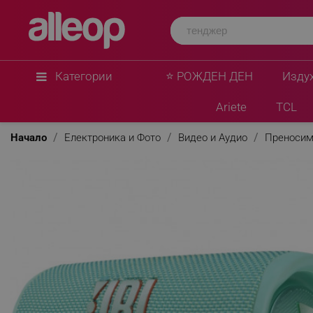
Категории
⭐ РОЖДЕН ДЕН
Изду
Ariete
TCL
Начало
Електроника и Фото
Видео и Аудио
Преносим