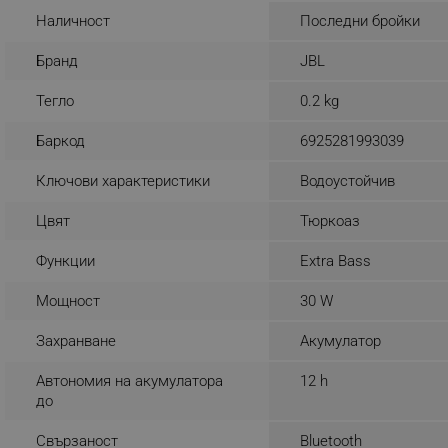
Наличност
Последни бройки
_sgf_rq
Бранд
JBL
segmentifyExtension
Тегло
0.2 kg
sgfUserUpdateData
Баркод
6925281993039
Ключови характеристики
Водоустойчив
rlv_h_fbp
rlv_
Цвят
Тюркоаз
rlv_mode
Функции
Extra Bass
rlv_p
rlv_g
Мощност
30 W
rlv_s
Захранване
Акумулатор
rlv_iv
Автономия на акумулатора
12 h
rlv_e_pt
до
rlv_e
Свързаност
Bluetooth
rlv_h_profile