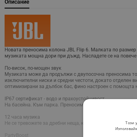
Описание
Новата преносима колона JBL Flip 6. Малката по размер
музиката мощна дори при дъжд. Насладете се на повече 
По-висок, по-мощен звук
Музиката може да продължи с двупосочна преносима тон
изключителни ниски и средни честоти, докато отделен ви
оптимизирани за дълбок бас, фино настроен с помощта
IP67 сертификат - водо и прахоустойчивост
На басейна. Към парка. Преносимата тонколона JBL Flip 
12 часа музика
Не се тревожете за дребни неща, като зареждане на бате
Този 
Използвайк
PartyBoost