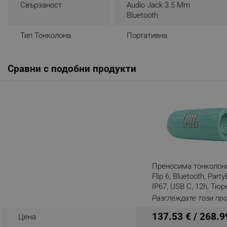
- 1 х JBL Flip 6 спийкър
Свързаност
Audio Jack 3.5 Mm
- 1 x USB-C кабел
_nzm_noid_92166-7699
Bluetooth
_nzm_id_92166-7699
Тип Тонколона
Портативна
_sgf_user_id
_sgf_session_id
Сравни с подобни продукти
_sgf_push_permission_as
_sgf_test_mode
_sgf_tracking
_sgf_delayed_actions,
Преносима тонколон
_sgf_delayed_campaigns
Flip 6, Bluetooth, Part
IP67, USB C, 12h, Тю
_sgf_npq
Разглеждате този пр
137.53 € / 268.9
Цена
_sgf_clicked_banners