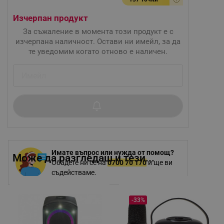
Изчерпан продукт
За съжаление в момента този продукт е с
изчерпана наличност. Остави ни имейл, за да
те уведомим когато отново е наличен.
Имате въпрос или нужда от помощ?
Може да разгледаш и тези...
Обадете ни се на
0700 70 170
и ще ви
съдействаме.
-33%