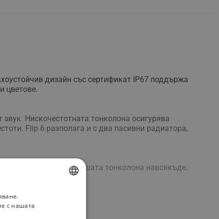
рахоустойчив дизайн със сертификат IP67 поддържа
и цветове.
т звук. Нискочестотната тонколона осигурява
оти. Flip 6 разполага и с два пасивни радиатора,
а че можете да носите вашата тонколона навсякъде.
едно зареждане.
яване.
BULGARIAN
ие с нашата
ROMANIAN