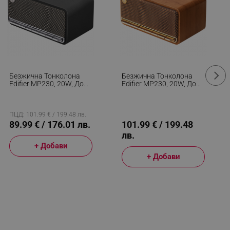
Безжична Тонколона
Безжична Тонколона
Edifier MP230, 20W, До
Edifier MP230, 20W, До
10 Часа, Bluetooth 5.0,
10 Часа, Bluetooth 5.0,
USB-C, Черен
USB-C, Кафяв
ПЦД: 101.99 € / 199.48 лв.
89.99 € / 176.01 лв.
101.99 € / 199.48
лв.
+ Добави
+ Добави