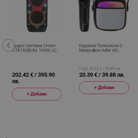
Аудио Система Crown
Караоке Тонколона С
GTB160BUM, 160W, LCD,
Микрофон Adler AD
Дистанционно, USB, FM,
1199, Безжична, 8ч
AUX, Bluetooth,
Автономия, USB-C,
Микрофон, Черен
Bluetooth 5.1, Черен
ПЦД: 30.62 € / 59.89 лв.
202.42 € / 395.90
20.39 € / 39.88 лв.
лв.
+ Добави
+ Добави