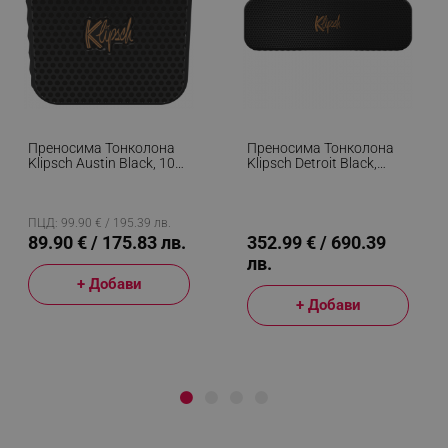
Преносима Тонколона
Преносима Тонколона
Klipsch Austin Black, 10W
Klipsch Detroit Black,
RMS, 12 Часа, Bluetooth
60W RMS, Bluetooth 5.3,
5.3, USB-C, Мобилно
20 Часа, Микрофон,
Приложение, Микрофон,
Мобилно Приложение,
IP67, Черен
USB-C, IP67, Черен
ПЦД: 99.90 € / 195.39 лв.
89.90 € / 175.83 лв.
352.99 € / 690.39
лв.
+ Добави
+ Добави