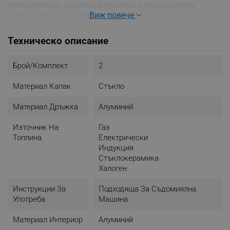
електрически, халоген, керамика и индукционни
- Подходяща за съдомиялна
Виж повече
- Без PFOA
- Запазване на топлината
Техническо описание
- Цвят: Червен
Брой/комплект
2
Предимства:
- Лесно готвене без мазнини
Материал Капак
Стъкло
- Равномерно разпределение на топлината
- Поддържане на сочността и аромата на храната
Материал Дръжка
Алуминий
- Подходяща за различни видове котлони
- Лесна за почистване и поддръжка
Източник На
Газ
- Екологична и безопасна за здравето
Топлина
Електрически
Индукция
Стъклокерамика
Халоген
Инструкции За
Подходяща За Съдомиялна
Употреба
Машина
Материал Интериор
Алуминий