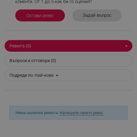
клиенти. От 1 до 5 как би го оценил?
_sgf_npq
.alleop.bg
Задай въпрос
Остави ревю
_sgf_clicked_banners
.alleop.bg
Ревюта (0)
Въпроси и отговори (0)
_sgf_rq
.alleop.bg
Подреди по:
Най-нови
segmentifyExtension
.alleop.bg
Няма налични ревюта.
Напишете своето ревю.