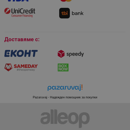
Монтаж на климатици
Как да се абонирам за имейл бюлетина?
Условия за връщане
Покупки на изплащане
Бисквитки
Доставяме с:
CookieScriptConsent
CookieScript
.alleop.bg
Pazaruvaj - Надежден помощник за покупки
XSRF-TOKEN
promo.alleop.bg