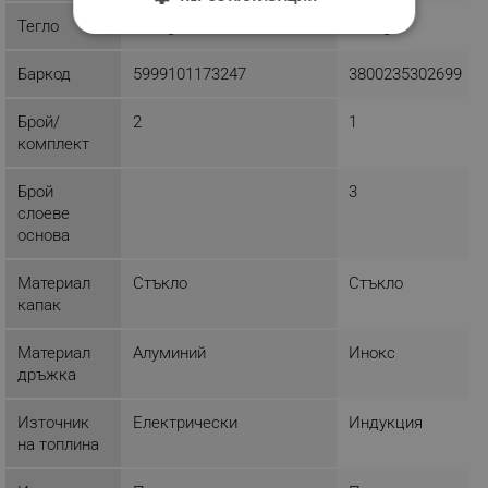
Тегло
1.1 kg
1.9 kg
СТРОГО НЕОБХОДИМО
Баркод
5999101173247
3800235302699
ЕФЕКТИВНОСТ
Брой/
2
1
ТАРГЕТИРАНЕ
комплект
ФУНКЦИОНАЛНОСТ
Брой
3
слоеве
НЕКЛАСИФИЦИРАНИ
основа
Материал
Стъкло
Стъкло
капак
Строго необходимо
Ефективност
Таргетиране
Функционалност
Материал
Алуминий
Инокс
дръжка
Некласифицирани
Строго необходимите бисквитки позволяват
Източник
Електрически
Индукция
основната функционалност на уебсайта, като
на топлина
потребителско влизане и управление на
акаунта. Уебсайтът не може да се използва
правилно без строго необходими бисквитки.