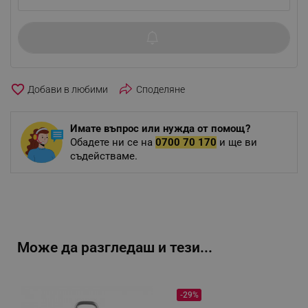
favorite_border
Споделяне
Имате въпрос или нужда от помощ?
Обадете ни се на
0700 70 170
и ще ви
съдействаме.
Може да разгледаш и тези...
-29%