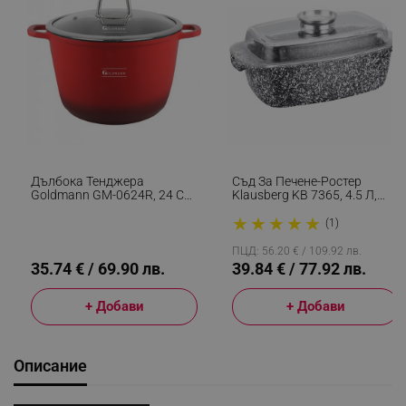
Дълбока Тенджера
Съд За Печене-Ростер
Goldmann GM-0624R, 24 См,
Klausberg KB 7365, 4.5 Л,
6.2 Л,Мраморно Покритие,
Стъклен Капак, Мраморно
★
★
★
★
★
Стъклен Капак С Отвор За
Покритие, Индукция, Сив
(1)
Пара, Индукция, Червен
ПЦД: 56.20 € / 109.92 лв.
35.74 € / 69.90 лв.
39.84 € / 77.92 лв.
+ Добави
+ Добави
Описание