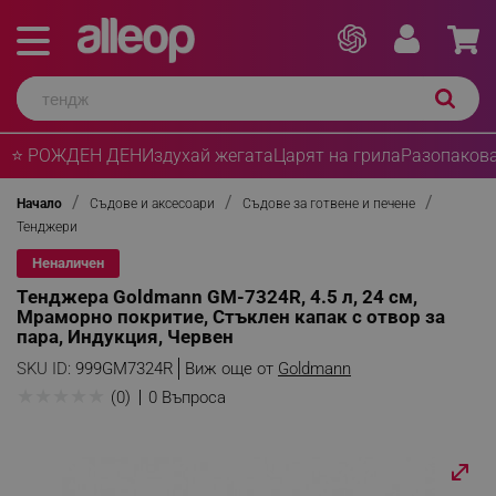
⭐ РОЖДЕН ДЕН
Издухай жегата
Царят на грила
Разопакова
Начало
Съдове и аксесоари
Съдове за готвене и печене
Тенджери
Неналичен
Тенджера Goldmann GM-7324R, 4.5 л, 24 см,
Мраморно покритие, Стъклен капак с отвор за
пара, Индукция, Червен
SKU ID:
999GM7324R
Виж още от
Goldmann
★
★
★
★
★
(0)
0 Въпроса