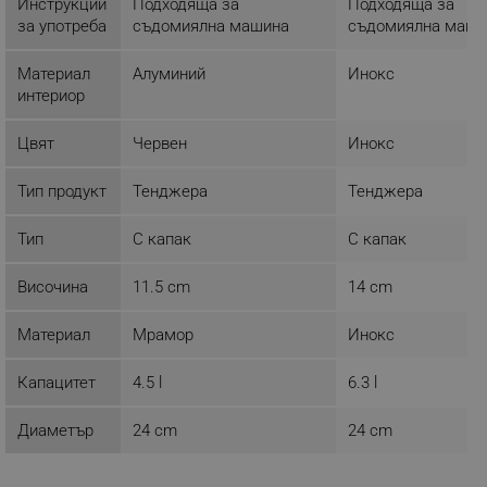
Инструкции
Подходяща за
Подходяща за
за употреба
съдомиялна машина
съдомиялна маши
Provider /
Име
Домейн
Материал
Алуминий
Инокс
click_code_ps
.alleop.bg
интериор
_nzm_nosubscribe_92166-7699
.alleop.bg
_nzm_idnl_92166-7699
.alleop.bg
Цвят
Червен
Инокс
_nzm_noid_92166-7699
.alleop.bg
Тип продукт
Тенджера
Тенджера
_nzm_id_92166-7699
.alleop.bg
_sgf_user_id
.alleop.bg
Тип
С капак
С капак
Височина
11.5 cm
14 cm
Материал
Мрамор
Инокс
_sgf_session_id
.alleop.bg
Капацитет
4.5 l
6.3 l
_sgf_push_permission_asked
.alleop.bg
Диаметър
24 cm
24 cm
Google Privacy Policy