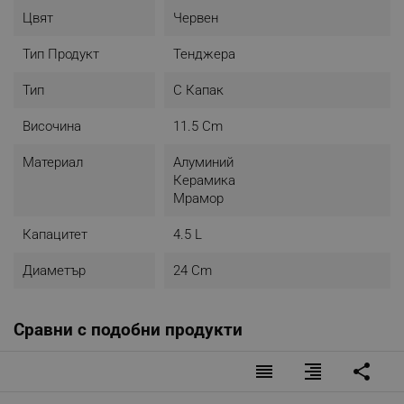
Цвят
Червен
Тип Продукт
Тенджера
Тип
С Капак
Височина
11.5 Cm
Материал
Алуминий
Керамика
Мрамор
Капацитет
4.5 L
Диаметър
24 Cm
Сравни с подобни продукти
reorder
format_align_right
share