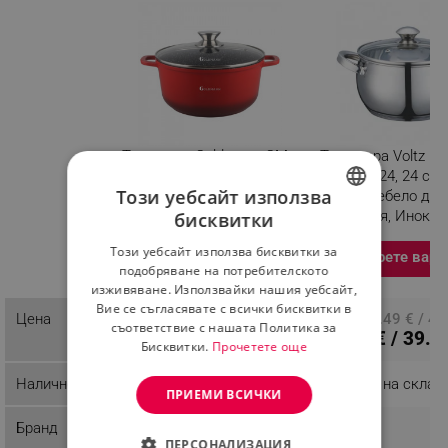
Тенджера Goldmann GM-
Тенджера Voltz
7324R, 4.5 л, 24 см,
V51210G24, 24 см, 
Този уебсайт използва
Мраморно покритие,
литра, Дебело дън
Стъклен капак с отвор
Индукция, Инокс
бисквитки
BULGARIAN
за пара, Индукция,
Този уебсайт използва бисквитки за
Червен
Изберете вари
ROMANIAN
подобряване на потребителското
Разглеждате този
изживяване. Използвайки нашия уебсайт,
продукт
Вие се съгласявате с всички бисквитки в
28.58 € / 55.90 лв.
Цена
ПЦД: 24.49 € / 47
съответствие с нашата Политика за
20.40 € / 39.9
Бисквитки.
Прочетете още
Наличност
Последни бройки
Налично на склад
ПРИЕМИ ВСИЧКИ
Бранд
Goldmann
Voltz
ПЕРСОНАЛИЗАЦИЯ