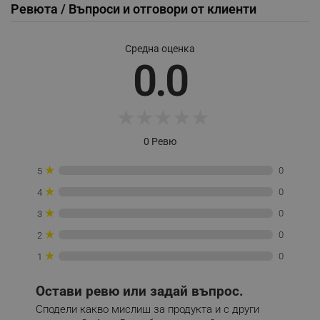
Ревюта / Въпроси и отговори от клиенти
_sgf_test_mode
.alleop.bg
Средна оценка
0.0
_sgf_tracking
.alleop.bg
★
★
★
★
★
0 Ревю
★
0
5
★
0
4
_sgf_delayed_actions,
.alleop.bg
★
0
3
★
0
2
★
0
1
_sgf_delayed_campaigns
.alleop.bg
Остави ревю или задай въпрос.
Сподели какво мислиш за продукта и с други