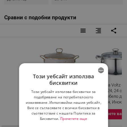
Сравни с подобни продукти
reorder
format_align_right
share
Този уебсайт използва
бисквитки
Тенджера Goldmann GM
Тенджера Voltz
BULGARIAN
8017-26B, 8.5L, 26x16см,
V51210G24, 24 см, 
Този уебсайт използва бисквитки за
ROMANIAN
Емайлирана, Индукция,
литра, Дебело дън
подобряване на потребителското
Златист/Мрамор
Индукция, Инокс
изживяване. Използвайки нашия уебсайт,
Вие се съгласявате с всички бисквитки в
Разглеждате този
съответствие с нашата Политика за
Изберете вари
продукт
Бисквитки.
Прочетете още