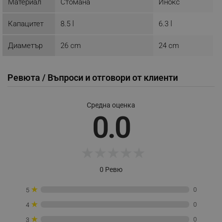
Материал
Стомана
Инокс
_sgf_push_permission_asked
.alleop.bg
Google Privacy Policy
Капацитет
8.5 l
6.3 l
Диаметър
26 cm
24 cm
_sgf_test_mode
.alleop.bg
Ревюта / Въпроси и отговори от клиенти
_sgf_tracking
.alleop.bg
Средна оценка
0.0
★
★
★
★
★
0 Ревю
_sgf_delayed_actions,
.alleop.bg
★
0
5
★
0
4
★
0
3
_sgf_delayed_campaigns
.alleop.bg