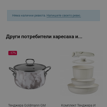
Няма налични ревюта.
Напишете своето ревю.
sgfUserUpdateData
.alleop.bg
Други потребители харесаха и...
rlv_h_fbp
.alleop.bg
-17%
rlv_
.alleop.bg
rlv_mode
.alleop.bg
rlv_p
.alleop.bg
rlv_g
.alleop.bg
rlv_s
.alleop.bg
rlv_iv
.alleop.bg
rlv_e_pt
.alleop.bg
Тенджера Goldmann GM
Комплект Тенджера И
rlv_e
.alleop.bg