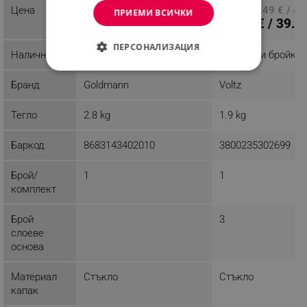
Цена
ПЦД: 33.70 € / 65.91 лв.
ПЦД: 24.49 € / 47
ПРИЕМИ ВСИЧКИ
22.45 € / 43.91 лв.
20.40 € / 39.9
ПЕРСОНАЛИЗАЦИЯ
Наличност
Последни бройки
Последни бройки
СТРОГО НЕОБХОДИМО
Бранд
Goldmann
Voltz
ЕФЕКТИВНОСТ
Тегло
2.8 kg
1.9 kg
ТАРГЕТИРАНЕ
Баркод
8683143402010
3800235302699
ФУНКЦИОНАЛНОСТ
Брой/
1
1
НЕКЛАСИФИЦИРАНИ
комплект
Брой
3
слоеве
основа
Строго необходимо
Ефективност
Таргетиране
Функционалност
Материал
Стъкло
Стъкло
Некласифицирани
капак