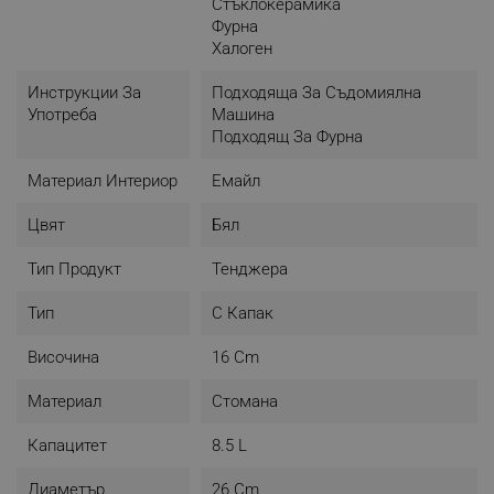
Стъклокерамика
Фурна
Халоген
Инструкции За
Подходяща За Съдомиялна
Употреба
Машина
Подходящ За Фурна
Материал Интериор
Емайл
Цвят
Бял
Тип Продукт
Тенджера
Тип
С Капак
Височина
16 Cm
Материал
Стомана
Капацитет
8.5 L
Диаметър
26 Cm