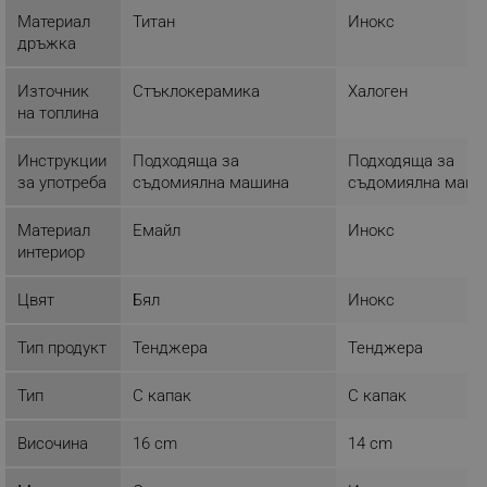
Строго необходимите бисквитки позволяват
Материал
Титан
Инокс
основната функционалност на уебсайта, като
потребителско влизане и управление на
дръжка
акаунта. Уебсайтът не може да се използва
правилно без строго необходими бисквитки.
Източник
Стъклокерамика
Халоген
Provider /
на топлина
Име
Домейн
click_code_ps
.alleop.bg
Инструкции
Подходяща за
Подходяща за
за употреба
съдомиялна машина
съдомиялна маши
_nzm_nosubscribe_92166-7699
.alleop.bg
_nzm_idnl_92166-7699
.alleop.bg
Материал
Емайл
Инокс
_nzm_noid_92166-7699
.alleop.bg
интериор
_nzm_id_92166-7699
.alleop.bg
Цвят
Бял
Инокс
_sgf_user_id
.alleop.bg
Тип продукт
Тенджера
Тенджера
Тип
С капак
С капак
_sgf_session_id
.alleop.bg
Височина
16 cm
14 cm