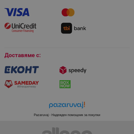
Как да направя поръчка?
Гаранция и сервиз
PHPSESSID
PHP.net
Как да използвам промокод?
editor.alleop.bg
Монтаж на климатици
Как да се абонирам за имейл бюлетина?
Условия за връщане
Покупки на изплащане
Бисквитки
Доставяме с:
Pazaruvaj - Надежден помощник за покупки
CookieScriptConsent
CookieScript
.alleop.bg