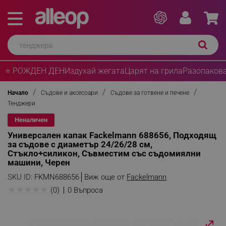
⭐ РОЖДЕН ДЕН
Издухай жегата
Царят на грила
Разопакова
Начало
Съдове и аксесоари
Съдове за готвене и печене
Тенджери
Неналичен
Универсален капак Fackelmann 688656, Подходящ
за съдове с диаметър 24/26/28 см,
Стъкло+силикон, Съвместим със съдомиялни
машини, Черен
SKU ID:
FKMN688656
Виж още от
Fackelmann
★
★
★
★
★
(0)
0 Въпроса