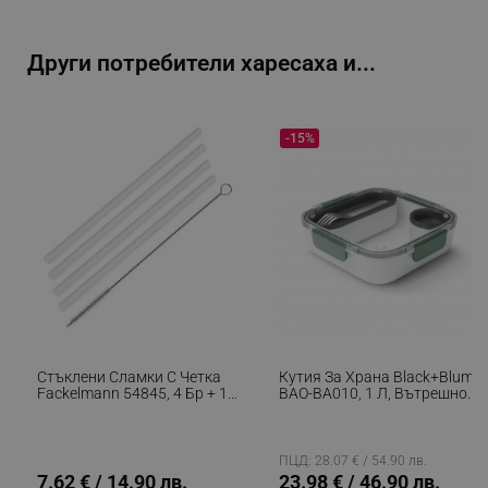
_sgf_rq
.alleop.bg
Други потребители харесаха и...
-15%
segmentifyExtension
.alleop.bg
sgfUserUpdateData
.alleop.bg
Стъклени Сламки С Четка
Кутия За Храна Black+Blum
Fackelmann 54845, 4 Бр + 1,
BAO-BA010, 1 Л, Вътрешно
22 См, Диаметър 8 Мм,
Отделение, Без BPA,
Стъкло, Прозрачен
Съвместима Със
rlv_h_fbp
.alleop.bg
Съдомиялни Машини, Бял/
Зелен
rlv_
.alleop.bg
ПЦД: 28.07 € / 54.90 лв.
7.62 € / 14.90 лв.
23.98 € / 46.90 лв.