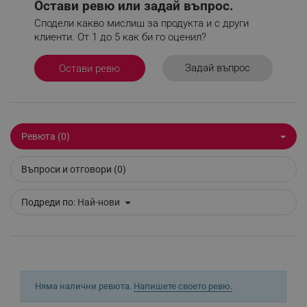
Остави ревю или задай въпрос.
Сподели какво мислиш за продукта и с други
клиенти. От 1 до 5 как би го оценил?
_sgf_delayed_actions,
.alleop.bg
Задай въпрос
Остави ревю
_sgf_delayed_campaigns
.alleop.bg
Ревюта (0)
Въпроси и отговори (0)
_sgf_npq
.alleop.bg
Подреди по:
Най-нови
_sgf_clicked_banners
.alleop.bg
Няма налични ревюта.
Напишете своето ревю.