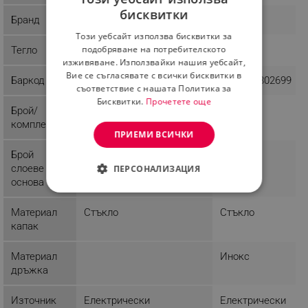
бисквитки
Бранд
Fackelmann
Voltz
BULGARIAN
Този уебсайт използва бисквитки за
ROMANIAN
подобряване на потребителското
Тегло
0.3 kg
1.9 kg
изживяване. Използвайки нашия уебсайт,
Вие се съгласявате с всички бисквитки в
Баркод
5051126886561
3800235302699
съответствие с нашата Политика за
Бисквитки.
Прочетете още
Брой/
1
1
комплект
ПРИЕМИ ВСИЧКИ
Брой
3
слоеве
ПЕРСОНАЛИЗАЦИЯ
основа
СТРОГО НЕОБХОДИМО
Материал
Стъкло
Стъкло
ЕФЕКТИВНОСТ
капак
ТАРГЕТИРАНЕ
Материал
Инокс
дръжка
ФУНКЦИОНАЛНОСТ
Източник
Електрически
Електрически
НЕКЛАСИФИЦИРАНИ