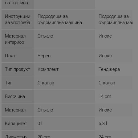
на топлина
Инструкции
Подходяща за
Подходяща за
за употреба
съдомиялна машина
съдомиялна маши
Строго необходимо
Ефективност
Таргетиране
Функционалност
Материал
Стъкло
Инокс
интериор
Некласифицирани
Цвят
Черен
Инокс
Строго необходимите бисквитки позволяват
основната функционалност на уебсайта, като
потребителско влизане и управление на
Тип продукт
Комплект
Тенджера
акаунта. Уебсайтът не може да се използва
правилно без строго необходими бисквитки.
Тип
С капак
С капак
Provider /
Име
Домейн
Височина
14 cm
click_code_ps
.alleop.bg
_nzm_nosubscribe_92166-7699
.alleop.bg
Материал
Стъкло
Инокс
_nzm_idnl_92166-7699
.alleop.bg
Капацитет
0 l
6.3 l
_nzm_noid_92166-7699
.alleop.bg
_nzm_id_92166-7699
.alleop.bg
Диаметър
28 cm
24 cm