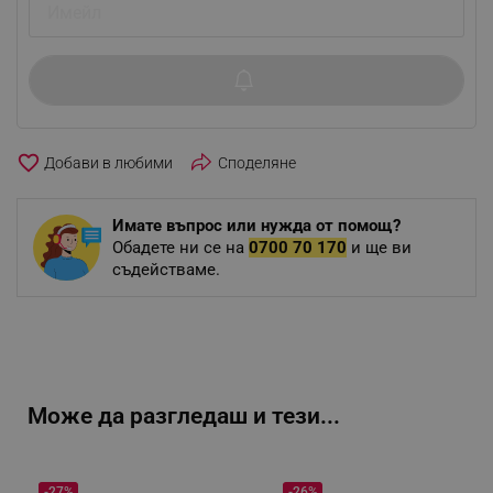
favorite_border
Споделяне
Имате въпрос или нужда от помощ?
Обадете ни се на
0700 70 170
и ще ви
съдействаме.
Може да разгледаш и тези...
-27%
-26%