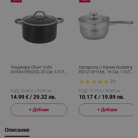
Тенджера Oliver Voltz
Касерола С Капак Rosberg
OV54418N20D, 20 См, 3.3 Л,
R51210H16K, 16 См, 1.9 Л,
Стъклен Капак, Мраморно
Стъклен Капак,
★
★
★
★
★
Покритие, Индукция, Черен
Неръждаема Стомана,
(1)
Инокс
ПЦД: 20.40 € / 39.90 лв.
ПЦД: 13.75 € / 26.89 лв.
14.99 € / 29.32 лв.
10.17 € / 19.89 лв.
+ Добави
+ Добави
Описание