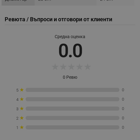
_sgf_user_id
.alleop.bg
Ревюта / Въпроси и отговори от клиенти
_sgf_session_id
.alleop.bg
Средна оценка
0.0
_sgf_push_permission_asked
.alleop.bg
★
★
★
★
★
Google Privacy Policy
0 Ревю
★
_sgf_test_mode
.alleop.bg
0
5
★
0
4
★
0
3
★
0
2
_sgf_tracking
.alleop.bg
★
0
1