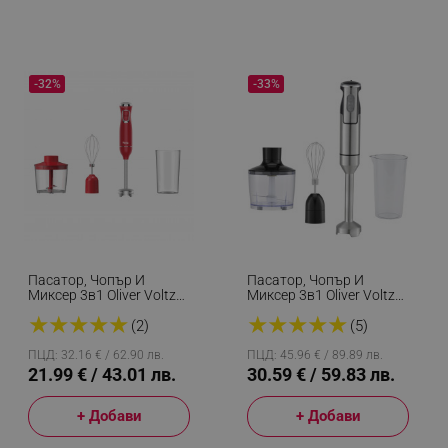
-32%
-33%
Пасатор, Чопър И
Пасатор, Чопър И
Миксер 3в1 Oliver Voltz
Миксер 3в1 Oliver Voltz
OV51112WSC, 800W, 700
OV51112JSC, 1500W,
★
★
★
★
★
★
★
★
★
★
Мл, 2 Скорости, Острие
Корпус И Приставка От
(2)
(5)
И Приставка За
Инокс, 2 Скорости,
Разбъркване От
Сребрист
ПЦД: 32.16 € / 62.90 лв.
ПЦД: 45.96 € / 89.89 лв.
Неръждаема Стомана,
21.99 € / 43.01 лв.
30.59 € / 59.83 лв.
Червен
+ Добави
+ Добави