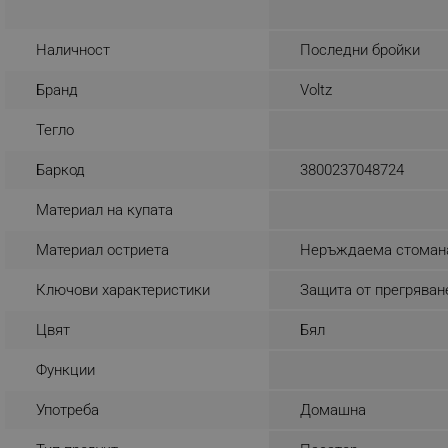
_nzm_noid_92166-7699
Наличност
Последни бройки
_nzm_id_92166-7699
_sgf_user_id
Бранд
Voltz
_sgf_session_id
Тегло
_sgf_push_permission_as
Баркод
3800237048724
_sgf_test_mode
Материал на купата
_sgf_tracking
Материал остриета
Неръждаема стоман
Ключови характеристики
Защита от прегряван
_sgf_delayed_actions,
Цвят
Бял
_sgf_delayed_campaigns
Функции
_sgf_npq
Употреба
Домашна
_sgf_clicked_banners