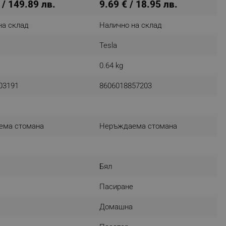
 / 149.89 лв.
9.69 € / 18.95 лв.
на склад
Налично на склад
fying visitors. The lifetime
Tesla
ifying visitor sessions
0.64 kg
itor is asked for web push
03191
8606018857203
tor is a test user and can
tor disabled tracking,
ема стомана
Неръждаема стомана
y related cookies and local
aign specific data for
Бял
aign specific data for
Пасиране
r events stored to be sent
Домашна
ferent banners clicked by the