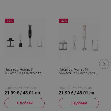
-32%
-32%
Пасатор, Чопър И
Пасатор, Чопър И
Миксер 3в1 Oliver Voltz
Миксер 3в1 Oliver Voltz
OV51112WSC, 800W, 700
OV51112WSC, 800W, 700
Мл, 2 Скорости, Острие
Мл, 2 Скорости, Острие
И Приставка За
И Приставка За
Разбъркване От
Разбъркване От
ПЦД: 32.16 € / 62.90 лв.
ПЦД: 32.16 € / 62.90 лв.
Неръждаема Стомана,
Неръждаема Стомана,
21.99 € / 43.01 лв.
21.99 € / 43.01 лв.
Черен
Бял
+ Добави
+ Добави