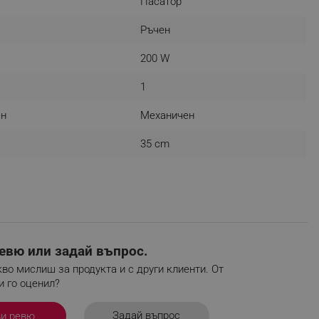
Пасатор
r events which is cancelled
ent to Segmentify servers
Ръчен
200 W
 visitor installed
1
 visitor’s data including
rship status and
ен
Механичен
35 cm
евю или задай въпрос.
во мислиш за продукта и с други клиенти. От
и го оценил?
Задай въпрос
ви ревю