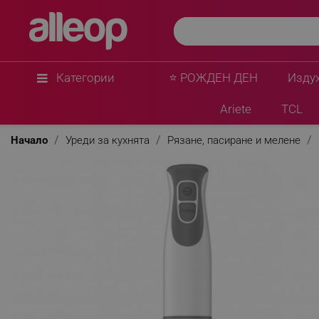
Voltz
Пасатор Voltz OV51112NS, 600W, Неръждаема с
Бял
★
★
★
★
★
0 Въпроса
(0)
Категории
⭐ РОЖДЕН ДЕН
Изду
Ariete
TCL
Начало
Уреди за кухнята
Рязане, пасиране и мелене