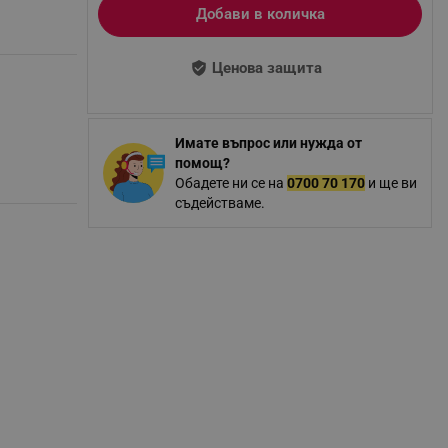
Добави в количка
Ценова защита
Имате въпрос или нужда от
помощ?
Обадете ни се на
0700 70 170
и ще ви
съдействаме.