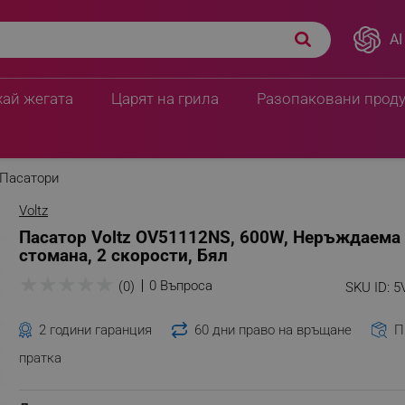
AI
томана, 2 скорости,
24.99 € / 48.88 лв.
18.36 € / 35.91 
хай жегата
Царят на грила
Разопаковани прод
Пасатори
Voltz
Пасатор Voltz OV51112NS, 600W, Неръждаема
стомана, 2 скорости, Бял
★
★
★
★
★
0 Въпроса
(0)
SKU ID:
5
2 години гаранция
60 дни право на връщане
П
пратка