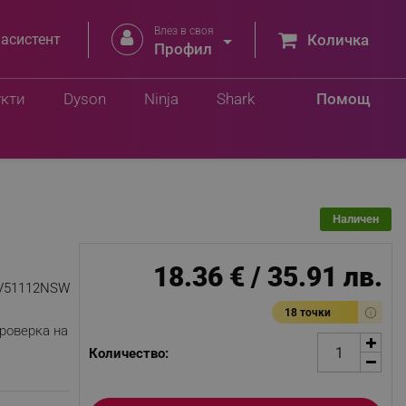
Влез в своя


 асистент
Количка
Профил
Добави в количка
лв.
укти
Dyson
Ninja
Shark
Помощ
Наличен
18.36 € / 35.91 лв.
V51112NSW
18 точки
роверка на
Количество: