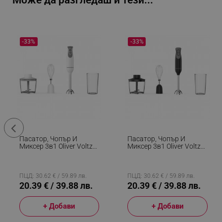
Може да разгледаш и тези...
-33%
-33%
Пасатор, Чопър И
Пасатор, Чопър И
Миксер 3в1 Oliver Voltz
Миксер 3в1 Oliver Voltz
OV51112NSC, 600W, 700
OV51112NSC, 600W, 700
Мл, 2 Скорости, Острие
Мл, 2 Скорости, Острие
И Приставка За
И Приставка За
Разбъркване От
Разбъркване От
ПЦД: 30.62 € / 59.89 лв.
ПЦД: 30.62 € / 59.89 лв.
Неръждаема Стомана,
Неръждаема Стомана,
20.39 € / 39.88 лв.
20.39 € / 39.88 лв.
Бял
Черен
+ Добави
+ Добави