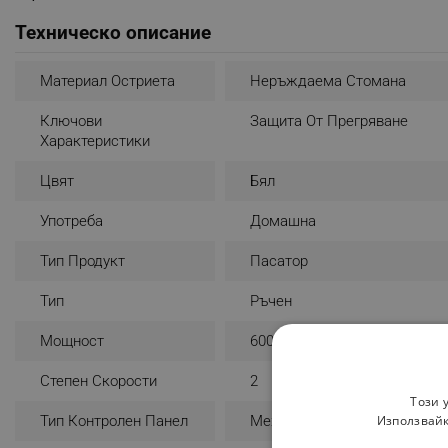
Техническо описание
Материал Остриета
Неръждаема Стомана
Ключови
Защита От Прегряване
Характеристики
Цвят
Бял
Употреба
Домашна
Тип Продукт
Пасатор
Тип
Ръчен
Мощност
600 W
Степен Скорости
2
Този 
Тип Контролен Панел
Механичен
Използвайк