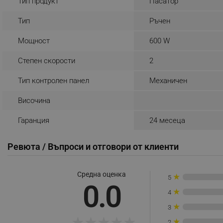
Тип продукт
Пасатор
_sgf_rq
Тип
Ръчен
Мощност
600 W
segmentifyExtension
Степен скорости
2
sgfUserUpdateData
Тип контролен панел
Механичен
rlv_h_fbp
Височина
rlv_
rlv_mode
Гаранция
24 месеца
rlv_p
Ревюта / Въпроси и отговори от клиенти
rlv_g
rlv_s
Средна оценка
★
rlv_iv
5
0.0
★
rlv_e_pt
4
★
rlv_e
3
★
★
★
★
★
rlv_h_profile
★
2