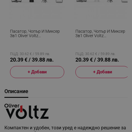
Пасатор, Чопър И Миксер
Пасатор, Чопър И Миксер
3в1 Oliver Voltz
3в1 Oliver Voltz
OV51112NSC, 600W, 700 Мл,
OV51112NSC, 600W, 700 Мл,
2 Скорости, Острие И
2 Скорости, Острие И
Приставка За Разбъркване
Приставка За Разбъркване
От Неръждаема Стомана,
От Неръждаема Стомана,
ПЦД: 30.62 € / 59.89 лв.
ПЦД: 30.62 € / 59.89 лв.
Черен
Бял
20.39 € / 39.88 лв.
20.39 € / 39.88 лв.
+ Добави
+ Добави
Описание
Компактен и удобен, този уред е надеждно решение за