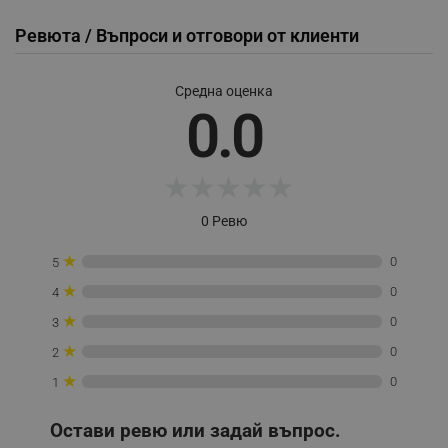
_sgf_user_id
.alleop.bg
Ревюта / Въпроси и отговори от клиенти
Средна оценка
_sgf_session_id
.alleop.bg
0.0
_sgf_push_permission_asked
.alleop.bg
★
★
★
★
★
Google Privacy Policy
0 Ревю
★
0
5
_sgf_test_mode
.alleop.bg
★
0
4
★
0
3
★
0
2
_sgf_tracking
.alleop.bg
★
0
1
Остави ревю или задай въпрос.