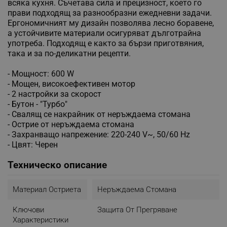
всяка кухня. Съчетава сила и прецизност, което го
прави подходящ за разнообразни ежедневни задачи.
Ергономичният му дизайн позволява лесно боравене,
а устойчивите материали осигуряват дълготрайна
употреба. Подходящ е както за бързи приготвяния,
така и за по-деликатни рецепти.
- Мощност: 600 W
- Мощен, високоефективен мотор
- 2 настройки за скорост
- Бутон - "Турбо"
- Свалящ се накрайник от неръждаема стомана
- Острие от неръждаема стомана
- Захранващо напрежение: 220-240 V~, 50/60 Hz
- Цвят: Черен
Техническо описание
Материал Остриета
Неръждаема Стомана
Ключови
Защита От Прегряване
Характеристики