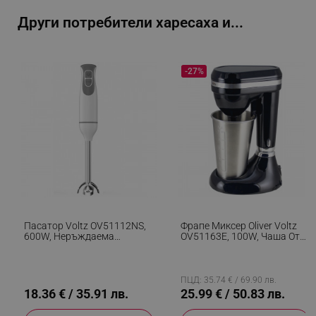
Други потребители харесаха и...
-27%
segmentifyExtension
.alleop.bg
sgfUserUpdateData
.alleop.bg
Пасатор Voltz OV51112NS,
Фрапе Миксер Oliver Voltz
600W, Неръждаема
OV51163E, 100W, Чаша От
Стомана, 2 Скорости, Бял
Неръждаема Стомана С
Капацитет 450 Мл, 2
rlv_h_fbp
.alleop.bg
Скорости, Стоманена
Бъркалка, Черен
ПЦД: 35.74 € / 69.90 лв.
rlv_
.alleop.bg
18.36 € / 35.91 лв.
25.99 € / 50.83 лв.
rlv_mode
.alleop.bg