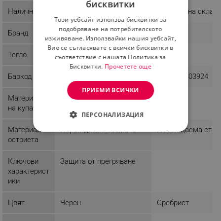
бисквитки
BULGARIAN
Наличност
Последни бройки
Налично на склад
Този уебсайт използва бисквитки за
ROMANIAN
подобряване на потребителското
Бранд
Voltz
Carrera
изживяване. Използвайки нашия уебсайт,
Вие се съгласявате с всички бисквитки в
Тегло
0.45 kg
0.54 kg
съответствие с нашата Политика за
Бисквитки.
Прочетете още
Баркод
3800237048717
4250812803924
ПРИЕМИ ВСИЧКИ
Материал
Метал
на купата
ПЕРСОНАЛИЗАЦИЯ
Материал
Неръждаема стомана
Неръждаема стом
СТРОГО НЕОБХОДИМО
остриета
ЕФЕКТИВНОСТ
Ключови
Защита от прегряване
характерист
ТАРГЕТИРАНЕ
ики
ФУНКЦИОНАЛНОСТ
Цвят
Черен
Сребрист
НЕКЛАСИФИЦИРАНИ