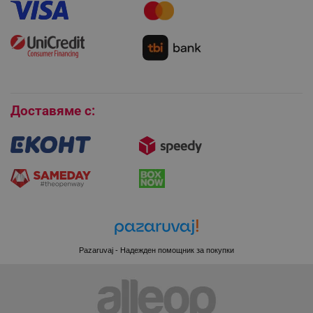
PHPSESSID
Как да използвам промокод?
PHP.net
Монтаж на климатици
editor.alleop.bg
Как да се абонирам за имейл бюлетина?
Условия за връщане
Покупки на изплащане
Бисквитки
Доставяме с:
Pazaruvaj - Надежден помощник за покупки
CookieScriptConsent
CookieScript
.alleop.bg