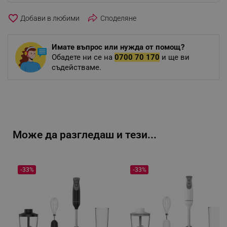
favorite_border
Споделяне
Имате въпрос или нужда от помощ?
Обадете ни се на
0700 70 170
и ще ви
съдействаме.
Може да разгледаш и тези...
-33%
-33%