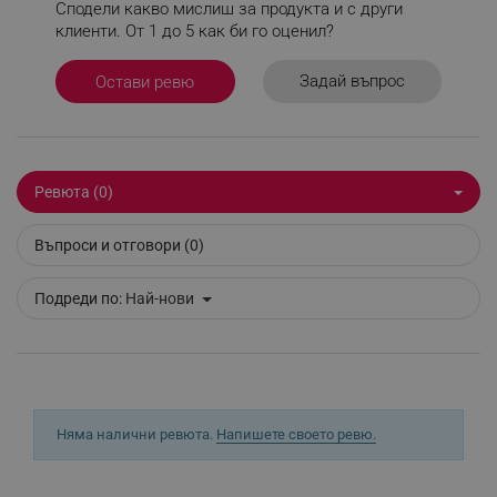
Сподели какво мислиш за продукта и с други
клиенти. От 1 до 5 как би го оценил?
_sgf_delayed_actions,
.alleop.bg
Задай въпрос
Остави ревю
_sgf_delayed_campaigns
.alleop.bg
Ревюта (0)
Въпроси и отговори (0)
_sgf_npq
.alleop.bg
Подреди по:
Най-нови
_sgf_clicked_banners
.alleop.bg
Няма налични ревюта.
Напишете своето ревю.
_sgf_rq
.alleop.bg