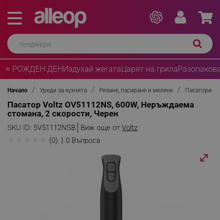
⭐ РОЖДЕН ДЕН
Издухай жегата
Царят на грила
Разопакова
Начало
Уреди за кухнята
Рязане, пасиране и мелене
Пасатори
Пасатор Voltz OV51112NS, 600W, Неръждаема
стомана, 2 скорости, Черен
SKU ID:
5V51112NSB
Виж още от
Voltz
★
★
★
★
★
(0)
0 Въпроса